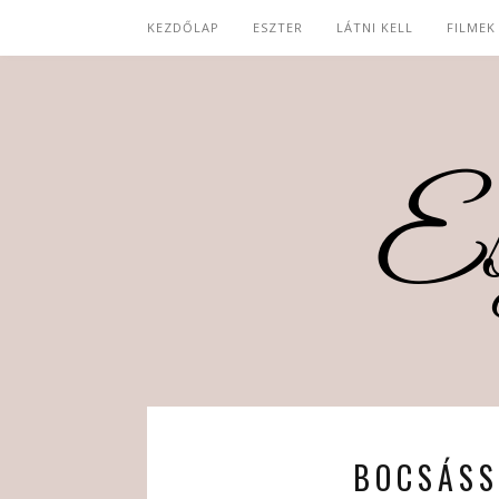
KEZDŐLAP
ESZTER
LÁTNI KELL
FILMEK
BOCSÁSS