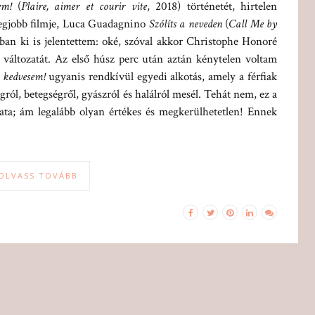
em!
(
Plaire, aimer et courir vite
, 2018) történetét, hirtelen
legjobb filmje, Luca Guadagnino
Szólíts a neveden
(
Call Me by
an ki is jelentettem: oké, szóval akkor Christophe Honoré
a változatát. Az első húsz perc után aztán kénytelen voltam
 kedvesem!
ugyanis rendkívül egyedi alkotás, amely a férfiak
ról, betegségről, gyászról és halálról mesél. Tehát nem, ez a
ata; ám legalább olyan értékes és megkerülhetetlen! Ennek
OLVASS TOVÁBB