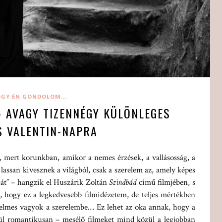
GY ÉN GONDOLOM...
– AVAGY TIZENNÉGY KÜLÖNLEGES
S VALENTIN-NAPRA
 mert korunkban, amikor a nemes érzések, a vallásosság, a
t lassan kivesznek a világból, csak a szerelem az, amely képes
óját” – hangzik el Huszárik Zoltán
Szindbád
című filmjében, s
, hogy ez a legkedvesebb filmidézetem, de teljes mértékben
erelmes vagyok a szerelembe… Ez lehet az oka annak, hogy a
ül romantikusan – mesélő filmeket mind közül a legjobban