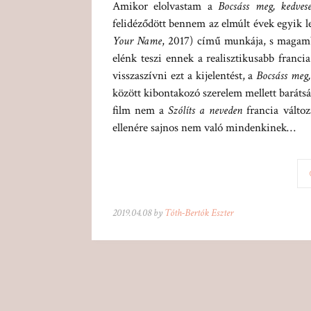
Amikor elolvastam a
Bocsáss meg, kedves
felidéződött bennem az elmúlt évek egyik 
Your Name
, 2017) című munkája, s magamb
elénk teszi ennek a realisztikusabb franci
visszaszívni ezt a kijelentést, a
Bocsáss meg,
között kibontakozó szerelem mellett barátság
film nem a
Szólíts a neveden
francia változ
ellenére sajnos nem való mindenkinek…
2019.04.08 by
Tóth-Bertók Eszter