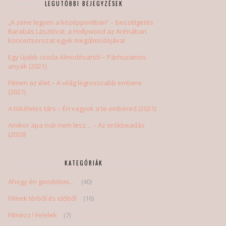
LEGUTÓBBI BEJEGYZÉSEK
„A zene legyen a középpontban” – beszélgetés
Barabás Lászlóval, a Hollywood az Arénában
koncertsorozat egyik megálmodójával
Egy újabb csoda Almodóvartól – Párhuzamos
anyák (2021)
Filmen az élet – A világ legrosszabb embere
(2021)
A tökéletes társ – Én vagyok a te embered (2021)
Amikor apa már nem lesz… – Az örökbeadás
(2020)
KATEGÓRIÁK
Ahogy én gondolom…
(40)
Filmek térből és időből
(16)
Filmezz ! Felelek
(7)