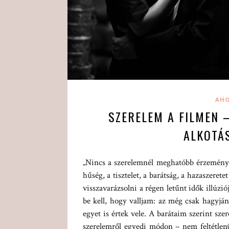
AHO
SZERELEM A FILMEN 
ALKOTÁ
„Nincs a szerelemnél meghatóbb érzemény,
hűség, a tisztelet, a barátság, a hazaszerete
visszavarázsolni a régen letűnt idők illúzi
be kell, hogy valljam: az még csak hagyján
egyet is értek vele. A barátaim szerint sz
szerelemről egyedi módon – nem feltétlen