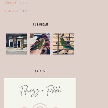
Látni kell
(121)
Mi az a…?
(17)
INSTAGRAM
KVÍZEK