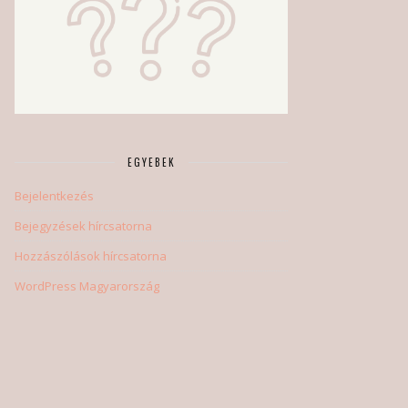
EGYEBEK
Bejelentkezés
Bejegyzések hírcsatorna
Hozzászólások hírcsatorna
WordPress Magyarország