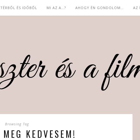
 TÉRBŐL ÉS IDŐBŐL
MI AZ A…?
AHOGY ÉN GONDOLOM…
AZ
Browsing Tag
 MEG KEDVESEM!