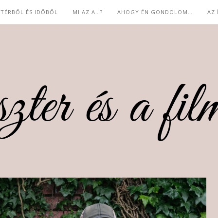
 TÉRBŐL ÉS IDŐBŐL
MI AZ A…?
AHOGY ÉN GONDOLOM…
AZ