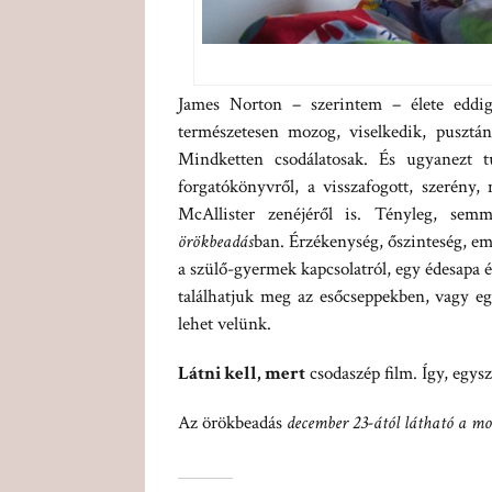
James Norton – szerintem – élete eddigi
természetesen mozog, viselkedik, pusztán
Mindketten csodálatosak. És ugyanezt t
forgatókönyvről, a visszafogott, szerény
McAllister zenéjéről is. Tényleg, se
örökbeadás
ban. Érzékenység, őszinteség, e
a szülő-gyermek kapcsolatról, egy édesapa és
találhatjuk meg az esőcseppekben, vagy eg
lehet velünk.
Látni kell, mert
csodaszép film. Így, egys
Az örökbeadás
december 23-ától látható a m