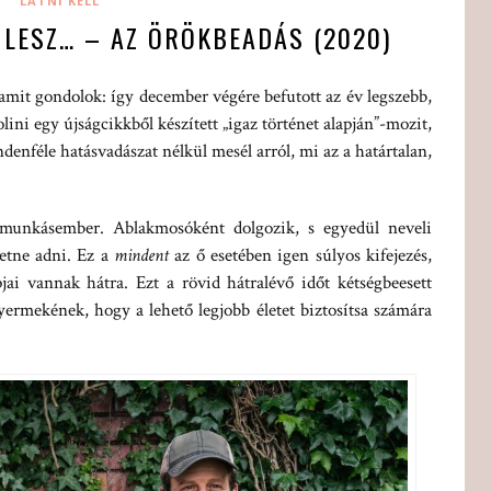
LÁTNI KELL
LESZ… – AZ ÖRÖKBEADÁS (2020)
 amit gondolok: így december végére befutott az év legszebb,
lini egy újságcikkből készített „igaz történet alapján”-mozit,
enféle hatásvadászat nélkül mesél arról, mi az a határtalan,
 munkásember. Ablakmosóként dolgozik, s egyedül neveli
etne adni. Ez a
mindent
az ő esetében igen súlyos kifejezés,
ai vannak hátra. Ezt a rövid hátralévő időt kétségbeesett
 gyermekének, hogy a lehető legjobb életet biztosítsa számára