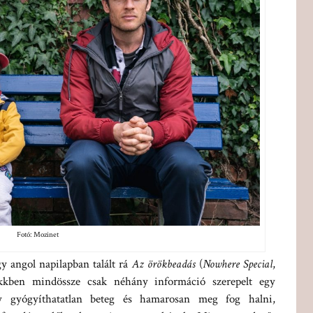
Fotó: Mozinet
y angol napilapban talált rá
Az örökbeadás
(
Nowhere Special
,
cikkben mindössze csak néhány információ szerepelt egy
y gyógyíthatatlan beteg és hamarosan meg fog halni,