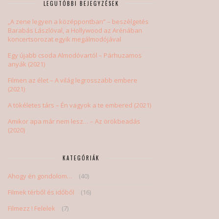
LEGUTÓBBI BEJEGYZÉSEK
„A zene legyen a középpontban” – beszélgetés
Barabás Lászlóval, a Hollywood az Arénában
koncertsorozat egyik megálmodójával
Egy újabb csoda Almodóvartól – Párhuzamos
anyák (2021)
Filmen az élet – A világ legrosszabb embere
(2021)
A tökéletes társ – Én vagyok a te embered (2021)
Amikor apa már nem lesz… – Az örökbeadás
(2020)
KATEGÓRIÁK
Ahogy én gondolom…
(40)
Filmek térből és időből
(16)
Filmezz ! Felelek
(7)