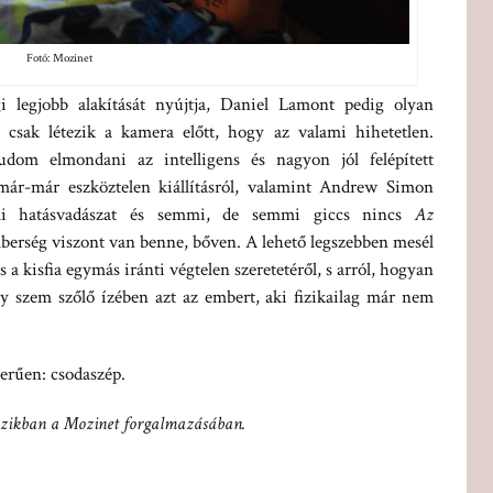
Fotó: Mozinet
 legjobb alakítását nyújtja, Daniel Lamont pedig olyan
 csak létezik a kamera előtt, hogy az valami hihetetlen.
udom elmondani az intelligens és nagyon jól felépített
, már-már eszköztelen kiállításról, valamint Andrew Simon
mmi hatásvadászat és semmi, de semmi giccs nincs
Az
mberség viszont van benne, bőven. A lehető legszebben mesél
 a kisfia egymás iránti végtelen szeretetéről, s arról, hogyan
y szem szőlő ízében azt az embert, aki fizikailag már nem
zerűen: csodaszép.
ozikban a Mozinet forgalmazásában.