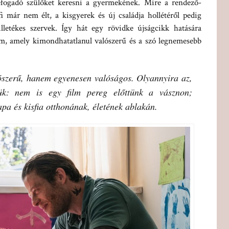
befogadó szülőket keresni a gyermekének. Mire a rendező-
fi már nem élt, a kisgyerek és új családja hollétéről pedig
lletékes szervek. Így hát egy rövidke újságcikk hatására
ilm, amely kimondhatatlanul valószerű és a szó legnemesebb
ószerű, hanem egyenesen valóságos. Olyannyira az,
ük: nem is egy film pereg előttünk a vásznon;
pa és kisfia otthonának, életének ablakán.