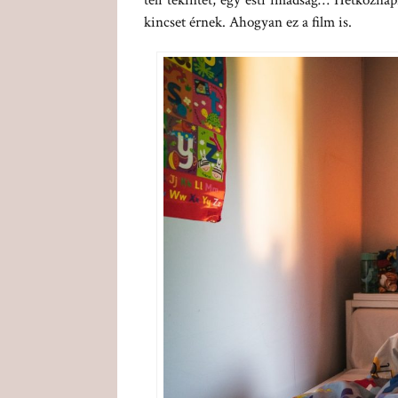
teli tekintet, egy esti imádság… Hétközna
kincset érnek. Ahogyan ez a film is.