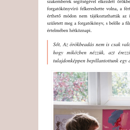
szakemberek segítségével elkezdett örök
forgatókönyvíró felkereshette volna, a fér
érthető módon nem tájékoztathatták az i
született meg a forgatókönyv, s belőle a f
értelmében hétköznapi.
Sőt,
Az örökbeadás
nem is csak val
hogy miközben nézzük, azt érezz
tulajdonképpen bepillantottunk egy a