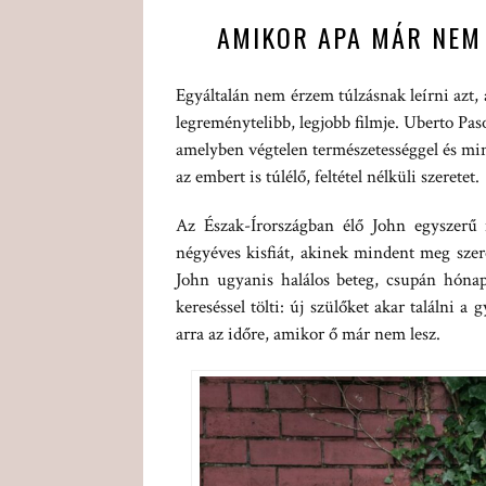
AMIKOR APA MÁR NEM 
Egyáltalán nem érzem túlzásnak leírni azt,
legreménytelibb, legjobb filmje. Uberto Paso
amelyben végtelen természetességgel és mind
az embert is túlélő, feltétel nélküli szeretet.
Az Észak-Írországban élő John egyszerű
négyéves kisfiát, akinek mindent meg szer
John ugyanis halálos beteg, csupán hónapj
kereséssel tölti: új szülőket akar találni a
arra az időre, amikor ő már nem lesz.