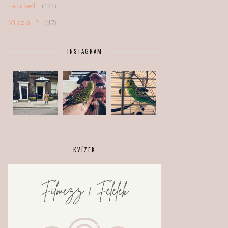
Látni kell
(121)
Mi az a…?
(17)
INSTAGRAM
KVÍZEK