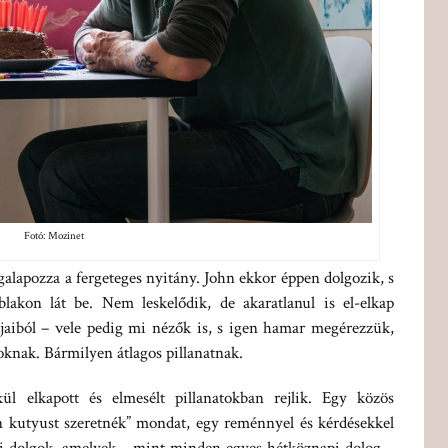
Fotó: Mozinet
galapozza a fergeteges nyitány. John ekkor éppen dolgozik, s
lakon lát be. Nem leskelődik, de akaratlanul is el-elkap
jaiból – vele pedig mi nézők is, s igen hamar megérezzük,
oknak. Bármilyen átlagos pillanatnak.
ül elkapott és elmesélt pillanatokban rejlik. Egy közös
„én kutyust szeretnék” mondat, egy reménnyel és kérdésekkel