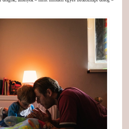
pi dolgok, amelyek – mint minden egyes hétköznapi dolog –