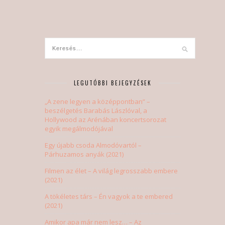
LEGUTÓBBI BEJEGYZÉSEK
„A zene legyen a középpontban” –
beszélgetés Barabás Lászlóval, a
Hollywood az Arénában koncertsorozat
egyik megálmodójával
Egy újabb csoda Almodóvartól –
Párhuzamos anyák (2021)
Filmen az élet – A világ legrosszabb embere
(2021)
A tökéletes társ – Én vagyok a te embered
(2021)
Amikor apa már nem lesz… – Az