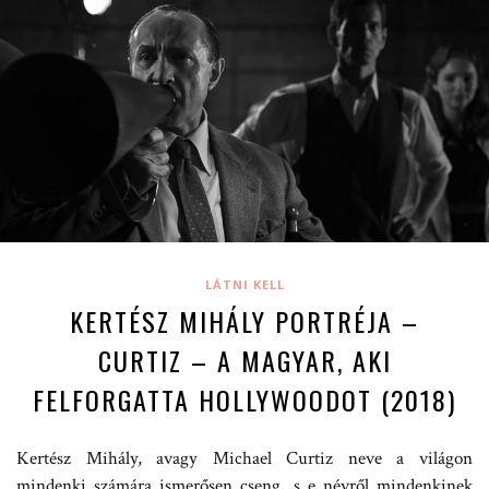
LÁTNI KELL
KERTÉSZ MIHÁLY PORTRÉJA –
CURTIZ – A MAGYAR, AKI
FELFORGATTA HOLLYWOODOT (2018)
Kertész Mihály, avagy Michael Curtiz neve a világon
mindenki számára ismerősen cseng, s e névről mindenkinek