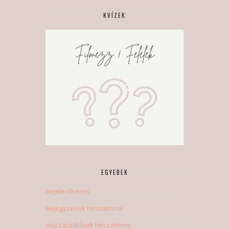
KVÍZEK
EGYEBEK
Bejelentkezés
Bejegyzések hírcsatorna
Hozzászólások hírcsatorna