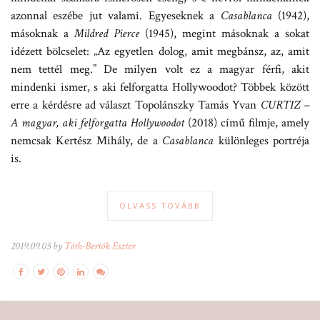
azonnal eszébe jut valami. Egyeseknek a
Casablanca
(1942),
másoknak a
Mildred Pierce
(1945), megint másoknak a sokat
idézett bölcselet: „Az egyetlen dolog, amit megbánsz, az, amit
nem tettél meg.” De milyen volt ez a magyar férfi, akit
mindenki ismer, s aki felforgatta Hollywoodot? Többek között
erre a kérdésre ad választ Topolánszky Tamás Yvan
CURTIZ –
A magyar, aki felforgatta Hollywoodot
(2018) című filmje, amely
nemcsak Kertész Mihály, de a
Casablanca
különleges portréja
is.
OLVASS TOVÁBB
2019.09.05 by
Tóth-Bertók Eszter