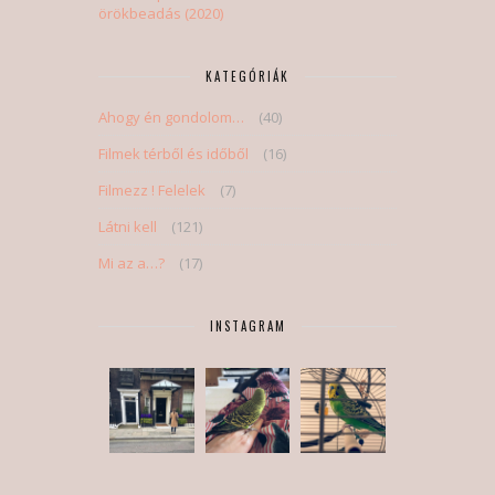
örökbeadás (2020)
KATEGÓRIÁK
Ahogy én gondolom…
(40)
Filmek térből és időből
(16)
Filmezz ! Felelek
(7)
Látni kell
(121)
Mi az a…?
(17)
INSTAGRAM