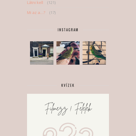
Látni kell
(121)
Mi az a…?
(17)
INSTAGRAM
KVÍZEK