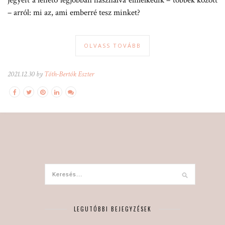
jegyeit a lehető legjobban használva elmélkedik – többek között
– arról: mi az, ami emberré tesz minket?
OLVASS TOVÁBB
2021.12.30 by
Tóth-Bertók Eszter
LEGUTÓBBI BEJEGYZÉSEK