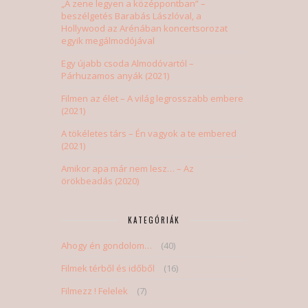
„A zene legyen a középpontban” –
beszélgetés Barabás Lászlóval, a
Hollywood az Arénában koncertsorozat
egyik megálmodójával
Egy újabb csoda Almodóvartól –
Párhuzamos anyák (2021)
Filmen az élet – A világ legrosszabb embere
(2021)
A tökéletes társ – Én vagyok a te embered
(2021)
Amikor apa már nem lesz… – Az
örökbeadás (2020)
KATEGÓRIÁK
Ahogy én gondolom…
(40)
Filmek térből és időből
(16)
Filmezz ! Felelek
(7)