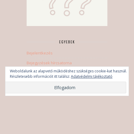
EGYEBEK
Bejelentkezés
Bejegyzések hírcsatorna
Weboldalunk az alapvető működéshez szükséges cookie-kat használ.
Hozzászólások hírcsatorna
Részletesebb információt itt találsz:
Adatvédelmi tájékoztató
WordPress Magyarország