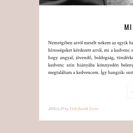
MI
Nemrégiben arról mesélt nekem az egyik bar
hírességeket kérdezett arról, mi a kedvenc
hogy angyal, jövendő, boldogság, tündérk
kedvenc szín hiányába könnyedén beleny
megtaláltam a kedvencem. Így hangzik: snitt
2018.11.29 by
Tóth-Bertók Eszter