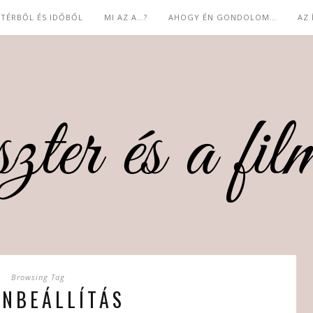
 TÉRBŐL ÉS IDŐBŐL
MI AZ A…?
AHOGY ÉN GONDOLOM…
AZ
Browsing Tag
ENBEÁLLÍTÁS