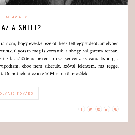
MI AZ A...?
 AZ A SNITT?
átnőm, hogy évekkel ezelőtt készített egy videót, amelyben
 szavuk. Gyorsan meg is kerestük, s ahogy hallgattam sorban,
ert stb., rájöttem: nekem nincs kedvenc szavam. És míg a
ugodtam, ebbe nem sikerült, szóval jelentem, ma reggel
. De mit jelent ez a szó? Most erről mesélek.
OLVASS TOVÁBB