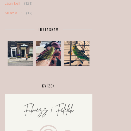
Látni kell
(121)
Mi az a…?
(17)
INSTAGRAM
KVÍZEK