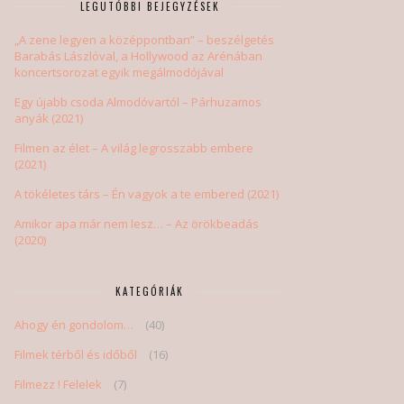
LEGUTÓBBI BEJEGYZÉSEK
„A zene legyen a középpontban” – beszélgetés
Barabás Lászlóval, a Hollywood az Arénában
koncertsorozat egyik megálmodójával
Egy újabb csoda Almodóvartól – Párhuzamos
anyák (2021)
Filmen az élet – A világ legrosszabb embere
(2021)
A tökéletes társ – Én vagyok a te embered (2021)
Amikor apa már nem lesz… – Az örökbeadás
(2020)
KATEGÓRIÁK
Ahogy én gondolom…
(40)
Filmek térből és időből
(16)
Filmezz ! Felelek
(7)