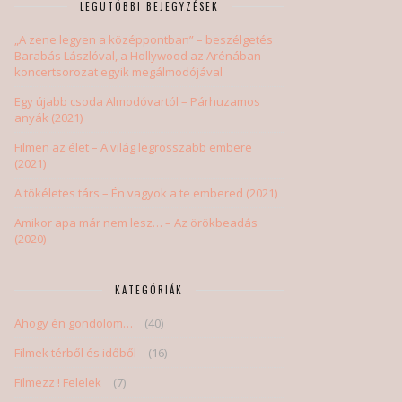
LEGUTÓBBI BEJEGYZÉSEK
„A zene legyen a középpontban” – beszélgetés
Barabás Lászlóval, a Hollywood az Arénában
koncertsorozat egyik megálmodójával
Egy újabb csoda Almodóvartól – Párhuzamos
anyák (2021)
Filmen az élet – A világ legrosszabb embere
(2021)
A tökéletes társ – Én vagyok a te embered (2021)
Amikor apa már nem lesz… – Az örökbeadás
(2020)
KATEGÓRIÁK
Ahogy én gondolom…
(40)
Filmek térből és időből
(16)
Filmezz ! Felelek
(7)