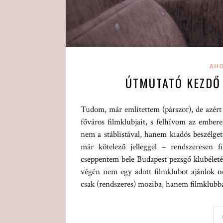
AHO
ÚTMUTATÓ KEZDŐ
Tudom, már említettem (párszor), de azér
főváros filmklubjait, s felhívom az ember
nem a stáblistával, hanem kiadós beszélget
már kötelező jelleggel – rendszeresen f
cseppentem bele Budapest pezsgő klubéleté
végén nem egy adott filmklubot ajánlok 
csak (rendszeres) moziba, hanem filmklubba 