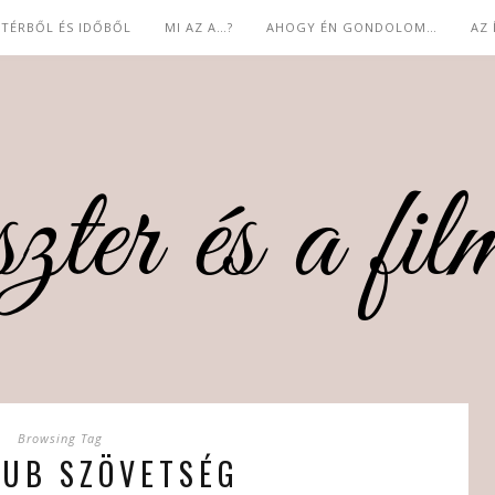
 TÉRBŐL ÉS IDŐBŐL
MI AZ A…?
AHOGY ÉN GONDOLOM…
AZ
Browsing Tag
LUB SZÖVETSÉG