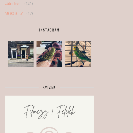
Látni kell
(121)
Mi az a…?
(17)
INSTAGRAM
KVÍZEK