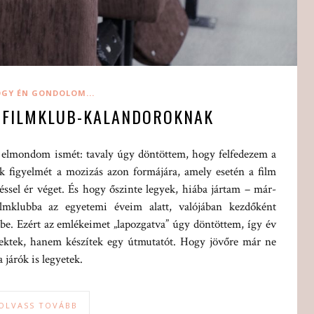
GY ÉN GONDOLOM...
 FILMKLUB-KALANDOROKNAK
t elmondom ismét: tavaly úgy döntöttem, hogy felfedezem a
ek figyelmét a mozizás azon formájára, amely esetén a film
éssel ér véget. És hogy őszinte legyek, hiába jártam – már-
ilmklubba az egyetemi éveim alatt, valójában kezdőként
be. Ezért az emlékeimet „lapozgatva” úgy döntöttem, így év
nektek, hanem készítek egy útmutatót. Hogy jövőre már ne
járók is legyetek.
OLVASS TOVÁBB