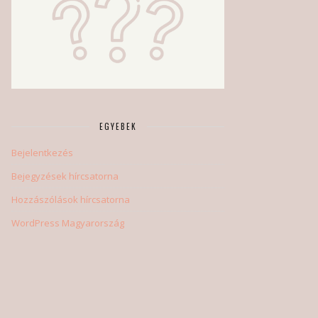
EGYEBEK
Bejelentkezés
Bejegyzések hírcsatorna
Hozzászólások hírcsatorna
WordPress Magyarország