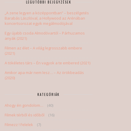
LEGUTÓBBI BEJEGYZÉSEK
„A zene legyen a középpontban” – beszélgetés
Barabás Lászlóval, a Hollywood az Arénában
koncertsorozat egyik megálmodójával
Egy újabb csoda Almodóvartól – Párhuzamos
anyák (2021)
Filmen az élet – A világ legrosszabb embere
(2021)
A tökéletes társ – Én vagyok a te embered (2021)
Amikor apa már nem lesz… – Az örökbeadás
(2020)
KATEGÓRIÁK
Ahogy én gondolom…
(40)
Filmek térből és időből
(16)
Filmezz ! Felelek
(7)