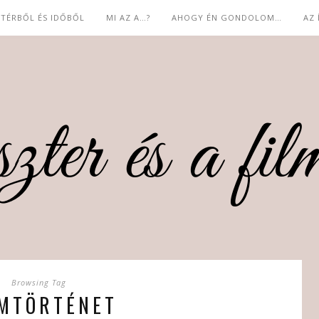
 TÉRBŐL ÉS IDŐBŐL
MI AZ A…?
AHOGY ÉN GONDOLOM…
AZ
Browsing Tag
LMTÖRTÉNET