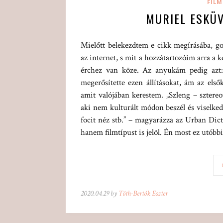
FILM
MURIEL ESKÜV
Mielőtt belekezdtem e cikk megírásába, g
az internet, s mit a hozzátartozóim arra a ké
érchez van köze. Az anyukám pedig azt: 
megerősítette ezen állításokat, ám az első
amit valójában kerestem. „Szleng – sztereo
aki nem kulturált módon beszél és viselkedi
focit néz stb.” – magyarázza az Urban Dict
hanem filmtípust is jelöl. Én most ez utóbb
2020.04.29 by
Tóth-Bertók Eszter