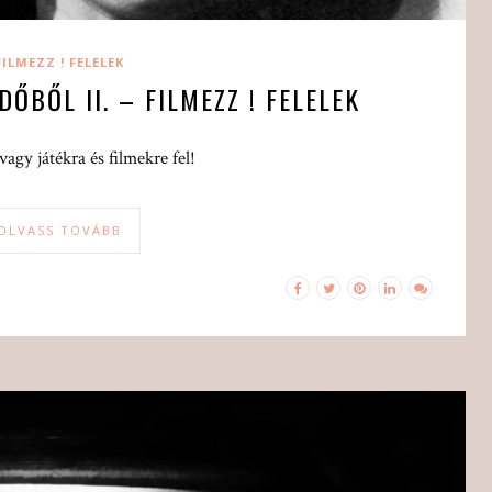
FILMEZZ ! FELELEK
DŐBŐL II. – FILMEZZ ! FELELEK
vagy játékra és filmekre fel!
OLVASS TOVÁBB