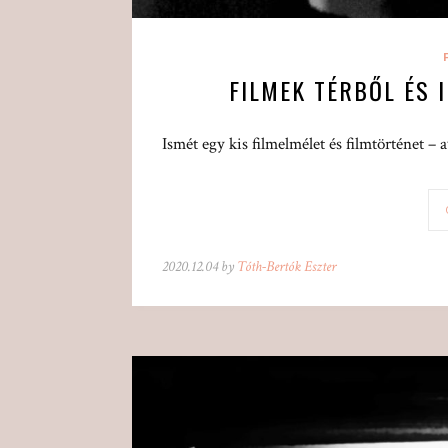
FILMEK TÉRBŐL ÉS I
Ismét egy kis filmelmélet és filmtörténet – a
2020.12.04 by
Tóth-Bertók Eszter