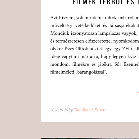
FILMEK TÉRBŐL ÉS I
Azt hiszem, sok mindent tudtok már rólam
műveltségi vetélkedőket és társasjátékoka
Mondjuk iszonyatosan lámpalázas vagyok, ú
és természetesen előszeretettel nyomkodom
olykor összeállítok nektek egy-egy ZH-t, il
ideje vágytam már arra, hogy legyen kvíz
mondom: filmekre és játékra fel! Ezenn
filmelméleti „barangolással”.
2020.10.25 by
Tóth-Bertók Eszter