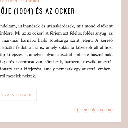
EK TÉRBŐL ÉS IDŐBŐL
ŐJE (1994) ÉS AZ OCKER
ondoltam, utánanézek és utánakérdezek, mit mond elsőként
rdésre: Mi az az ocker? A férjem azt felelte: földes anyag, az
már-már barnába hajló sötétsárga színt jelent. A kereső
k között feldobta azt is, amely sokkalta közelebb áll ahhoz,
tip kifejezés –, amelyet olyan ausztrál emberre használnak,
k; erős akcentusa van, sört iszik, barbecue-t eszik, ausztrál
ionary azt a kifejezést, amely nemcsak egy ausztrál ember-,
iról mesélek nektek.
OLVASS TOVÁBB