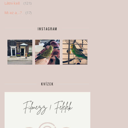
Látni kell
(121)
Mi az a…?
(17)
INSTAGRAM
KVÍZEK