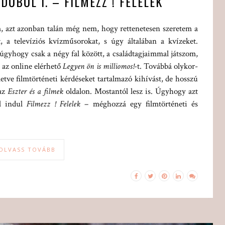
DŐBŐL I. – FILMEZZ ! FELELEK
, azt azonban talán még nem, hogy rettenetesen szeretem a
t, a televíziós kvízműsorokat, s úgy általában a kvízeket.
gyhogy csak a négy fal között, a családtagjaimmal játszom,
 az online elérhető
Legyen ön is milliomos!
-t. Továbbá olykor-
letve filmtörténeti kérdéseket tartalmazó kihívást, de hosszú
 az
Eszter és a filmek
oldalon. Mostantól lesz is. Úgyhogy azt
el indul
Filmezz ! Felelek
– méghozzá egy filmtörténeti és
OLVASS TOVÁBB