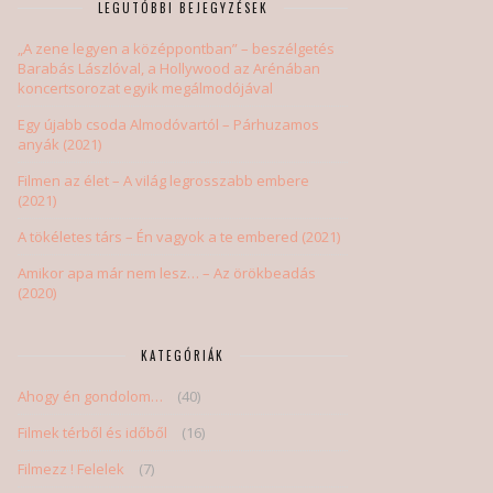
LEGUTÓBBI BEJEGYZÉSEK
„A zene legyen a középpontban” – beszélgetés
Barabás Lászlóval, a Hollywood az Arénában
koncertsorozat egyik megálmodójával
Egy újabb csoda Almodóvartól – Párhuzamos
anyák (2021)
Filmen az élet – A világ legrosszabb embere
(2021)
A tökéletes társ – Én vagyok a te embered (2021)
Amikor apa már nem lesz… – Az örökbeadás
(2020)
KATEGÓRIÁK
Ahogy én gondolom…
(40)
Filmek térből és időből
(16)
Filmezz ! Felelek
(7)