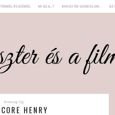
 TÉRBŐL ÉS IDŐBŐL
MI AZ A…?
AHOGY ÉN GONDOLOM…
AZ
Browsing Tag
DCORE HENRY