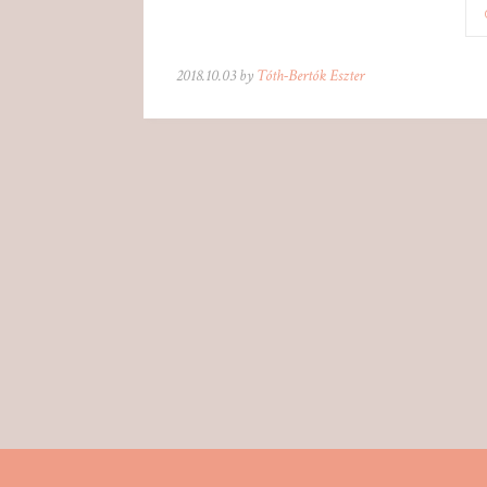
2018.10.03 by
Tóth-Bertók Eszter