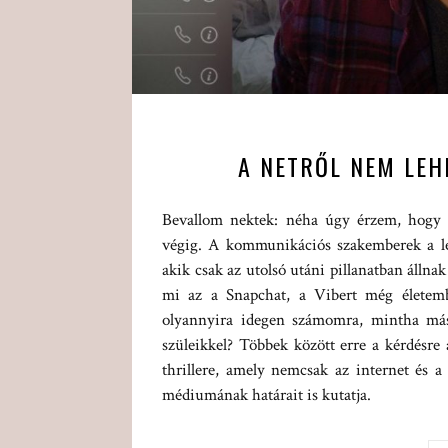
A NETRŐL NEM LEHE
Bevallom nektek: néha úgy érzem, hogy a
végig. A kommunikációs szakemberek a le
akik csak az utolsó utáni pillanatban álln
mi az a Snapchat, a Vibert még életemb
olyannyira idegen számomra, mintha má
szüleikkel? Többek között erre a kérdésr
thrillere, amely nemcsak az internet és a 
médiumának határait is kutatja.