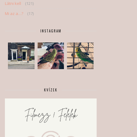
Látni kell
(121)
Mi az a…?
(17)
INSTAGRAM
KVÍZEK