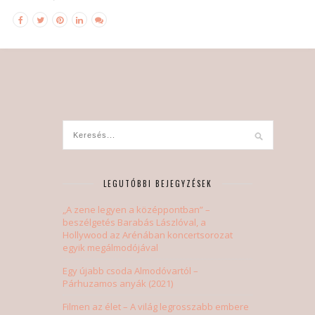
LEGUTÓBBI BEJEGYZÉSEK
„A zene legyen a középpontban” –
beszélgetés Barabás Lászlóval, a
Hollywood az Arénában koncertsorozat
egyik megálmodójával
Egy újabb csoda Almodóvartól –
Párhuzamos anyák (2021)
Filmen az élet – A világ legrosszabb embere