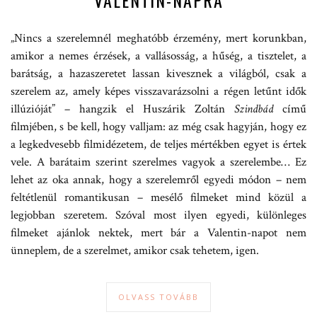
VALENTIN-NAPRA
„Nincs a szerelemnél meghatóbb érzemény, mert korunkban,
amikor a nemes érzések, a vallásosság, a hűség, a tisztelet, a
barátság, a hazaszeretet lassan kivesznek a világból, csak a
szerelem az, amely képes visszavarázsolni a régen letűnt idők
illúzióját” – hangzik el Huszárik Zoltán
Szindbád
című
filmjében, s be kell, hogy valljam: az még csak hagyján, hogy ez
a legkedvesebb filmidézetem, de teljes mértékben egyet is értek
vele. A barátaim szerint szerelmes vagyok a szerelembe… Ez
lehet az oka annak, hogy a szerelemről egyedi módon – nem
feltétlenül romantikusan – mesélő filmeket mind közül a
legjobban szeretem. Szóval most ilyen egyedi, különleges
filmeket ajánlok nektek, mert bár a Valentin-napot nem
ünneplem, de a szerelmet, amikor csak tehetem, igen.
OLVASS TOVÁBB