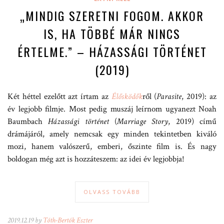
„MINDIG SZERETNI FOGOM. AKKOR
IS, HA TÖBBÉ MÁR NINCS
ÉRTELME.” – HÁZASSÁGI TÖRTÉNET
(2019)
Két héttel ezelőtt azt írtam az
Élősködők
ről (
Parasite
, 2019): az
év legjobb filmje. Most pedig muszáj leírnom ugyanezt Noah
Baumbach
Házassági történet
(
Marriage Story
, 2019) című
drámájáról, amely nemcsak egy minden tekintetben kiváló
mozi, hanem valószerű, emberi, őszinte film is. És nagy
boldogan még azt is hozzáteszem: az idei év legjobbja!
OLVASS TOVÁBB
2019.12.19 by
Tóth-Bertók Eszter