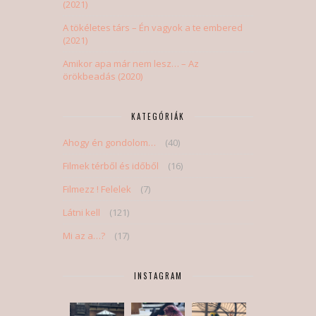
(2021)
A tökéletes társ – Én vagyok a te embered
(2021)
Amikor apa már nem lesz… – Az
örökbeadás (2020)
KATEGÓRIÁK
Ahogy én gondolom…
(40)
Filmek térből és időből
(16)
Filmezz ! Felelek
(7)
Látni kell
(121)
Mi az a…?
(17)
INSTAGRAM