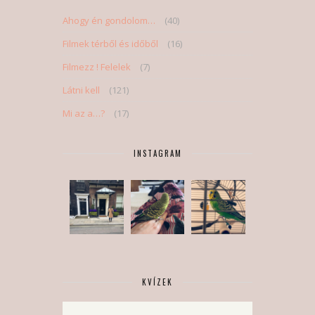
Ahogy én gondolom…
(40)
Filmek térből és időből
(16)
Filmezz ! Felelek
(7)
Látni kell
(121)
Mi az a…?
(17)
INSTAGRAM
KVÍZEK