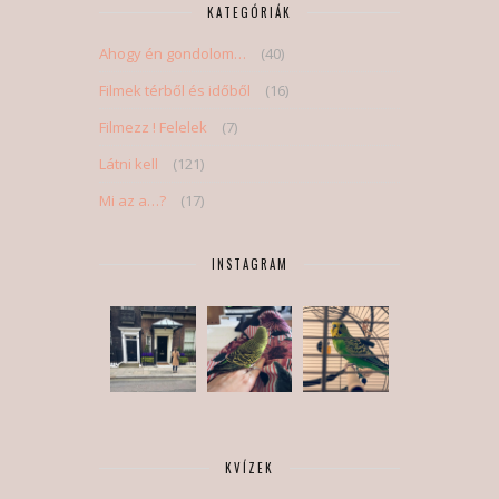
KATEGÓRIÁK
Ahogy én gondolom…
(40)
Filmek térből és időből
(16)
Filmezz ! Felelek
(7)
Látni kell
(121)
Mi az a…?
(17)
INSTAGRAM
KVÍZEK