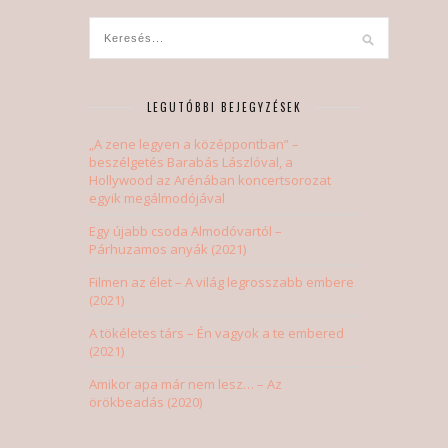
LEGUTÓBBI BEJEGYZÉSEK
„A zene legyen a középpontban” –
beszélgetés Barabás Lászlóval, a
Hollywood az Arénában koncertsorozat
egyik megálmodójával
Egy újabb csoda Almodóvartól –
Párhuzamos anyák (2021)
Filmen az élet – A világ legrosszabb embere
(2021)
A tökéletes társ – Én vagyok a te embered
(2021)
Amikor apa már nem lesz… – Az
örökbeadás (2020)