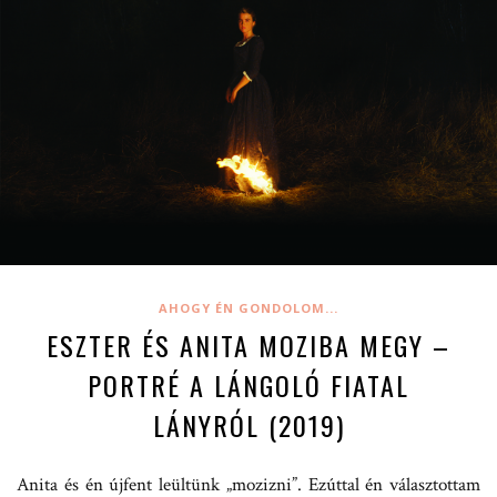
AHOGY ÉN GONDOLOM...
ESZTER ÉS ANITA MOZIBA MEGY –
PORTRÉ A LÁNGOLÓ FIATAL
LÁNYRÓL (2019)
Anita és én újfent leültünk „mozizni”. Ezúttal én választottam