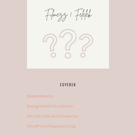
EGYEBEK
Bejelentkezés
Bejegyzések hírcsatorna
Hozzászólások hírcsatorna
WordPress Magyarország