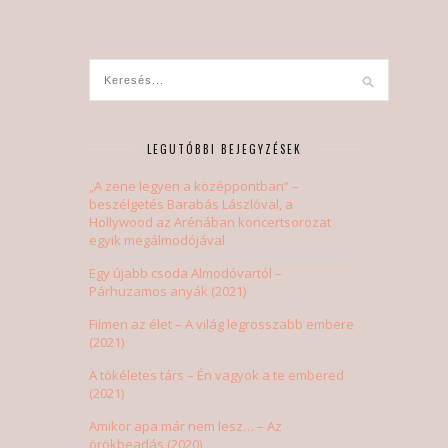
LEGUTÓBBI BEJEGYZÉSEK
„A zene legyen a középpontban” –
beszélgetés Barabás Lászlóval, a
Hollywood az Arénában koncertsorozat
egyik megálmodójával
Egy újabb csoda Almodóvartól –
Párhuzamos anyák (2021)
Filmen az élet – A világ legrosszabb embere
(2021)
A tökéletes társ – Én vagyok a te embered
(2021)
Amikor apa már nem lesz… – Az
örökbeadás (2020)