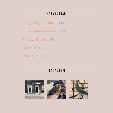
KATEGÓRIÁK
Ahogy én gondolom…
(40)
Filmek térből és időből
(16)
Filmezz ! Felelek
(7)
Látni kell
(121)
Mi az a…?
(17)
INSTAGRAM