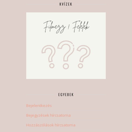
KVÍZEK
EGYEBEK
Bejelentkezés
Bejegyzések hírcsatorna
Hozzászólások hírcsatorna