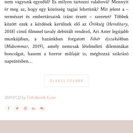
nem vagyunk egyedül? És milyen tartozni valahová? Mennyit
ér meg az, hogy egy közösség tagjai lehetünk? Mit jelent a –
természet és embertársaink iránt érzett – szeretet? Többek
között ezek a kérdések kerülnek elő az
Örökség
(
Hereditary
,
2018) című filmmel tavaly debütált rendező, Ari Aster legújabb
munkájában, a hazánkban forgatott
Fehér éjszakák
ban
(
Midsommar
, 2019), amely nemcsak lételméleti dilemmákat
boncolgat, hanem a horror műfaját is, méghozzá szikrázó
napsütésben…
OLVASS TOVÁBB
2019.07.22 by
Tóth-Bertók Eszter