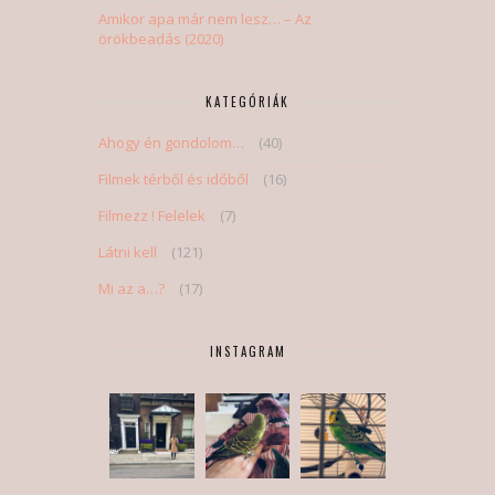
Amikor apa már nem lesz… – Az
örökbeadás (2020)
KATEGÓRIÁK
Ahogy én gondolom…
(40)
Filmek térből és időből
(16)
Filmezz ! Felelek
(7)
Látni kell
(121)
Mi az a…?
(17)
INSTAGRAM