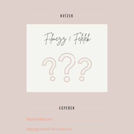
KVÍZEK
EGYEBEK
Bejelentkezés
Bejegyzések hírcsatorna