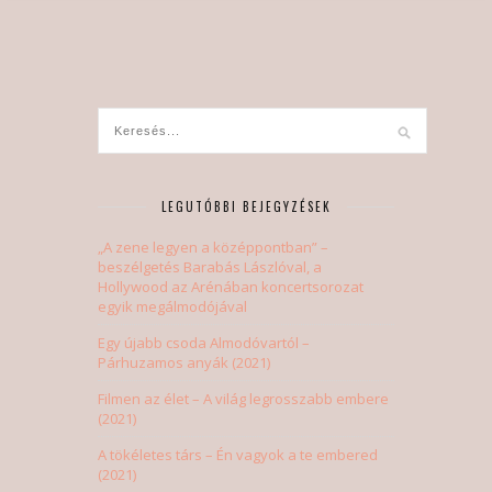
LEGUTÓBBI BEJEGYZÉSEK
„A zene legyen a középpontban” –
beszélgetés Barabás Lászlóval, a
Hollywood az Arénában koncertsorozat
egyik megálmodójával
Egy újabb csoda Almodóvartól –
Párhuzamos anyák (2021)
Filmen az élet – A világ legrosszabb embere
(2021)
A tökéletes társ – Én vagyok a te embered
(2021)