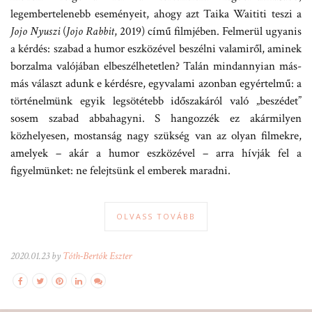
legembertelenebb eseményeit, ahogy azt Taika Waititi teszi a
Jojo Nyuszi
(
Jojo Rabbit
, 2019) című filmjében. Felmerül ugyanis
a kérdés: szabad a humor eszközével beszélni valamiről, aminek
borzalma valójában elbeszélhetetlen? Talán mindannyian más-
más választ adunk e kérdésre, egyvalami azonban egyértelmű: a
történelmünk egyik legsötétebb időszakáról való „beszédet”
sosem szabad abbahagyni. S hangozzék ez akármilyen
közhelyesen, mostanság nagy szükség van az olyan filmekre,
amelyek – akár a humor eszközével – arra hívják fel a
figyelmünket: ne felejtsünk el emberek maradni.
OLVASS TOVÁBB
2020.01.23 by
Tóth-Bertók Eszter