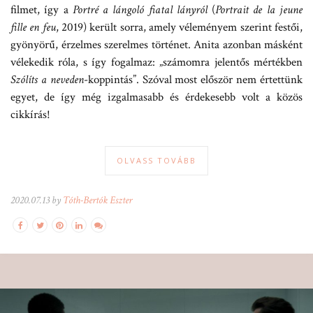
filmet, így a
Portré a lángoló fiatal lányról
(
Portrait de la jeune
fille en feu
, 2019) került sorra, amely véleményem szerint festői,
gyönyörű, érzelmes szerelmes történet. Anita azonban másként
vélekedik róla, s így fogalmaz: „számomra jelentős mértékben
Szólíts a neveden
-koppintás”. Szóval most először nem értettünk
egyet, de így még izgalmasabb és érdekesebb volt a közös
cikkírás!
OLVASS TOVÁBB
2020.07.13 by
Tóth-Bertók Eszter