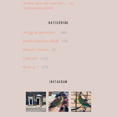
Amikor apa már nem lesz… – Az
örökbeadás (2020)
KATEGÓRIÁK
Ahogy én gondolom…
(40)
Filmek térből és időből
(16)
Filmezz ! Felelek
(7)
Látni kell
(121)
Mi az a…?
(17)
INSTAGRAM