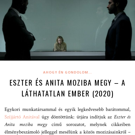
AHOGY ÉN GONDOLOM...
ESZTER ÉS ANITA MOZIBA MEGY – A
LÁTHATATLAN EMBER (2020)
Egykori munkatársammal és egyik legkedvesebb barátommal,
Szíjjártó Anitával
úgy döntöttünk: útjára indítjuk az
Eszter és
Anita moziba megy
című sorozatot, melynek cikkeiben
élménybeszámoló jelleggel mesélünk a közös mozizásainkról –