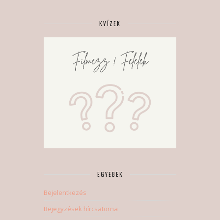
KVÍZEK
EGYEBEK
Bejelentkezés
Bejegyzések hírcsatorna