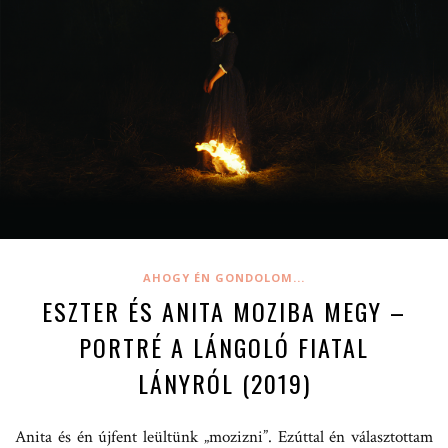
AHOGY ÉN GONDOLOM...
ESZTER ÉS ANITA MOZIBA MEGY –
PORTRÉ A LÁNGOLÓ FIATAL
LÁNYRÓL (2019)
Anita és én újfent leültünk „mozizni”. Ezúttal én választottam