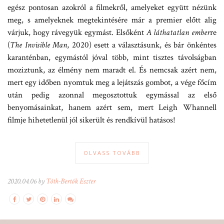
egész pontosan azokról a filmekről, amelyeket együtt nézünk
meg, s amelyeknek megtekintésére már a premier előtt alig
várjuk, hogy rávegyük egymást. Elsőként
A láthatatlan ember
re
(
The Invisible Man
, 2020) esett a választásunk, és bár önkéntes
karanténban, egymástól jóval több, mint tisztes távolságban
moziztunk, az élmény nem maradt el. És nemcsak azért nem,
mert egy időben nyomtuk meg a lejátszás gombot, a vége főcím
után pedig azonnal megosztottuk egymással az első
benyomásainkat, hanem azért sem, mert Leigh Whannell
filmje hihetetlenül jól sikerült és rendkívül hatásos!
OLVASS TOVÁBB
2020.04.06 by
Tóth-Bertók Eszter