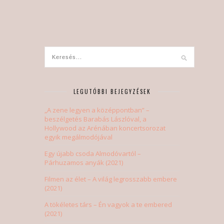
LEGUTÓBBI BEJEGYZÉSEK
„A zene legyen a középpontban” –
beszélgetés Barabás Lászlóval, a
Hollywood az Arénában koncertsorozat
egyik megálmodójával
Egy újabb csoda Almodóvartól –
Párhuzamos anyák (2021)
Filmen az élet – A világ legrosszabb embere
(2021)
A tökéletes társ – Én vagyok a te embered
(2021)