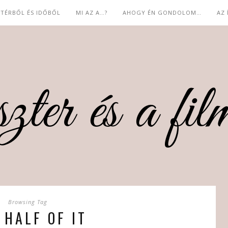
 TÉRBŐL ÉS IDŐBŐL
MI AZ A…?
AHOGY ÉN GONDOLOM…
AZ
Browsing Tag
 HALF OF IT