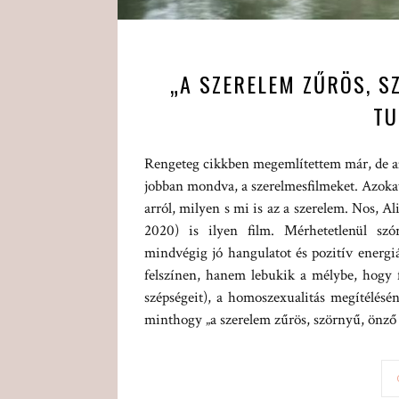
„A SZERELEM ZŰRÖS, S
TU
Rengeteg cikkben megemlítettem már, de azé
jobban mondva, a szerelmesfilmeket. Azokat
arról, milyen s mi is az a szerelem. Nos, 
2020) is ilyen film. Mérhetetlenül szó
mindvégig jó hangulatot és pozitív energiá
felszínen, hanem lebukik a mélybe, hogy fe
szépségeit), a homoszexualitás megítélés
minthogy „a szerelem zűrös, szörnyű, önző