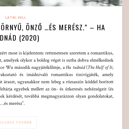
LÁTNI KELL
ZÖRNYŰ, ÖNZŐ …ÉS MERÉSZ.” – HA
DNÁD (2020)
rt most is kijelentem: rettenetesen szeretem a romantikus,
, amelyek olykor a boldog véget is sutba dobva elmélkednek
Alice Wu második nagyjátékfilmje, a
Ha tudnád
(
The Half of It
,
rakoztató és imádnivaló romantikus tinivígjáték, amely
t áraszt, ugyanakkor nem lebeg a rózsaszín köddel borított
ltárja egyebek mellett az ön- és útkeresés nehézségeit (és
ének kérdését, továbbá megmagyarázzon olyan gondolatokat,
 …és merész”.
OLVASS TOVÁBB