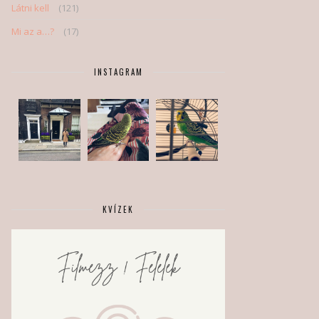
Látni kell
(121)
Mi az a…?
(17)
INSTAGRAM
KVÍZEK