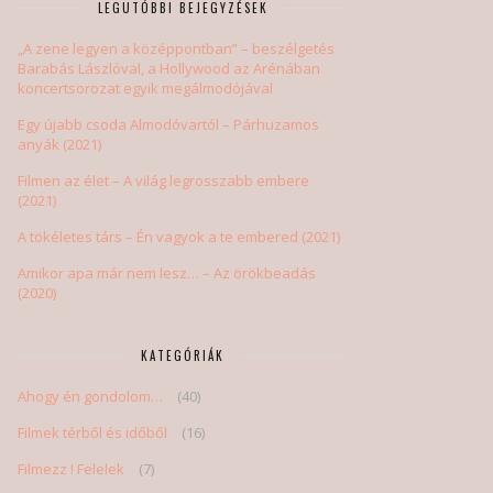
LEGUTÓBBI BEJEGYZÉSEK
„A zene legyen a középpontban” – beszélgetés
Barabás Lászlóval, a Hollywood az Arénában
koncertsorozat egyik megálmodójával
Egy újabb csoda Almodóvartól – Párhuzamos
anyák (2021)
Filmen az élet – A világ legrosszabb embere
(2021)
A tökéletes társ – Én vagyok a te embered (2021)
Amikor apa már nem lesz… – Az örökbeadás
(2020)
KATEGÓRIÁK
Ahogy én gondolom…
(40)
Filmek térből és időből
(16)
Filmezz ! Felelek
(7)