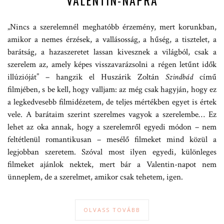
VALENTIN-NAPRA
„Nincs a szerelemnél meghatóbb érzemény, mert korunkban,
amikor a nemes érzések, a vallásosság, a hűség, a tisztelet, a
barátság, a hazaszeretet lassan kivesznek a világból, csak a
szerelem az, amely képes visszavarázsolni a régen letűnt idők
illúzióját” – hangzik el Huszárik Zoltán
Szindbád
című
filmjében, s be kell, hogy valljam: az még csak hagyján, hogy ez
a legkedvesebb filmidézetem, de teljes mértékben egyet is értek
vele. A barátaim szerint szerelmes vagyok a szerelembe… Ez
lehet az oka annak, hogy a szerelemről egyedi módon – nem
feltétlenül romantikusan – mesélő filmeket mind közül a
legjobban szeretem. Szóval most ilyen egyedi, különleges
filmeket ajánlok nektek, mert bár a Valentin-napot nem
ünneplem, de a szerelmet, amikor csak tehetem, igen.
OLVASS TOVÁBB