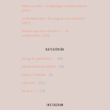
Filmen az élet – A világ legrosszabb embere
(2021)
A tökéletes társ – Én vagyok a te embered
(2021)
Amikor apa már nem lesz… – Az
örökbeadás (2020)
KATEGÓRIÁK
Ahogy én gondolom…
(40)
Filmek térből és időből
(16)
Filmezz ! Felelek
(7)
Látni kell
(121)
Mi az a…?
(17)
INSTAGRAM