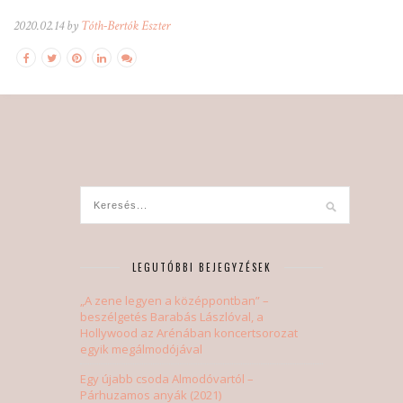
2020.02.14 by
Tóth-Bertók Eszter
LEGUTÓBBI BEJEGYZÉSEK
„A zene legyen a középpontban” –
beszélgetés Barabás Lászlóval, a
Hollywood az Arénában koncertsorozat
egyik megálmodójával
Egy újabb csoda Almodóvartól –
Párhuzamos anyák (2021)