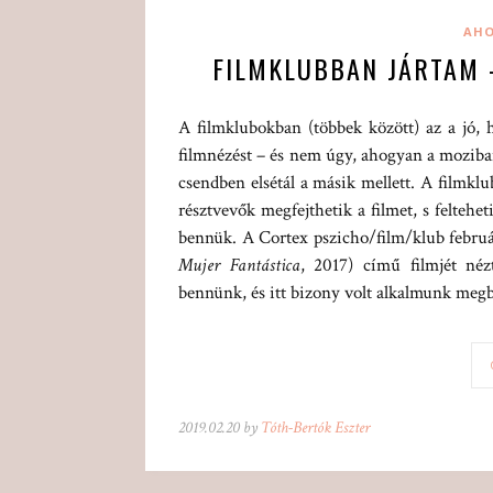
AHO
FILMKLUBBAN JÁRTAM –
A filmklubokban (többek között) az a jó,
filmnézést – és nem úgy, ahogyan a moziban
csendben elsétál a másik mellett. A filmklu
résztvevők megfejthetik a filmet, s feltehet
bennük. A Cortex pszicho/film/klub február
Mujer Fantástica
, 2017) című filmjét néz
bennünk, és itt bizony volt alkalmunk megb
2019.02.20 by
Tóth-Bertók Eszter