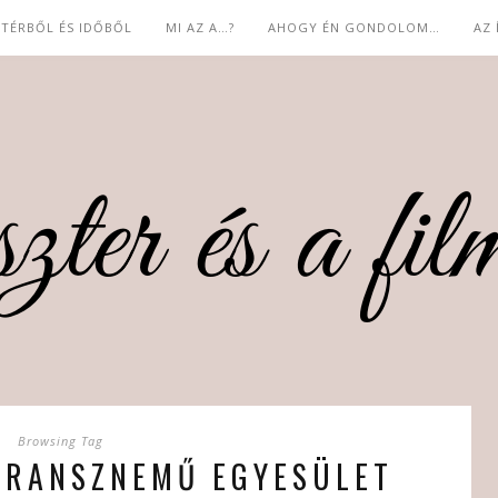
 TÉRBŐL ÉS IDŐBŐL
MI AZ A…?
AHOGY ÉN GONDOLOM…
AZ
Browsing Tag
TRANSZNEMŰ EGYESÜLET