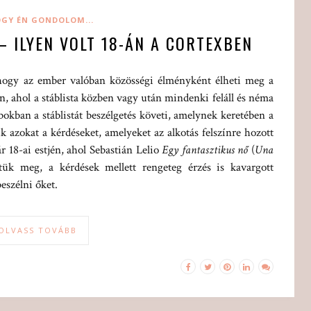
GY ÉN GONDOLOM...
 ILYEN VOLT 18-ÁN A CORTEXBEN
 hogy az ember valóban közösségi élményként élheti meg a
, ahol a stáblista közben vagy után mindenki feláll és néma
bokban a stáblistát beszélgetés követi, amelynek keretében a
ik azokat a kérdéseket, amelyeket az alkotás felszínre hozott
 18-ai estjén, ahol Sebastián Lelio
Egy fantasztikus nő
(
Una
tük meg, a kérdések mellett rengeteg érzés is kavargott
eszélni őket.
OLVASS TOVÁBB