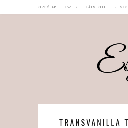
KEZDŐLAP
ESZTER
LÁTNI KELL
FILMEK
TRANSVANILLA 