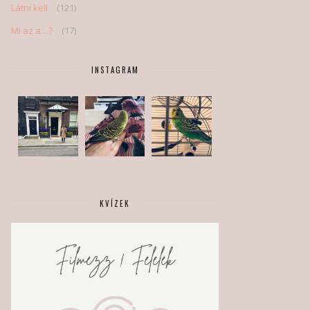
Látni kell
(121)
Mi az a…?
(17)
INSTAGRAM
KVÍZEK