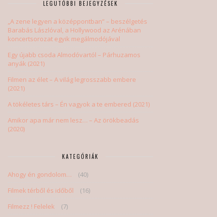
LEGUTÓBBI BEJEGYZÉSEK
„A zene legyen a középpontban” – beszélgetés
Barabás Lászlóval, a Hollywood az Arénában
koncertsorozat egyik megálmodójával
Egy újabb csoda Almodóvartól – Párhuzamos
anyák (2021)
Filmen az élet – A világ legrosszabb embere
(2021)
A tökéletes társ – Én vagyok a te embered (2021)
Amikor apa már nem lesz… – Az örökbeadás
(2020)
KATEGÓRIÁK
Ahogy én gondolom…
(40)
Filmek térből és időből
(16)
Filmezz ! Felelek
(7)