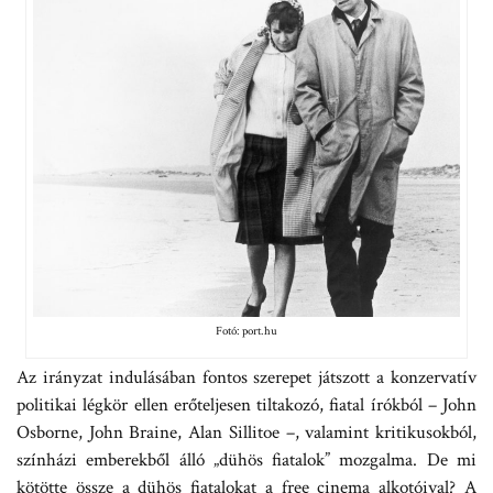
Fotó: port.hu
Az irányzat indulásában fontos szerepet játszott a konzervatív
politikai légkör ellen erőteljesen tiltakozó, fiatal írókból – John
Osborne, John Braine, Alan Sillitoe –, valamint kritikusokból,
színházi emberekből álló „dühös fiatalok” mozgalma. De mi
kötötte össze a dühös fiatalokat a free cinema alkotóival? A