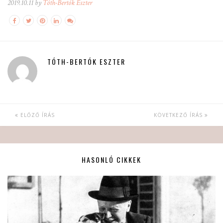
2019.10.11 by
Tóth-Bertók Eszter
TÓTH-BERTÓK ESZTER
ELŐZŐ ÍRÁS
KÖVETKEZŐ ÍRÁS
HASONLÓ CIKKEK