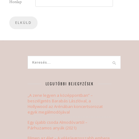
Honlap
LEGUTÓBBI BEJEGYZÉSEK
„A zene legyen a középpontban” –
beszélgetés Barabás Lászlóval, a
Hollywood az Arénában koncertsorozat
egyik megálmodójával
Egy újabb csoda Almodóvartól –
Párhuzamos anyák (2021)
Filmen az élet – A világ legrosszabb embere