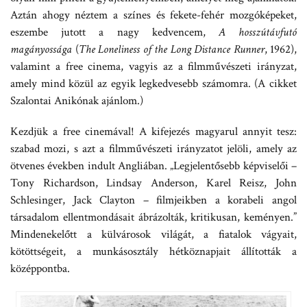
Aztán ahogy néztem a színes és fekete-fehér mozgóképeket,
eszembe jutott a nagy kedvencem,
A hosszútávfutó
magányossága
(
The Loneliness of the Long Distance Runner
, 1962),
valamint a free cinema, vagyis az a filmművészeti irányzat,
amely mind közül az egyik legkedvesebb számomra. (A cikket
Szalontai Anikónak ajánlom.)
Kezdjük a free cinemával! A kifejezés magyarul annyit tesz:
szabad mozi, s azt a filmművészeti irányzatot jelöli, amely az
ötvenes években indult Angliában. „Legjelentősebb képviselői –
Tony Richardson, Lindsay Anderson, Karel Reisz, John
Schlesinger, Jack Clayton – filmjeikben a korabeli angol
társadalom ellentmondásait ábrázolták, kritikusan, keményen.”
Mindenekelőtt a külvárosok világát, a fiatalok vágyait,
kötöttségeit, a munkásosztály hétköznapjait állították a
középpontba.