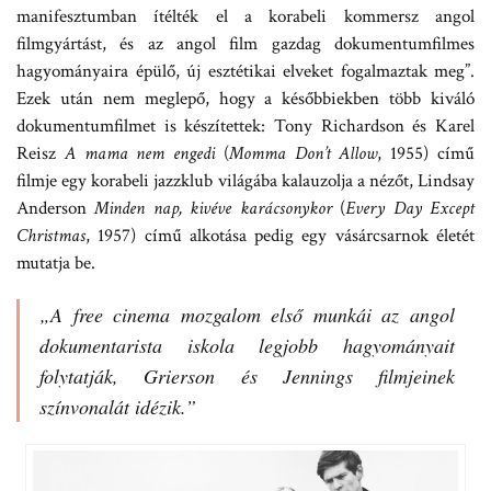
manifesztumban ítélték el a korabeli kommersz angol
filmgyártást, és az angol film gazdag dokumentumfilmes
hagyományaira épülő, új esztétikai elveket fogalmaztak meg”.
Ezek után nem meglepő, hogy a későbbiekben több kiváló
dokumentumfilmet is készítettek: Tony Richardson és Karel
Reisz
A mama nem engedi
(
Momma Don’t Allow
, 1955) című
filmje egy korabeli jazzklub világába kalauzolja a nézőt, Lindsay
Anderson
Minden nap, kivéve karácsonykor
(
Every Day Except
Christmas
, 1957) című alkotása pedig egy vásárcsarnok életét
mutatja be.
„A free cinema mozgalom első munkái az angol
dokumentarista iskola legjobb hagyományait
folytatják, Grierson és Jennings filmjeinek
színvonalát idézik.”