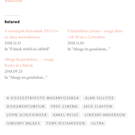
Balázzsal
Related
A sorompók lezárulnak (1952) és
Filmklubban jártam – avagy ilyen
az olasz neorealizmus
volt 30-án a Cortexben
2018.12.11
2018.11.03
In "Filmek térből és időből"
In "Ahogy én gondolom..."
Ahogy én gondolom… – avagy
Eszter és a filmek
2018.09.25
In "Ahogy én gondolom..."
A HOSSZÚTÁVFUTÓ MAGÁNYOSSÁGA
ALAN SILLITOE
DOKUMENTUMFILM
FREE CINEMA
JACK CLAYTON
JOHN SCHLESINGER
KAREL REISZ
LINDSAY ANDERSON
SIMONYI BALÁZS
TONY RICHARDSON
ULTRA