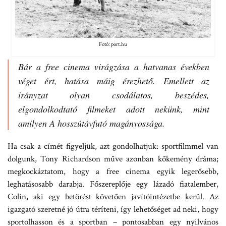
Fotó: port.hu
Bár a free cinema virágzása a hatvanas években
véget ért, hatása máig érezhető. Emellett az
irányzat olyan csodálatos, beszédes,
elgondolkodtató filmeket adott nekünk, mint
amilyen
A hosszútávfutó magányossága
.
Ha csak a címét figyeljük, azt gondolhatjuk: sportfilmmel van
dolgunk, Tony Richardson műve azonban kőkemény dráma;
megkockáztatom, hogy a free cinema egyik legerősebb,
leghatásosabb darabja. Főszereplője egy lázadó fiatalember,
Colin, aki egy betörést követően javítóintézetbe kerül. Az
igazgató szeretné jó útra téríteni, így lehetőséget ad neki, hogy
sportolhasson és a sportban – pontosabban egy nyilvános