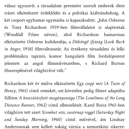
válasz egyszerű: a társadalom peremére szorult emberek élete
iránti elkötelezett érdeklődés és a politikai kiábrándultság. A
két csoport egyhamar egymásba is kapaszkodott. „John Osborne
és Tony Richardson 1959-ben filmvállalatot is alapítottak
(Woodfall Films néven), ahol Richardson hamarosan
elkészítette Osborne kultdarabja, a
Dühöngő ifjúság
(
Look Back
in Anger
, 1958) filmváltozatát. Az érzékeny társadalmi és lelki
problémákra tapintó, komor hangulatú film fordulópontot
jelentett az angol filmművészetben, s Richard Burton
főszereplésével világhírűvé vált.”
Richardson két év múlva elkészítette
Egy csepp méz
(
A Taste of
Honey
, 1961) című remekét, ezt követően pedig filmre adaptálta
Sillitoe
A hosszútávfutó magányossága
(
The Loneliness of the Long
Distance Runner
, 1962) című elbeszélését. Karel Reisz 1961-ben
világhírre tett szert
Szombat este, vasárnap reggel
(
Saturday Night
and Sunday Morning
, 1960) című művével, ám Lindsay
Andersonnak sem kellett sokáig várnia a nemzetközi sikerre: