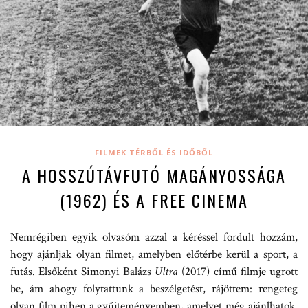
FILMEK TÉRBŐL ÉS IDŐBŐL
A HOSSZÚTÁVFUTÓ MAGÁNYOSSÁGA
(1962) ÉS A FREE CINEMA
Nemrégiben egyik olvasóm azzal a kéréssel fordult hozzám,
hogy ajánljak olyan filmet, amelyben előtérbe kerül a sport, a
futás. Elsőként Simonyi Balázs
Ultra
(2017) című filmje ugrott
be, ám ahogy folytattunk a beszélgetést, rájöttem: rengeteg
olyan film pihen a gyűjteményemben, amelyet még ajánlhatok.