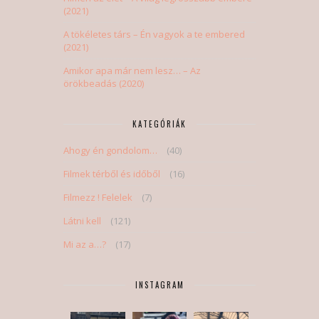
(2021)
A tökéletes társ – Én vagyok a te embered
(2021)
Amikor apa már nem lesz… – Az
örökbeadás (2020)
KATEGÓRIÁK
Ahogy én gondolom…
(40)
Filmek térből és időből
(16)
Filmezz ! Felelek
(7)
Látni kell
(121)
Mi az a…?
(17)
INSTAGRAM