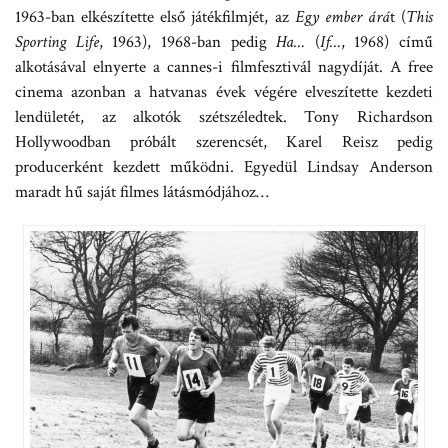
1963-ban elkészítette első játékfilmjét, az
Egy ember árá
t (
This
Sporting Life
, 1963), 1968-ban pedig
Ha…
(
If…
, 1968) című
alkotásával elnyerte a cannes-i filmfesztivál nagydíját. A free
cinema azonban a hatvanas évek végére elveszítette kezdeti
lendületét, az alkotók szétszéledtek. Tony Richardson
Hollywoodban próbált szerencsét, Karel Reisz pedig
producerként kezdett működni. Egyedül Lindsay Anderson
maradt hű saját filmes látásmódjához…