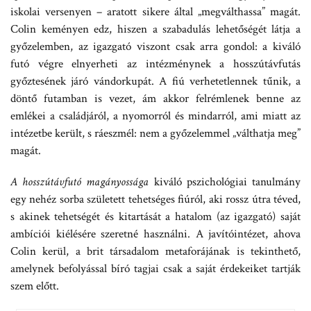
iskolai versenyen – aratott sikere által „megválthassa” magát.
Colin keményen edz, hiszen a szabadulás lehetőségét látja a
győzelemben, az igazgató viszont csak arra gondol: a kiváló
futó végre elnyerheti az intézménynek a hosszútávfutás
győztesének járó vándorkupát. A fiú verhetetlennek tűnik, a
döntő futamban is vezet, ám akkor felrémlenek benne az
emlékei a családjáról, a nyomorról és mindarról, ami miatt az
intézetbe került, s ráeszmél: nem a győzelemmel „válthatja meg”
magát.
A hosszútávfutó magányossága
kiváló pszichológiai tanulmány
egy nehéz sorba született tehetséges fiúról, aki rossz útra téved,
s akinek tehetségét és kitartását a hatalom (az igazgató) saját
ambíciói kiélésére szeretné használni. A javítóintézet, ahova
Colin kerül, a brit társadalom metaforájának is tekinthető,
amelynek befolyással bíró tagjai csak a saját érdekeiket tartják
szem előtt.