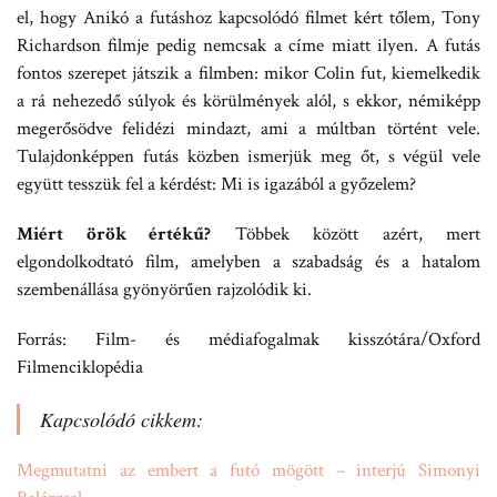
el, hogy Anikó a futáshoz kapcsolódó filmet kért tőlem, Tony
Richardson filmje pedig nemcsak a címe miatt ilyen. A futás
fontos szerepet játszik a filmben: mikor Colin fut, kiemelkedik
a rá nehezedő súlyok és körülmények alól, s ekkor, némiképp
megerősödve felidézi mindazt, ami a múltban történt vele.
Tulajdonképpen futás közben ismerjük meg őt, s végül vele
együtt tesszük fel a kérdést: Mi is igazából a győzelem?
Miért örök értékű?
Többek között azért, mert
elgondolkodtató film, amelyben a szabadság és a hatalom
szembenállása gyönyörűen rajzolódik ki.
Forrás: Film- és médiafogalmak kisszótára/Oxford
Filmenciklopédia
Kapcsolódó cikkem:
Megmutatni az embert a futó mögött – interjú Simonyi