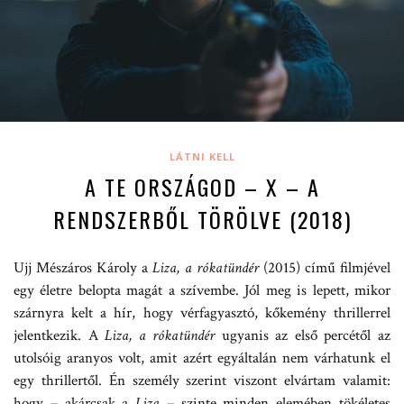
LÁTNI KELL
A TE ORSZÁGOD – X – A
RENDSZERBŐL TÖRÖLVE (2018)
Ujj Mészáros Károly a
Liza, a rókatündér
(2015) című filmjével
egy életre belopta magát a szívembe. Jól meg is lepett, mikor
szárnyra kelt a hír, hogy vérfagyasztó, kőkemény thrillerrel
jelentkezik. A
Liza, a rókatündér
ugyanis az első percétől az
utolsóig aranyos volt, amit azért egyáltalán nem várhatunk el
egy thrillertől. Én személy szerint viszont elvártam valamit:
hogy – akárcsak a
Liza
– szinte minden elemében tökéletes