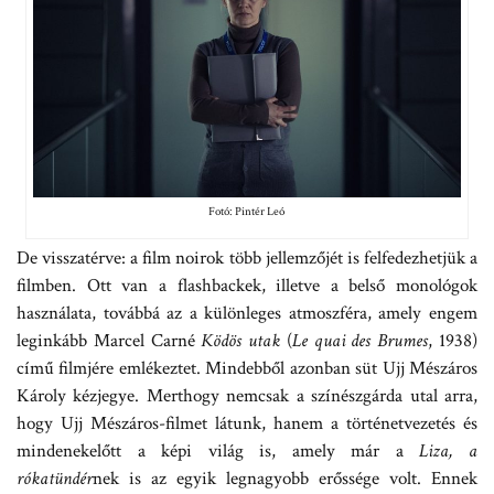
Fotó: Pintér Leó
De visszatérve: a film noirok több jellemzőjét is felfedezhetjük a
filmben. Ott van a flashbackek, illetve a belső monológok
használata, továbbá az a különleges atmoszféra, amely engem
leginkább Marcel Carné
Ködös utak
(
Le quai des Brumes
, 1938)
című filmjére emlékeztet. Mindebből azonban süt Ujj Mészáros
Károly kézjegye. Merthogy nemcsak a színészgárda utal arra,
hogy Ujj Mészáros-filmet látunk, hanem a történetvezetés és
mindenekelőtt a képi világ is, amely már a
Liza, a
rókatündér
nek is az egyik legnagyobb erőssége volt. Ennek