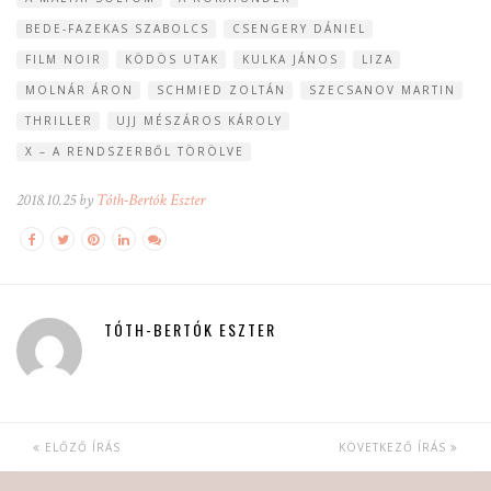
BEDE-FAZEKAS SZABOLCS
CSENGERY DÁNIEL
FILM NOIR
KÖDÖS UTAK
KULKA JÁNOS
LIZA
MOLNÁR ÁRON
SCHMIED ZOLTÁN
SZECSANOV MARTIN
THRILLER
UJJ MÉSZÁROS KÁROLY
X – A RENDSZERBŐL TÖRÖLVE
2018.10.25 by
Tóth-Bertók Eszter
TÓTH-BERTÓK ESZTER
ELŐZŐ ÍRÁS
KÖVETKEZŐ ÍRÁS