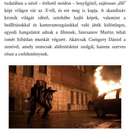
tudatában a néző – érthető módon – lenyűgöző, sajátosan „élő”
képi világot vár az
X
-től, és ezt meg is kapja. A skandináv
krimik világát idéző, szürkébe hajló képek, valamint a
beállításokkal és kameramozgásokkal való játék különleges,
egyedi hangulatot adnak a filmnek, Szecsanov Martin tehát
ismét hibátlan munkát végzett. Akárcsak Csengery Dániel a
zenével, amely nemcsak aláfestésként szolgál, hanem szerves
része a cselekménynek.