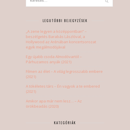
LEGUTÓBBI BEJEGYZÉSEK
„A zene legyen a középpontban” –
beszélgetés Barabás Lászlóval, a
Hollywood az Arénában koncertsorozat
egyik megálmodójával
Egy újabb csoda Almodóvartól –
Párhuzamos anyák (2021)
Filmen az élet – A világ legrosszabb embere
(2021)
A tökéletes társ – Én vagyok a te embered
(2021)
Amikor apa már nem lesz… – Az
örökbeadás (2020)
KATEGÓRIÁK