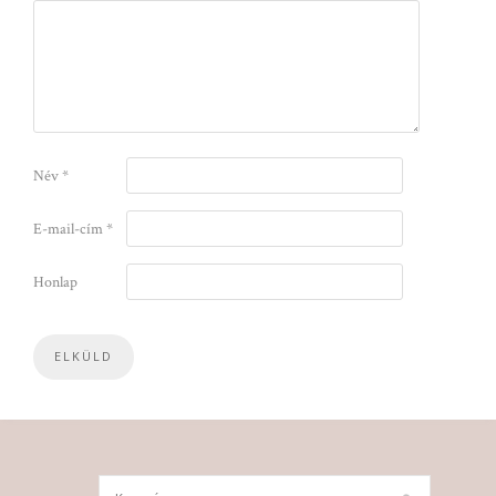
Név
*
E-mail-cím
*
Honlap