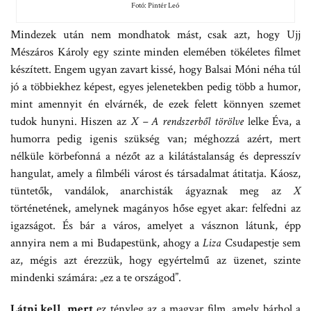
Fotó: Pintér Leó
Mindezek után nem mondhatok mást, csak azt, hogy Ujj
Mészáros Károly egy szinte minden elemében tökéletes filmet
készített. Engem ugyan zavart kissé, hogy Balsai Móni néha túl
jó a többiekhez képest, egyes jelenetekben pedig több a humor,
mint amennyit én elvárnék, de ezek felett könnyen szemet
tudok hunyni. Hiszen az
X – A rendszerből törölve
lelke Éva, a
humorra pedig igenis szükség van; méghozzá azért, mert
nélküle körbefonná a nézőt az a kilátástalanság és depresszív
hangulat, amely a filmbéli várost és társadalmat átitatja. Káosz,
tüntetők, vandálok, anarchisták ágyaznak meg az
X
történetének, amelynek magányos hőse egyet akar: felfedni az
igazságot. És bár a város, amelyet a vásznon látunk, épp
annyira nem a mi Budapestünk, ahogy a
Liza
Csudapestje sem
az, mégis azt érezzük, hogy egyértelmű az üzenet, szinte
mindenki számára: „ez a te országod”.
Látni kell, mert
ez tényleg az a magyar film, amely bárhol a