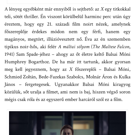
A lényeg egyébként már ennyiből is sejthető: az
X
egy titkokkal
teli, sötét thriller. Én viszont körülbelül harminc perc után úgy
éreztem, hogy egy 21. századi film noirt nézek, amelynek
főszereplője érdekes módon nem egy férfi, hanem egy
magányos, megtört, illúzióvesztett nő. Éva az én szememben
tipikus noir-hős, aki felér
A máltai sólyom
(
The Maltese Falcon
,
1941) Sam Spade-jéhez – ahogy az őt életre keltő Balsai Móni
Humphrey Bogarthoz. De ha már itt tartunk, akkor gyorsan
meg kell jegyeznem, hogy az
X
főszereplői – Balsai Móni,
Schmied Zoltán, Bede-Fazekas Szabolcs, Molnár Áron és Kulka
János – fergetegesek. Ugyanakkor Balsai Móni kiragyog
közülük, sőt uralja a filmet, ami nem is baj, hiszen végső soron
mégis csak róla és az egyszerű ember harcáról szól ez a film.