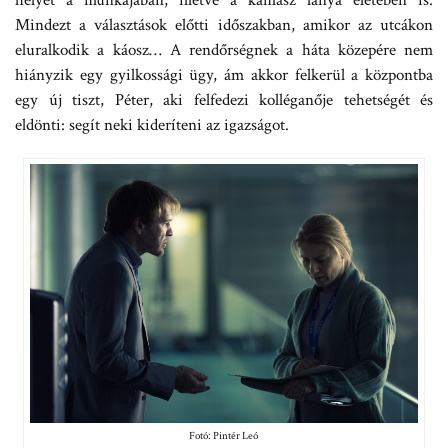
helyét a munkájában, illetve a kamasz lánya életében is.
Mindezt a választások előtti időszakban, amikor az utcákon
eluralkodik a káosz… A rendőrségnek a háta közepére nem
hiányzik egy gyilkossági ügy, ám akkor felkerül a központba
egy új tiszt, Péter, aki felfedezi kolléganője tehetségét és
eldönti: segít neki kideríteni az igazságot.
Fotó: Pintér Leó