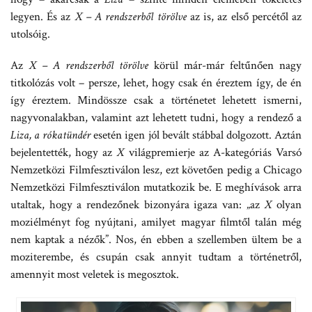
legyen. És az
X – A rendszerből törölve
az is, az első percétől az
utolsóig.
Az
X – A rendszerből törölve
körül már-már feltűnően nagy
titkolózás volt – persze, lehet, hogy csak én éreztem így, de én
így éreztem. Mindössze csak a történetet lehetett ismerni,
nagyvonalakban, valamint azt lehetett tudni, hogy a rendező a
Liza, a rókatündér
esetén igen jól bevált stábbal dolgozott. Aztán
bejelentették, hogy az
X
világpremierje az A-kategóriás Varsó
Nemzetközi Filmfesztiválon lesz, ezt követően pedig a Chicago
Nemzetközi Filmfesztiválon mutatkozik be. E meghívások arra
utaltak, hogy a rendezőnek bizonyára igaza van: „az
X
olyan
moziélményt fog nyújtani, amilyet magyar filmtől talán még
nem kaptak a nézők”. Nos, én ebben a szellemben ültem be a
moziterembe, és csupán csak annyit tudtam a történetről,
amennyit most veletek is megosztok.