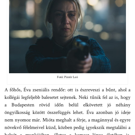
Fotó: Pintér Leó
A főhős, Éva zseniális rendőr: ott is észreveszi a bűnt, ahol a
kollégái legfeljebb balesetet sejtenek. Neki tűnik fel az is, hogy
a Budapesten rövid időn belül elkövetett jó néhány
öngyilkosság között összefüggés lehet. Éva azonban jó ideje
nem nyomoz már. Mióta meghalt a férje, a magánnyal és egyre
növekvő félelmeivel küzd, közben pedig igyekszik megtalálni a