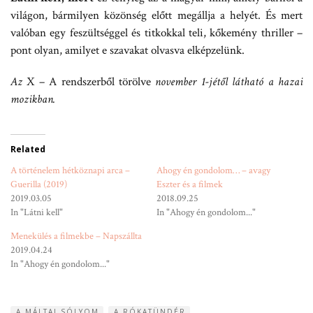
világon, bármilyen közönség előtt megállja a helyét. És mert
valóban egy feszültséggel és titkokkal teli, kőkemény thriller –
pont olyan, amilyet e szavakat olvasva elképzelünk.
Az
X – A rendszerből törölve
november 1-jétől látható a hazai
mozikban.
Related
A történelem hétköznapi arca –
Ahogy én gondolom… – avagy
Guerilla (2019)
Eszter és a filmek
2019.03.05
2018.09.25
In "Látni kell"
In "Ahogy én gondolom..."
Menekülés a filmekbe – Napszállta
2019.04.24
In "Ahogy én gondolom..."
A MÁLTAI SÓLYOM
A RÓKATÜNDÉR