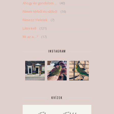
Ahogy én gondolom…
(40)
Filmek térből és időből
(16)
Filmezz ! Felelek
(7)
Látni kell
(121)
Mi az a…?
(17)
INSTAGRAM
KVÍZEK