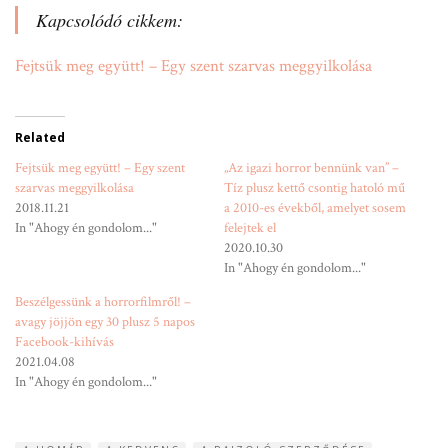
Kapcsolódó cikkem:
Fejtsük meg együtt! – Egy szent szarvas meggyilkolása
Related
Fejtsük meg együtt! – Egy szent
„Az igazi horror bennünk van” –
szarvas meggyilkolása
Tíz plusz kettő csontig hatoló mű
2018.11.21
a 2010-es évekből, amelyet sosem
In "Ahogy én gondolom..."
felejtek el
2020.10.30
In "Ahogy én gondolom..."
Beszélgessünk a horrorfilmről! –
avagy jöjjön egy 30 plusz 5 napos
Facebook-kihívás
2021.04.08
In "Ahogy én gondolom..."