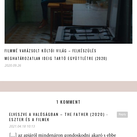
FILMMÉ VARÁZSOLT KÖLTŐI VILÁG – FELKÉSZÜLÉS
MEGHATÁROZATLAN IDEIG TARTÓ EGYÜTTLÉTRE (2020)
2020.09.26
1 KOMMENT
ELVESZVE A VALÓSÁGBAN – THE FATHER (2020) -
Reply
ESZTER ÉS A FILMEK
2021.04.18 10:13
[…] az apjáról mindenáron gondoskodni akaró s ebbe