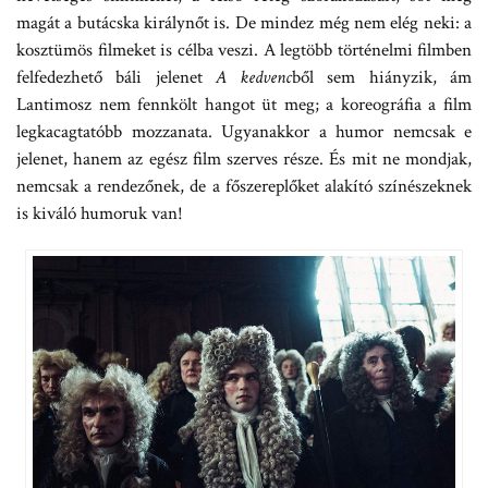
magát a butácska királynőt is. De mindez még nem elég neki: a
kosztümös filmeket is célba veszi. A legtöbb történelmi filmben
felfedezhető báli jelenet
A kedvenc
ből sem hiányzik, ám
Lantimosz nem fennkölt hangot üt meg; a koreográfia a film
legkacagtatóbb mozzanata. Ugyanakkor a humor nemcsak e
jelenet, hanem az egész film szerves része. És mit ne mondjak,
nemcsak a rendezőnek, de a főszereplőket alakító színészeknek
is kiváló humoruk van!