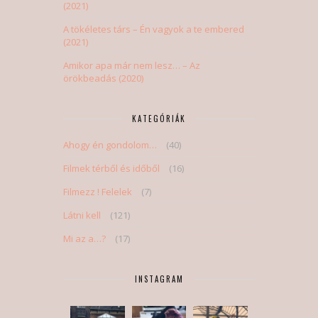
(2021)
A tökéletes társ – Én vagyok a te embered
(2021)
Amikor apa már nem lesz… – Az
örökbeadás (2020)
KATEGÓRIÁK
Ahogy én gondolom…
(40)
Filmek térből és időből
(16)
Filmezz ! Felelek
(7)
Látni kell
(121)
Mi az a…?
(17)
INSTAGRAM