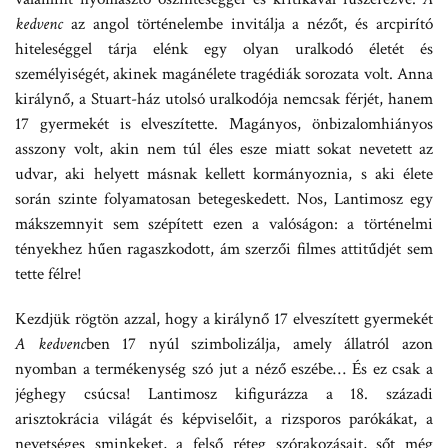
kedvenc
az angol történelembe invitálja a nézőt, és arcpirító
hiteleséggel tárja elénk egy olyan uralkodó életét és
személyiségét, akinek magánélete tragédiák sorozata volt. Anna
királynő, a Stuart-ház utolsó uralkodója nemcsak férjét, hanem
17 gyermekét is elveszítette. Magányos, önbizalomhiányos
asszony volt, akin nem túl éles esze miatt sokat nevetett az
udvar, aki helyett másnak kellett kormányoznia, s aki élete
során szinte folyamatosan betegeskedett. Nos, Lantimosz egy
mákszemnyit sem szépített ezen a valóságon: a történelmi
tényekhez hűen ragaszkodott, ám szerzői filmes attitűdjét sem
tette félre!
Kezdjük rögtön azzal, hogy a királynő 17 elveszített gyermekét
A kedvenc
ben 17 nyúl szimbolizálja, amely állatról azon
nyomban a termékenység szó jut a néző eszébe… És ez csak a
jéghegy csúcsa! Lantimosz kifigurázza a 18. századi
arisztokrácia világát és képviselőit, a rizsporos parókákat, a
nevetséges sminkeket, a felső réteg szórakozásait, sőt még