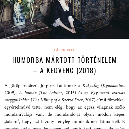
LÁTNI KELL
HUMORBA MÁRTOTT TÖRTÉNELEM
– A KEDVENC (2018)
A görög rendező, Jorgosz Lantimosz a
Kutyafog
(
Kynodontas
,
2009),
A homár
(
The Lobster
, 2015) és az
Egy szent szarvas
meggyilkolása
(
The Killing of a Sacred Deer
, 2017) című filmekkel
egyértelművé tette: nem elég, hogy az egész világnak szóló
mondanivalója van, de mondandóját olyan módon képes
„tálalni”, hogy azt bizony tényleg mindenkinek látnia kell. E
mondat után nem lesz meglepő, amit írni fogok, de azért