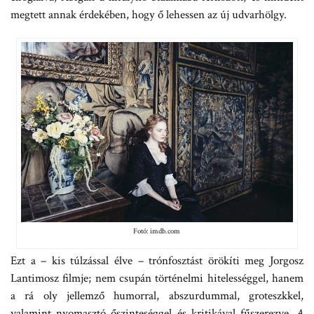
megtett annak érdekében, hogy ő lehessen az új udvarhölgy.
Fotó: imdb.com
Ezt a – kis túlzással élve – trónfosztást örökíti meg Jorgosz
Lantimosz filmje; nem csupán történelmi hitelességgel, hanem
a rá oly jellemző humorral, abszurdummal, groteszkkel,
valamint nyomasztó őszinteséggel és kritikával fűszerezve.
A