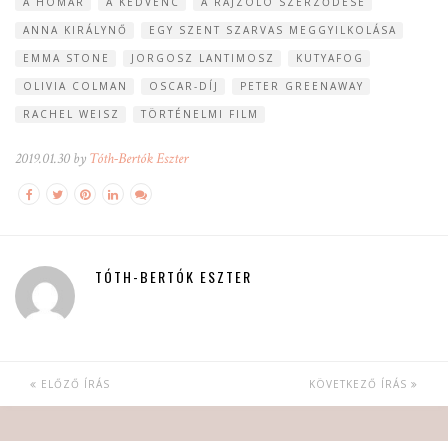
A HOMÁR
A KEDVENC
A RAJZOLÓ SZERZŐDÉSE
ANNA KIRÁLYNŐ
EGY SZENT SZARVAS MEGGYILKOLÁSA
EMMA STONE
JORGOSZ LANTIMOSZ
KUTYAFOG
OLIVIA COLMAN
OSCAR-DÍJ
PETER GREENAWAY
RACHEL WEISZ
TÖRTÉNELMI FILM
2019.01.30 by
Tóth-Bertók Eszter
TÓTH-BERTÓK ESZTER
ELŐZŐ ÍRÁS
KÖVETKEZŐ ÍRÁS