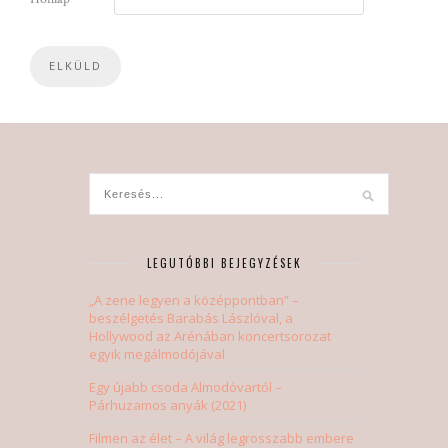
LEGUTÓBBI BEJEGYZÉSEK
„A zene legyen a középpontban” –
beszélgetés Barabás Lászlóval, a
Hollywood az Arénában koncertsorozat
egyik megálmodójával
Egy újabb csoda Almodóvartól –
Párhuzamos anyák (2021)
Filmen az élet – A világ legrosszabb embere