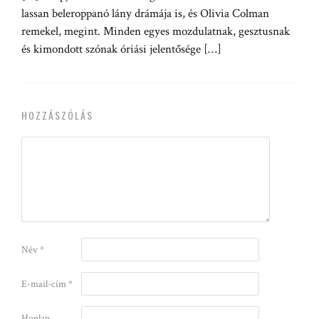
lassan beleroppanó lány drámája is, és Olivia Colman
remekel, megint. Minden egyes mozdulatnak, gesztusnak
és kimondott szónak óriási jelentősége […]
HOZZÁSZÓLÁS
Név
*
E-mail-cím
*
Honlap