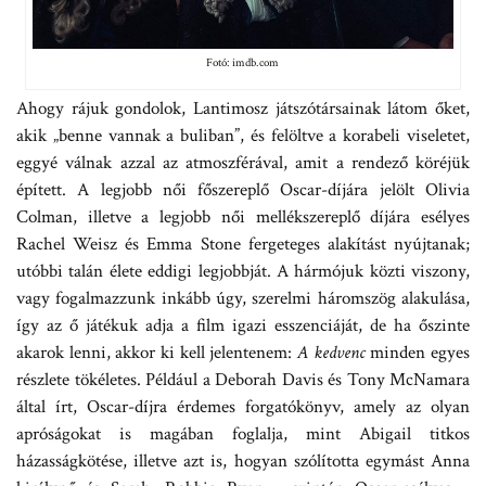
Fotó: imdb.com
Ahogy rájuk gondolok, Lantimosz játszótársainak látom őket,
akik „benne vannak a buliban”, és felöltve a korabeli viseletet,
eggyé válnak azzal az atmoszférával, amit a rendező köréjük
épített. A legjobb női főszereplő Oscar-díjára jelölt Olivia
Colman, illetve a legjobb női mellékszereplő díjára esélyes
Rachel Weisz és Emma Stone fergeteges alakítást nyújtanak;
utóbbi talán élete eddigi legjobbját. A hármójuk közti viszony,
vagy fogalmazzunk inkább úgy, szerelmi háromszög alakulása,
így az ő játékuk adja a film igazi esszenciáját, de ha őszinte
akarok lenni, akkor ki kell jelentenem:
A kedvenc
minden egyes
részlete tökéletes. Például a Deborah Davis és Tony McNamara
által írt, Oscar-díjra érdemes forgatókönyv, amely az olyan
apróságokat is magában foglalja, mint Abigail titkos
házasságkötése, illetve azt is, hogyan szólította egymást Anna