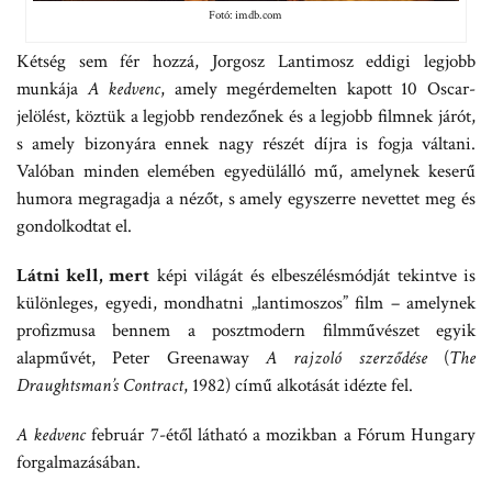
Fotó: imdb.com
Kétség sem fér hozzá, Jorgosz Lantimosz eddigi legjobb
munkája
A kedvenc
, amely megérdemelten kapott 10 Oscar-
jelölést, köztük a legjobb rendezőnek és a legjobb filmnek járót,
s amely bizonyára ennek nagy részét díjra is fogja váltani.
Valóban minden elemében egyedülálló mű, amelynek keserű
humora megragadja a nézőt, s amely egyszerre nevettet meg és
gondolkodtat el.
Látni kell, mert
képi világát és elbeszélésmódját tekintve is
különleges, egyedi, mondhatni „lantimoszos” film – amelynek
profizmusa bennem a posztmodern filmművészet egyik
alapművét, Peter Greenaway
A rajzoló szerződése
(
The
Draughtsman’s Contract
, 1982) című alkotását idézte fel.
A kedvenc
február 7-étől látható a mozikban a Fórum Hungary
forgalmazásában.