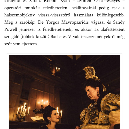
királynő és Sarah. Robbie Ryan – szintén Oscar-esélyes –
operatőri munkája feledhetetlen, beállításainál pedig csak a
halszemobjektív vissza-visszatérő használata különlegesebb.
Meg a zárókép! De Yorgos Mavropsaridis vágásai és Sandy
Powell jelmezei is feledhetetlenek, és akkor az aláfestésként
szolgáló (többek között) Bach- és Vivaldi-szerzeményekről még
szót sem ejtettem…