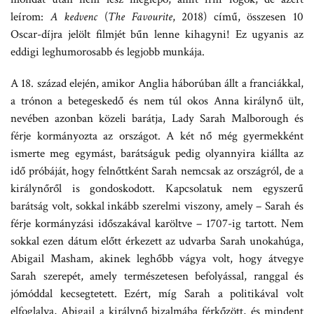
leírom:
A kedvenc
(
The Favourite
, 2018) című, összesen 10
Oscar-díjra jelölt filmjét bűn lenne kihagyni! Ez ugyanis az
eddigi leghumorosabb és legjobb munkája.
A 18. század elején, amikor Anglia háborúban állt a franciákkal,
a trónon a betegeskedő és nem túl okos Anna királynő ült,
nevében azonban közeli barátja, Lady Sarah Malborough és
férje kormányozta az országot. A két nő még gyermekként
ismerte meg egymást, barátságuk pedig olyannyira kiállta az
idő próbáját, hogy felnőttként Sarah nemcsak az országról, de a
királynőről is gondoskodott. Kapcsolatuk nem egyszerű
barátság volt, sokkal inkább szerelmi viszony, amely – Sarah és
férje kormányzási időszakával karöltve – 1707-ig tartott. Nem
sokkal ezen dátum előtt érkezett az udvarba Sarah unokahúga,
Abigail Masham, akinek leghőbb vágya volt, hogy átvegye
Sarah szerepét, amely természetesen befolyással, ranggal és
jómóddal kecsegtetett. Ezért, míg Sarah a politikával volt
elfoglalva, Abigail a királynő bizalmába férkőzött, és mindent