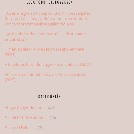
LEGUTÓBBI BEJEGYZÉSEK
„A zene legyen a középpontban” – beszélgetés
Barabás Lászlóval, a Hollywood az Arénában
koncertsorozat egyik megálmodójával
Egy újabb csoda Almodóvartól – Párhuzamos
anyák (2021)
Filmen az élet – A világ legrosszabb embere
(2021)
A tökéletes társ – Én vagyok a te embered (2021)
Amikor apa már nem lesz… – Az örökbeadás
(2020)
KATEGÓRIÁK
Ahogy én gondolom…
(40)
Filmek térből és időből
(16)
Filmezz ! Felelek
(7)