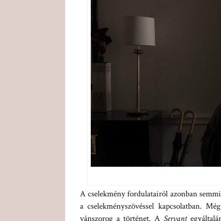
A cselekmény fordulatairól azonban semmik
a cselekményszövéssel kapcsolatban. Mé
vánszorog a történet. A
Servant
egyáltal