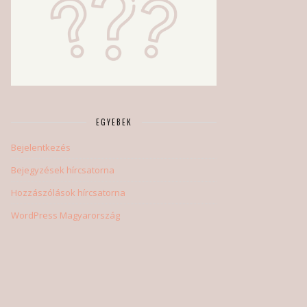
EGYEBEK
Bejelentkezés
Bejegyzések hírcsatorna
Hozzászólások hírcsatorna
WordPress Magyarország