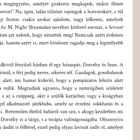
m megjegyzése, amelyet gyakorta megkapok, mikor filmet
rror!” Na, igen, talán túlzóan rajongok a horrorokért, s túl
gy biztos: csakis azokat ajánlom, nagy lelkesen, amelyek
. Az M. Night Shyamalan nevéhez köthető sorozat, a
Servant
dom azt nektek, hogy nézzétek meg! Nemcsak azért érdemes
ája, hanem azért is, mert hitelesen ragadja meg a legmélyebb
ndkívül fényűző házban él egy házaspár, Dorothy és Sean. A
ziónál, a férj pedig neves, sikeres séf. Gazdagok, gondtalanok
 alatt, ám hamar kiderül, hogy a pompázatos felszín alatt
ma rejlik. Megtudjuk ugyanis, hogy a nemrégiben született
s az a csöppség, akit a szülők karjaiban vagy a kiságyban
gel alkalmazott játékbaba, amely az érzelmi sokkhatás és a
eni. Rettentően élethű babáról van szó, s ahogy kezdetben mi
 Dorothy is a tárgy, s a terápia valóságosságába. Olyannyira
dadát is felbérel, ezzel pedig olyan lavinát indít el, amelyet