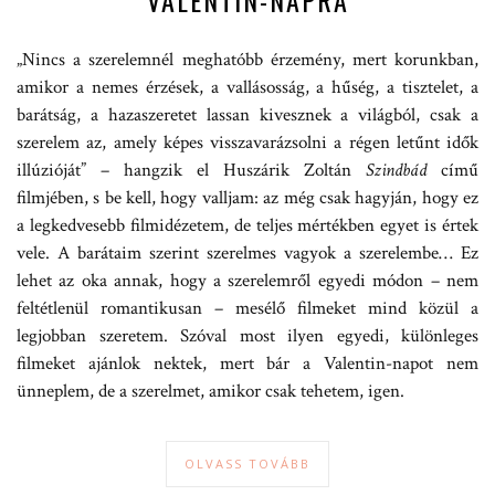
VALENTIN-NAPRA
„Nincs a szerelemnél meghatóbb érzemény, mert korunkban,
amikor a nemes érzések, a vallásosság, a hűség, a tisztelet, a
barátság, a hazaszeretet lassan kivesznek a világból, csak a
szerelem az, amely képes visszavarázsolni a régen letűnt idők
illúzióját” – hangzik el Huszárik Zoltán
Szindbád
című
filmjében, s be kell, hogy valljam: az még csak hagyján, hogy ez
a legkedvesebb filmidézetem, de teljes mértékben egyet is értek
vele. A barátaim szerint szerelmes vagyok a szerelembe… Ez
lehet az oka annak, hogy a szerelemről egyedi módon – nem
feltétlenül romantikusan – mesélő filmeket mind közül a
legjobban szeretem. Szóval most ilyen egyedi, különleges
filmeket ajánlok nektek, mert bár a Valentin-napot nem
ünneplem, de a szerelmet, amikor csak tehetem, igen.
OLVASS TOVÁBB