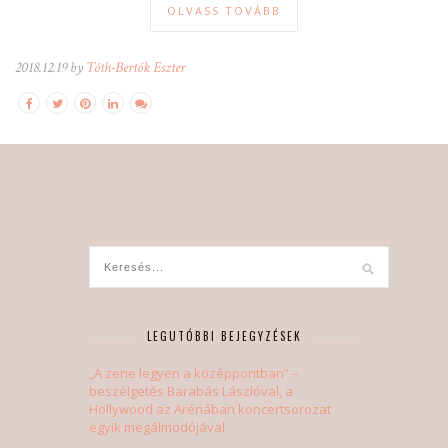
OLVASS TOVÁBB
2018.12.19 by
Tóth-Bertók Eszter
LEGUTÓBBI BEJEGYZÉSEK
„A zene legyen a középpontban” –
beszélgetés Barabás Lászlóval, a
Hollywood az Arénában koncertsorozat
egyik megálmodójával