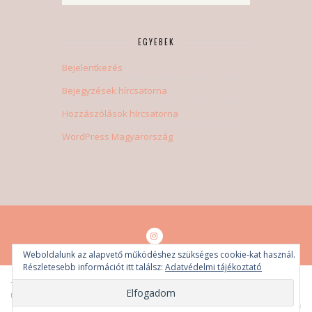
EGYEBEK
Bejelentkezés
Bejegyzések hírcsatorna
Hozzászólások hírcsatorna
WordPress Magyarország
Weboldalunk az alapvető működéshez szükséges cookie-kat használ.
Részletesebb információt itt találsz:
Adatvédelmi tájékoztató
Tóth-Bertók Eszter © 2018-2021. Minden jog fenntartva.
Adatvédelmi
tájékoztató
UGRÁS A TETEJÉRE