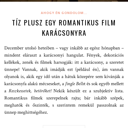
AHOGY ÉN GONDOLOM...
TÍZ PLUSZ EGY ROMANTIKUS FILM
KARÁCSONYRA
December utolsó heteiben – vagy inkább az egész hónapban –
mindent eláraszt a karácsonyi hangulat. Fények, dekorációs
kellékek, zenék és filmek harsogják: itt a karácsony, a szeretet
ünnepe! Vannak, akik imádják ezt (például én), ám vannak
olyanok is, akik egy idő után a hátuk közepére sem kívánják a
karácsonyfa alakú mécseseket, a
Jingle Bells
t és sok egyéb mellett
a
Reszkessetek, betörőket!
Nekik készült ez a szubjektív lista.
Romantikus filmek szerepelnek rajta; bár inkább szépek,
meghatók és őszinték, s szerintem remekül passzolnak az
ünnep meghittségéhez.