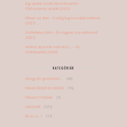
Egy újabb csoda Almodóvartól –
Párhuzamos anyák (2021)
Filmen az élet – A világ legrosszabb embere
(2021)
A tökéletes társ – Én vagyok a te embered
(2021)
Amikor apa már nem lesz… – Az
örökbeadás (2020)
KATEGÓRIÁK
Ahogy én gondolom…
(40)
Filmek térből és időből
(16)
Filmezz ! Felelek
(7)
Látni kell
(121)
Mi az a…?
(17)