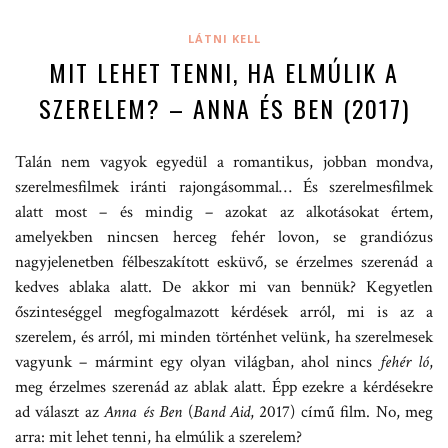
LÁTNI KELL
MIT LEHET TENNI, HA ELMÚLIK A
SZERELEM? – ANNA ÉS BEN (2017)
Talán nem vagyok egyedül a romantikus, jobban mondva,
szerelmesfilmek iránti rajongásommal… És szerelmesfilmek
alatt most – és mindig – azokat az alkotásokat értem,
amelyekben nincsen herceg fehér lovon, se grandiózus
nagyjelenetben félbeszakított esküvő, se érzelmes szerenád a
kedves ablaka alatt. De akkor mi van bennük? Kegyetlen
őszinteséggel megfogalmazott kérdések arról, mi is az a
szerelem, és arról, mi minden történhet velünk, ha szerelmesek
vagyunk – mármint egy olyan világban, ahol nincs
fehér ló
,
meg érzelmes szerenád az ablak alatt. Épp ezekre a kérdésekre
ad választ az
Anna és Ben
(
Band Aid
, 2017) című film. No, meg
arra: mit lehet tenni, ha elmúlik a szerelem?