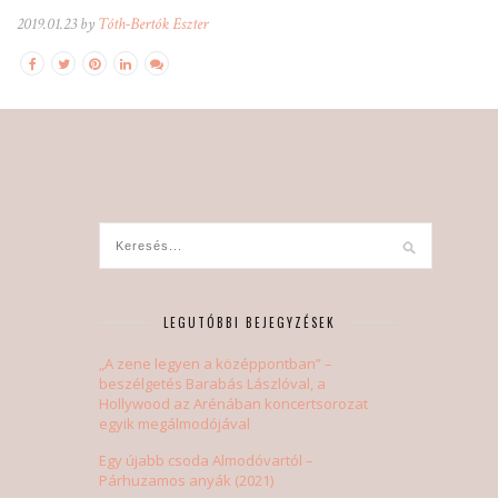
2019.01.23 by
Tóth-Bertók Eszter
LEGUTÓBBI BEJEGYZÉSEK
„A zene legyen a középpontban” –
beszélgetés Barabás Lászlóval, a
Hollywood az Arénában koncertsorozat
egyik megálmodójával
Egy újabb csoda Almodóvartól –
Párhuzamos anyák (2021)