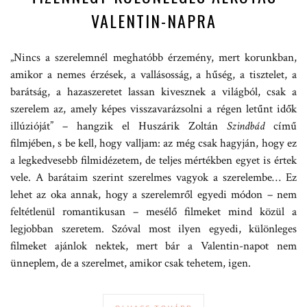
VALENTIN-NAPRA
„Nincs a szerelemnél meghatóbb érzemény, mert korunkban,
amikor a nemes érzések, a vallásosság, a hűség, a tisztelet, a
barátság, a hazaszeretet lassan kivesznek a világból, csak a
szerelem az, amely képes visszavarázsolni a régen letűnt idők
illúzióját” – hangzik el Huszárik Zoltán
Szindbád
című
filmjében, s be kell, hogy valljam: az még csak hagyján, hogy ez
a legkedvesebb filmidézetem, de teljes mértékben egyet is értek
vele. A barátaim szerint szerelmes vagyok a szerelembe… Ez
lehet az oka annak, hogy a szerelemről egyedi módon – nem
feltétlenül romantikusan – mesélő filmeket mind közül a
legjobban szeretem. Szóval most ilyen egyedi, különleges
filmeket ajánlok nektek, mert bár a Valentin-napot nem
ünneplem, de a szerelmet, amikor csak tehetem, igen.