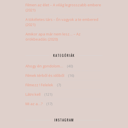
Filmen az élet – A világ legrosszabb embere
(2021)
A tökéletes társ – Én vagyok a te embered
(2021)
Amikor apa már nem lesz… – Az
örökbeadás (2020)
KATEGÓRIÁK
Ahogy én gondolom…
(40)
Filmek térből és időből
(16)
Filmezz ! Felelek
(7)
Látni kell
(121)
Mi az a…?
(17)
INSTAGRAM