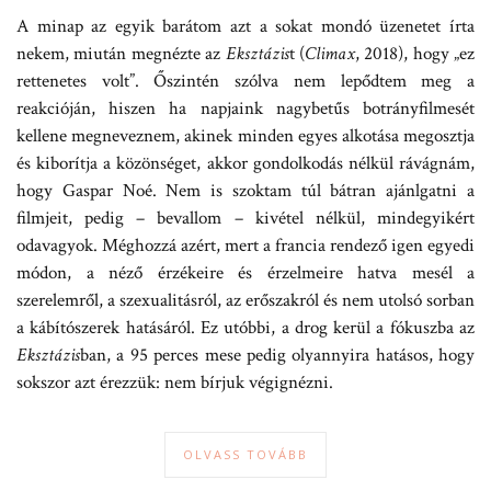
A minap az egyik barátom azt a sokat mondó üzenetet írta
nekem, miután megnézte az
Eksztázis
t (
Climax
, 2018), hogy „ez
rettenetes volt”. Őszintén szólva nem lepődtem meg a
reakcióján, hiszen ha napjaink nagybetűs botrányfilmesét
kellene megneveznem, akinek minden egyes alkotása megosztja
és kiborítja a közönséget, akkor gondolkodás nélkül rávágnám,
hogy Gaspar Noé. Nem is szoktam túl bátran ajánlgatni a
filmjeit, pedig – bevallom – kivétel nélkül, mindegyikért
odavagyok. Méghozzá azért, mert a francia rendező igen egyedi
módon, a néző érzékeire és érzelmeire hatva mesél a
szerelemről, a szexualitásról, az erőszakról és nem utolsó sorban
a kábítószerek hatásáról. Ez utóbbi, a drog kerül a fókuszba az
Eksztázis
ban, a 95 perces mese pedig olyannyira hatásos, hogy
sokszor azt érezzük: nem bírjuk végignézni.
OLVASS TOVÁBB