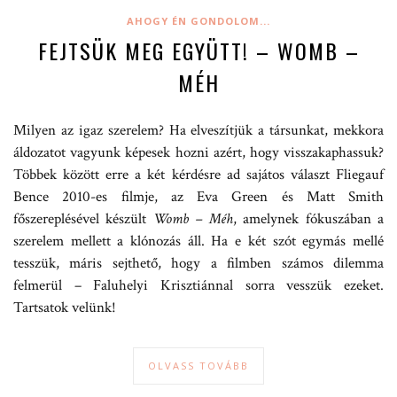
AHOGY ÉN GONDOLOM...
FEJTSÜK MEG EGYÜTT! – WOMB –
MÉH
Milyen az igaz szerelem? Ha elveszítjük a társunkat, mekkora
áldozatot vagyunk képesek hozni azért, hogy visszakaphassuk?
Többek között erre a két kérdésre ad sajátos választ Fliegauf
Bence 2010-es filmje, az Eva Green és Matt Smith
főszereplésével készült
Womb – Méh
, amelynek fókuszában a
szerelem mellett a klónozás áll. Ha e két szót egymás mellé
tesszük, máris sejthető, hogy a filmben számos dilemma
felmerül – Faluhelyi Krisztiánnal sorra vesszük ezeket.
Tartsatok velünk!
OLVASS TOVÁBB