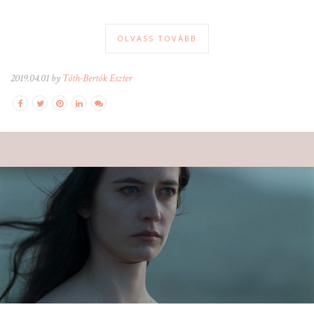
OLVASS TOVÁBB
2019.04.01 by
Tóth-Bertók Eszter