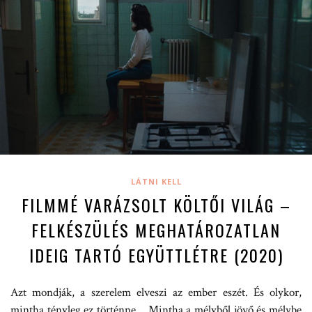
LÁTNI KELL
FILMMÉ VARÁZSOLT KÖLTŐI VILÁG –
FELKÉSZÜLÉS MEGHATÁROZATLAN
IDEIG TARTÓ EGYÜTTLÉTRE (2020)
Azt mondják, a szerelem elveszi az ember eszét. És olykor,
mintha tényleg ez történne… Mintha a mélyből jövő és mélybe