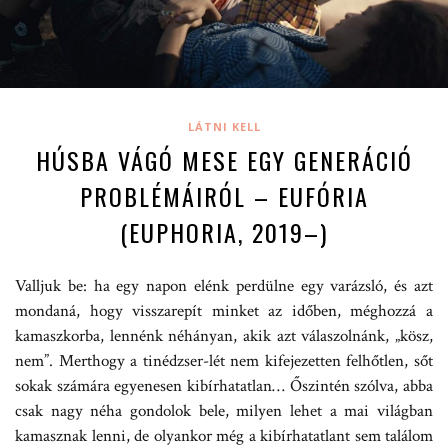
LÁTNI KELL
HÚSBA VÁGÓ MESE EGY GENERÁCIÓ
PROBLÉMÁIRÓL – EUFÓRIA
(EUPHORIA, 2019–)
Valljuk be: ha egy napon elénk perdülne egy varázsló, és azt
mondaná, hogy visszarepít minket az időben, méghozzá a
kamaszkorba, lennénk néhányan, akik azt válaszolnánk, „kösz,
nem”. Merthogy a tinédzser-lét nem kifejezetten felhőtlen, sőt
sokak számára egyenesen kibírhatatlan… Őszintén szólva, abba
csak nagy néha gondolok bele, milyen lehet a mai világban
kamasznak lenni, de olyankor még a kibírhatatlant sem találom