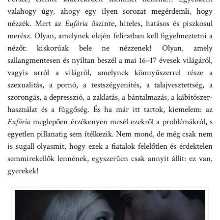
valahogy úgy, ahogy egy ilyen sorozat megérdemli, hogy
nézzék. Mert az
Eufória
őszinte, hiteles, hatásos és piszkosul
merész. Olyan, amelynek elején feliratban kell figyelmeztetni a
nézőt: kiskorúak bele ne nézzenek! Olyan, amely
sallangmentesen és nyíltan beszél a mai 16–17 évesek világáról,
vagyis arról a világról, amelynek könnyűszerrel része a
szexualitás, a pornó, a testszégyenítés, a talajvesztettség, a
szorongás, a depresszió, a zaklatás, a bántalmazás, a kábítószer-
használat és a függőség. És ha már itt tartok, kiemelem: az
Eufória
meglepően érzékenyen mesél ezekről a problémákról, s
egyetlen pillanatig sem ítélkezik. Nem mond, de még csak nem
is sugall olyasmit, hogy ezek a fiatalok felelőtlen és érdektelen
semmirekellők lennének, egyszerűen csak annyit állít: ez van,
gyerekek!