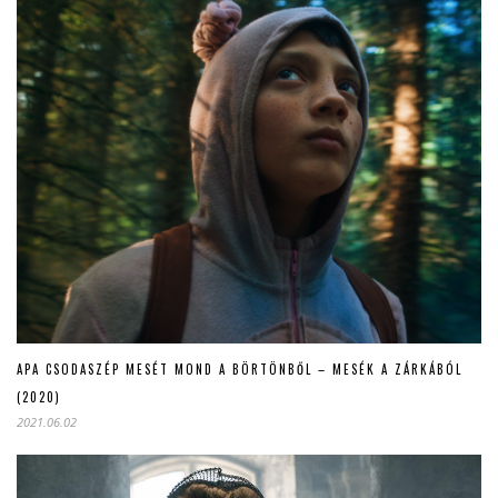
APA CSODASZÉP MESÉT MOND A BÖRTÖNBŐL – MESÉK A ZÁRKÁBÓL
(2020)
2021.06.02