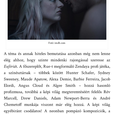
Fotó: imdb.com
A téma és annak hiteles bemutatása azonban még nem lenne
elég ahhoz, hogy szinte mindenki rajongással szeresse az
Eufóriá
t. A főszereplőt, Rue-t megformáló Zendaya profi játéka,
a színésztársak – többek között Hunter Schafer, Sydney
Sweeney, Maude Apatow, Alexa Demie, Barbie Ferreira, Jacob
Elordi, Angus Cloud és Algee Smith – hozzá hasonló
profizmusa, továbbá a képi világ megteremtéséért felelős Rév
Marcell, Drew Daniels, Adam Newport-Berra és André
Chemetoff munkája viszont már elég hozzá. A képi világ
egyébiránt csodálatos! A neonban pompázó kompozíciók, a