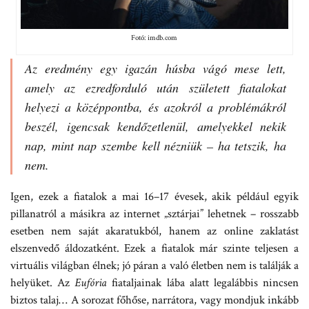
Fotó: imdb.com
Az eredmény egy igazán húsba vágó mese lett,
amely az ezredforduló után született fiatalokat
helyezi a középpontba, és azokról a problémákról
beszél, igencsak kendőzetlenül, amelyekkel nekik
nap, mint nap szembe kell nézniük – ha tetszik, ha
nem.
Igen, ezek a fiatalok a mai 16–17 évesek, akik például egyik
pillanatról a másikra az internet „sztárjai” lehetnek – rosszabb
esetben nem saját akaratukból, hanem az online zaklatást
elszenvedő áldozatként. Ezek a fiatalok már szinte teljesen a
virtuális világban élnek; jó páran a való életben nem is találják a
helyüket. Az
Eufória
fiataljainak lába alatt legalábbis nincsen
biztos talaj… A sorozat főhőse, narrátora, vagy mondjuk inkább