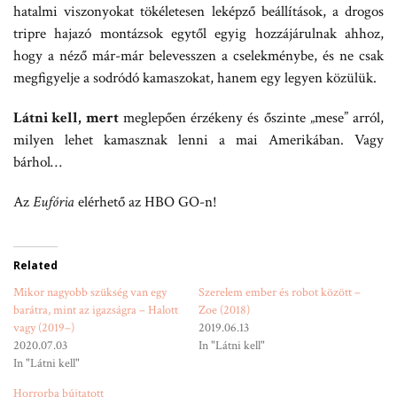
hatalmi viszonyokat tökéletesen leképző beállítások, a drogos
tripre hajazó montázsok egytől egyig hozzájárulnak ahhoz,
hogy a néző már-már belevesszen a cselekménybe, és ne csak
megfigyelje a sodródó kamaszokat, hanem egy legyen közülük.
Látni kell, mert
meglepően érzékeny és őszinte „mese” arról,
milyen lehet kamasznak lenni a mai Amerikában. Vagy
bárhol…
Az
Eufória
elérhető az HBO GO-n!
Related
Mikor nagyobb szükség van egy
Szerelem ember és robot között –
barátra, mint az igazságra – Halott
Zoe (2018)
vagy (2019–)
2019.06.13
2020.07.03
In "Látni kell"
In "Látni kell"
Horrorba bújtatott