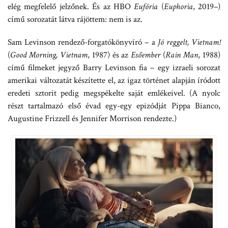
elég megfelelő jelzőnek. És az HBO
Eufória
(
Euphoria
, 2019–)
című sorozatát látva rájöttem: nem is az.
Sam Levinson rendező-forgatókönyvíró – a
Jó reggelt, Vietnam!
(
Good Morning, Vietnam
, 1987) és az
Esőember
(
Rain Man
, 1988)
című filmeket jegyző Barry Levinson fia – egy izraeli sorozat
amerikai változatát készítette el, az igaz történet alapján íródott
eredeti sztorit pedig megspékelte saját emlékeivel. (A nyolc
részt tartalmazó első évad egy-egy epizódját Pippa Bianco,
Augustine Frizzell és Jennifer Morrison rendezte.)