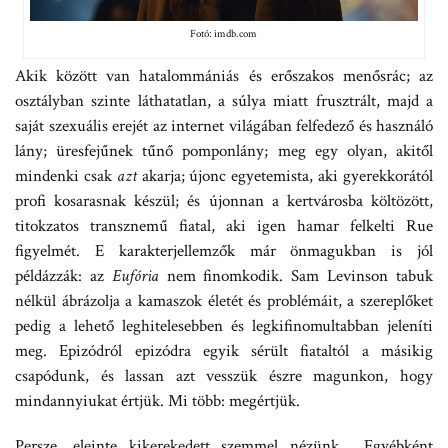
Fotó: imdb.com
Akik között van hatalommániás és erőszakos menősrác; az
osztályban szinte láthatatlan, a súlya miatt frusztrált, majd a
saját szexuális erejét az internet világában felfedező és használó
lány; üresfejűnek tűnő pomponlány; meg egy olyan, akitől
mindenki csak
azt
akarja; újonc egyetemista, aki gyerekkorától
profi kosarasnak készül; és újonnan a kertvárosba költözött,
titokzatos transznemű fiatal, aki igen hamar felkelti Rue
figyelmét. E karakterjellemzők már önmagukban is jól
példázzák: az
Eufória
nem finomkodik. Sam Levinson tabuk
nélkül ábrázolja a kamaszok életét és problémáit, a szereplőket
pedig a lehető leghitelesebben és legkifinomultabban jeleníti
meg. Epizódról epizódra egyik sérült fiataltól a másikig
csapódunk, és lassan azt vesszük észre magunkon, hogy
mindannyiukat értjük. Mi több: megértjük.
Persze, eleinte kikerekedett szemmel nézünk… Egyébként