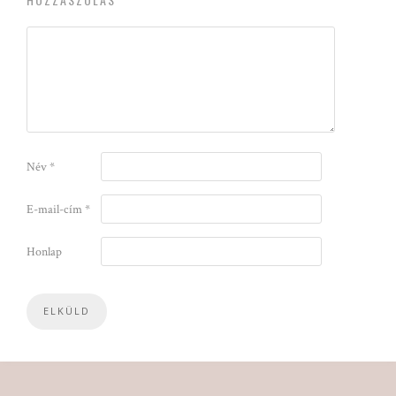
Név
*
E-mail-cím
*
Honlap