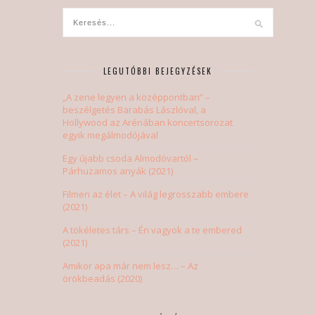
LEGUTÓBBI BEJEGYZÉSEK
„A zene legyen a középpontban” –
beszélgetés Barabás Lászlóval, a
Hollywood az Arénában koncertsorozat
egyik megálmodójával
Egy újabb csoda Almodóvartól –
Párhuzamos anyák (2021)
Filmen az élet – A világ legrosszabb embere
(2021)
A tökéletes társ – Én vagyok a te embered
(2021)
Amikor apa már nem lesz… – Az
örökbeadás (2020)