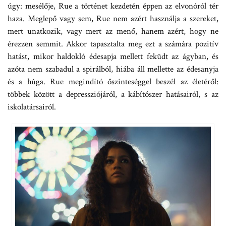
úgy: mesélője, Rue a történet kezdetén éppen az elvonóról tér
haza. Meglepő vagy sem, Rue nem azért használja a szereket,
mert unatkozik, vagy mert az menő, hanem azért, hogy ne
érezzen semmit. Akkor tapasztalta meg ezt a számára pozitív
hatást, mikor haldokló édesapja mellett feküdt az ágyban, és
azóta nem szabadul a spirálból, hiába áll mellette az édesanyja
és a húga. Rue megindító őszinteséggel beszél az életéről:
többek között a depressziójáról, a kábítószer hatásairól, s az
iskolatársairól.