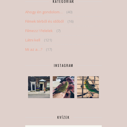
KATEGÓRIÁK
Ahogy én gondolom…
(40)
Filmek térből és időből
(16)
Filmezz ! Felelek
(7)
Látni kell
(121)
Mi az a…?
(17)
INSTAGRAM
KVÍZEK