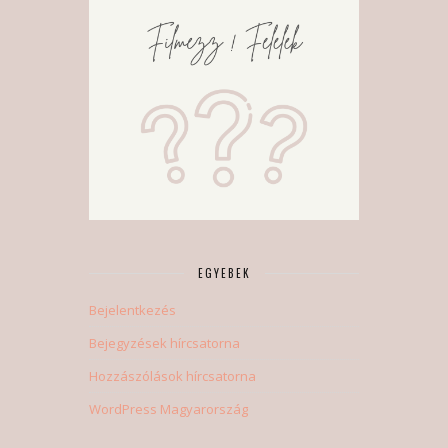
EGYEBEK
Bejelentkezés
Bejegyzések hírcsatorna
Hozzászólások hírcsatorna
WordPress Magyarország