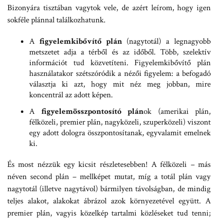
Bizonyára tisztában vagytok vele, de azért leírom, hogy igen
sokféle plánnal találkozhatunk.
A
figyelemkibővítő plán
(nagytotál) a legnagyobb
metszetet adja a térből és az időből. Több, szelektív
információt tud közvetíteni. Figyelemkibővítő plán
használatakor szétszóródik a nézői figyelem: a befogadó
választja ki azt, hogy mit néz meg jobban, mire
koncentrál az adott képen.
A
figyelemösszpontosító plán
ok (amerikai plán,
félközeli, premier plán, nagyközeli, szuperközeli) viszont
egy adott dologra összpontosítanak, egyvalamit emelnek
ki.
És most nézzük egy kicsit részletesebben! A félközeli – más
néven second plán – mellképet mutat, míg a totál plán vagy
nagytotál (illetve nagytávol) bármilyen távolságban, de mindig
teljes alakot, alakokat ábrázol azok környezetével együtt. A
premier plán, vagyis közelkép tartalmi közléseket tud tenni;