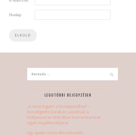
E-mail-cím
*
Honlap
LEGUTÓBBI BEJEGYZÉSEK
„A zene legyen a középpontban” –
beszélgetés Barabás Lászlóval, a
Hollywood az Arénában koncertsorozat
egyik megálmodójával
Egy újabb csoda Almodóvartól –