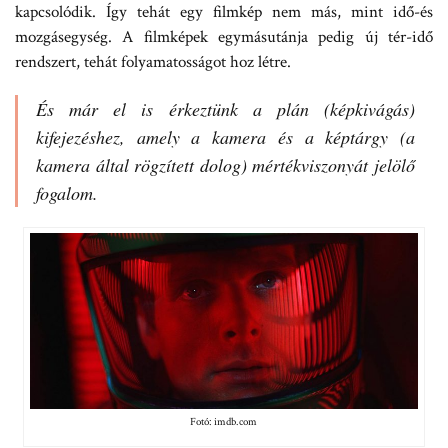
kapcsolódik. Így tehát egy filmkép nem más, mint idő-és
mozgásegység. A filmképek egymásutánja pedig új tér-idő
rendszert, tehát folyamatosságot hoz létre.
És már el is érkeztünk a plán (képkivágás)
kifejezéshez, amely a kamera és a képtárgy (a
kamera által rögzített dolog) mértékviszonyát jelölő
fogalom.
Fotó: imdb.com