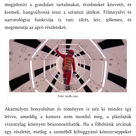
megjeleníti a gondolati tartalmakat, érzelmeket közvetít, és
kiemeli, hangsúlyossá teszi a színészi játékot. Filmnyelvi és
narratológiai funkciója is van: sűrít, leír, jellemez, és
megmutatja az apró részleteket.
Fotó: imdb.com
Akármilyen bonyolultan és töményen is néz ki mindez így
leírva, ameddig a kamera nem mozdul meg, a plánfajták
viszonylag könnyen beazonosíthatók. Ha a főhősünk arcának
egy részletét, esetleg a szeméből kibuggyanó könnycseppeket