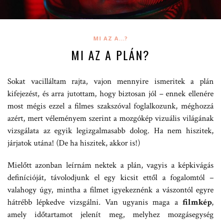
MI AZ A...?
MI AZ A PLÁN?
Sokat vacilláltam rajta, vajon mennyire ismeritek a plán
kifejezést, és arra jutottam, hogy biztosan jól – ennek ellenére
most mégis ezzel a filmes szakszóval foglalkozunk, méghozzá
azért, mert véleményem szerint a mozgókép vizuális világának
vizsgálata az egyik legizgalmasabb dolog. Ha nem hiszitek,
járjatok utána! (De ha hiszitek, akkor is!)
Mielőtt azonban leírnám nektek a plán, vagyis a képkivágás
definícióját, távolodjunk el egy kicsit ettől a fogalomtól –
valahogy úgy, mintha a filmet igyekeznénk a vászontól egyre
hátrébb lépkedve vizsgálni. Van ugyanis maga a
filmkép
,
amely időtartamot jelenít meg, melyhez mozgásegység