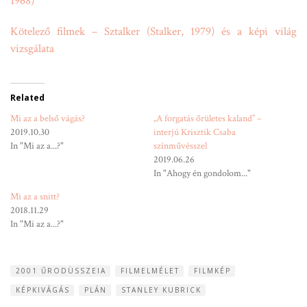
1968)
Kötelező filmek – Sztalker (Stalker, 1979) és a képi világ
vizsgálata
Related
Mi az a belső vágás?
„A forgatás őrületes kaland” –
2019.10.30
interjú Krisztik Csaba
In "Mi az a...?"
színművésszel
2019.06.26
In "Ahogy én gondolom..."
Mi az a snitt?
2018.11.29
In "Mi az a...?"
2001 ŰRODÜSSZEIA
FILMELMÉLET
FILMKÉP
KÉPKIVÁGÁS
PLÁN
STANLEY KUBRICK