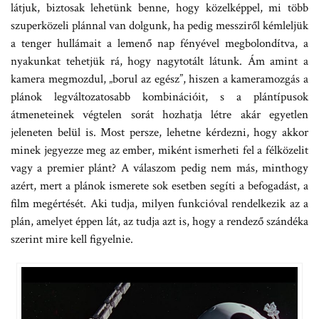
látjuk, biztosak lehetünk benne, hogy közelképpel, mi több
szuperközeli plánnal van dolgunk, ha pedig messziről kémleljük
a tenger hullámait a lemenő nap fényével megbolondítva, a
nyakunkat tehetjük rá, hogy nagytotált látunk. Ám amint a
kamera megmozdul, „borul az egész”, hiszen a kameramozgás a
plánok legváltozatosabb kombinációit, s a plántípusok
átmeneteinek végtelen sorát hozhatja létre akár egyetlen
jeleneten belül is. Most persze, lehetne kérdezni, hogy akkor
minek jegyezze meg az ember, miként ismerheti fel a félközelit
vagy a premier plánt? A válaszom pedig nem más, minthogy
azért, mert a plánok ismerete sok esetben segíti a befogadást, a
film megértését. Aki tudja, milyen funkcióval rendelkezik az a
plán, amelyet éppen lát, az tudja azt is, hogy a rendező szándéka
szerint mire kell figyelnie.