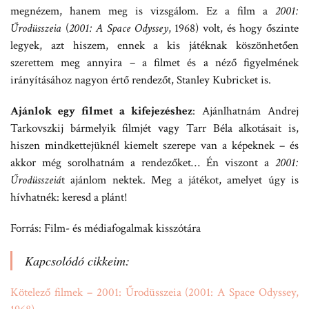
megnézem, hanem meg is vizsgálom. Ez a film a
2001:
Űrodüsszeia
(
2001: A Space Odyssey
, 1968) volt, és hogy őszinte
legyek, azt hiszem, ennek a kis játéknak köszönhetően
szerettem meg annyira – a filmet és a néző figyelmének
irányításához nagyon értő rendezőt, Stanley Kubricket is.
Ajánlok egy filmet a kifejezéshez
: Ajánlhatnám Andrej
Tarkovszkij bármelyik filmjét vagy Tarr Béla alkotásait is,
hiszen mindkettejüknél kiemelt szerepe van a képeknek – és
akkor még sorolhatnám a rendezőket… Én viszont a
2001:
Űrodüsszeiá
t ajánlom nektek. Meg a játékot, amelyet úgy is
hívhatnék: keresd a plánt!
Forrás: Film- és médiafogalmak kisszótára
Kapcsolódó cikkeim:
Kötelező filmek – 2001: Űrodüsszeia (2001: A Space Odyssey,