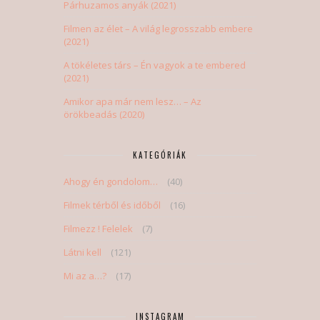
Párhuzamos anyák (2021)
Filmen az élet – A világ legrosszabb embere
(2021)
A tökéletes társ – Én vagyok a te embered
(2021)
Amikor apa már nem lesz… – Az
örökbeadás (2020)
KATEGÓRIÁK
Ahogy én gondolom…
(40)
Filmek térből és időből
(16)
Filmezz ! Felelek
(7)
Látni kell
(121)
Mi az a…?
(17)
INSTAGRAM