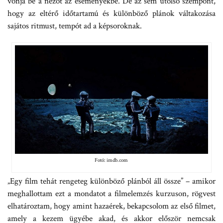
vonja be a nézőt az eseményekbe. De az sem utolsó szempont,
hogy az eltérő időtartamú és különböző plánok váltakozása
sajátos ritmust, tempót ad a képsoroknak.
Fotó: imdb.com
„Egy film tehát rengeteg különböző plánból áll össze” – amikor
meghallottam ezt a mondatot a filmelemzés kurzuson, rögvest
elhatároztam, hogy amint hazaérek, bekapcsolom az első filmet,
amely a kezem ügyébe akad, és akkor először nemcsak