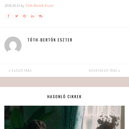
2018.10.15 by
Tóth-Bertók Eszter
TÓTH-BERTÓK ESZTER
ELŐZŐ ÍRÁS
KÖVETKEZŐ ÍRÁS
HASONLÓ CIKKEK