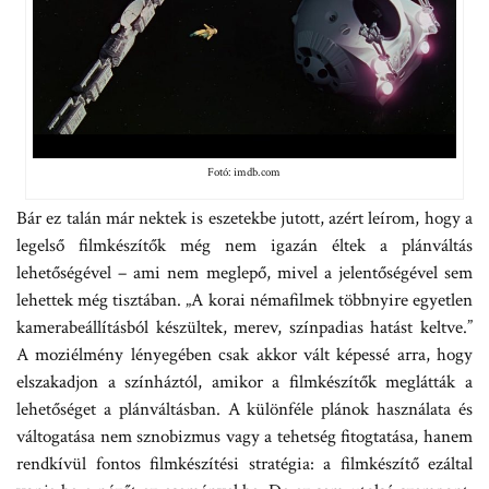
Fotó: imdb.com
Bár ez talán már nektek is eszetekbe jutott, azért leírom, hogy a
legelső filmkészítők még nem igazán éltek a plánváltás
lehetőségével – ami nem meglepő, mivel a jelentőségével sem
lehettek még tisztában. „A korai némafilmek többnyire egyetlen
kamerabeállításból készültek, merev, színpadias hatást keltve.”
A moziélmény lényegében csak akkor vált képessé arra, hogy
elszakadjon a színháztól, amikor a filmkészítők meglátták a
lehetőséget a plánváltásban. A különféle plánok használata és
váltogatása nem sznobizmus vagy a tehetség fitogtatása, hanem
rendkívül fontos filmkészítési stratégia: a filmkészítő ezáltal