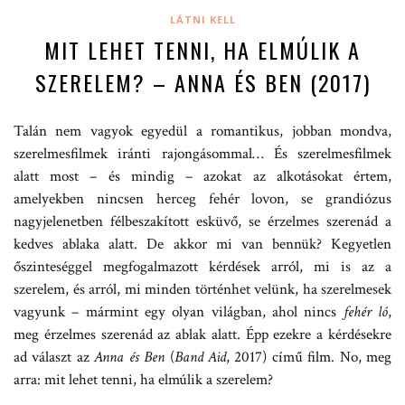
LÁTNI KELL
MIT LEHET TENNI, HA ELMÚLIK A
SZERELEM? – ANNA ÉS BEN (2017)
Talán nem vagyok egyedül a romantikus, jobban mondva,
szerelmesfilmek iránti rajongásommal… És szerelmesfilmek
alatt most – és mindig – azokat az alkotásokat értem,
amelyekben nincsen herceg fehér lovon, se grandiózus
nagyjelenetben félbeszakított esküvő, se érzelmes szerenád a
kedves ablaka alatt. De akkor mi van bennük? Kegyetlen
őszinteséggel megfogalmazott kérdések arról, mi is az a
szerelem, és arról, mi minden történhet velünk, ha szerelmesek
vagyunk – mármint egy olyan világban, ahol nincs
fehér ló
,
meg érzelmes szerenád az ablak alatt. Épp ezekre a kérdésekre
ad választ az
Anna és Ben
(
Band Aid
, 2017) című film. No, meg
arra: mit lehet tenni, ha elmúlik a szerelem?