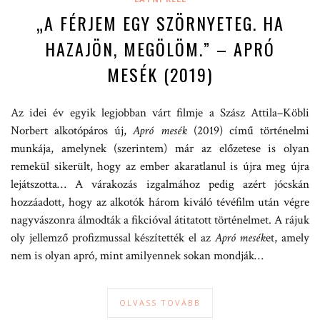
„A FÉRJEM EGY SZÖRNYETEG. HA
HAZAJÖN, MEGÖLÖM.” – APRÓ
MESÉK (2019)
Az idei év egyik legjobban várt filmje a Szász Attila–Köbli
Norbert alkotópáros új,
Apró mesék
(2019) című történelmi
munkája, amelynek (szerintem) már az előzetese is olyan
remekül sikerült, hogy az ember akaratlanul is újra meg újra
lejátszotta… A várakozás izgalmához pedig azért jócskán
hozzáadott, hogy az alkotók három kiváló tévéfilm után végre
nagyvászonra álmodták a fikcióval átitatott történelmet. A rájuk
oly jellemző profizmussal készítették el az
Apró mesék
et, amely
nem is olyan apró, mint amilyennek sokan mondják…
OLVASS TOVÁBB