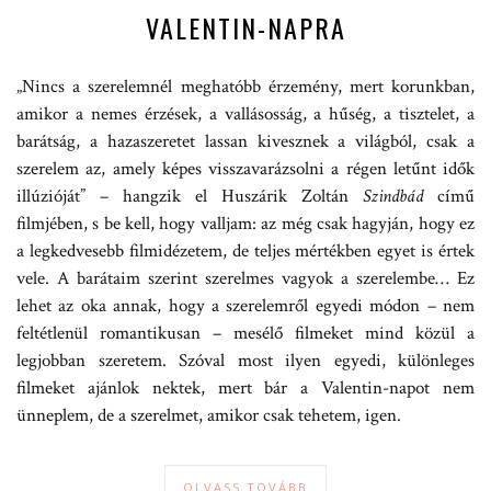
VALENTIN-NAPRA
„Nincs a szerelemnél meghatóbb érzemény, mert korunkban,
amikor a nemes érzések, a vallásosság, a hűség, a tisztelet, a
barátság, a hazaszeretet lassan kivesznek a világból, csak a
szerelem az, amely képes visszavarázsolni a régen letűnt idők
illúzióját” – hangzik el Huszárik Zoltán
Szindbád
című
filmjében, s be kell, hogy valljam: az még csak hagyján, hogy ez
a legkedvesebb filmidézetem, de teljes mértékben egyet is értek
vele. A barátaim szerint szerelmes vagyok a szerelembe… Ez
lehet az oka annak, hogy a szerelemről egyedi módon – nem
feltétlenül romantikusan – mesélő filmeket mind közül a
legjobban szeretem. Szóval most ilyen egyedi, különleges
filmeket ajánlok nektek, mert bár a Valentin-napot nem
ünneplem, de a szerelmet, amikor csak tehetem, igen.
OLVASS TOVÁBB