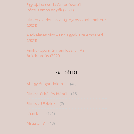
Egy újabb csoda Almodóvartól –
Párhuzamos anyák (2021)
Filmen az élet – A világ legrosszabb embere
(2021)
A tökéletes társ – Én vagyok a te embered
(2021)
Amikor apa már nem lesz… – Az
örökbeadás (2020)
KATEGÓRIÁK
Ahogy én gondolom…
(40)
Filmek térből és időből
(16)
Filmezz ! Felelek
(7)
Látni kell
(121)
Mi az a…?
(17)