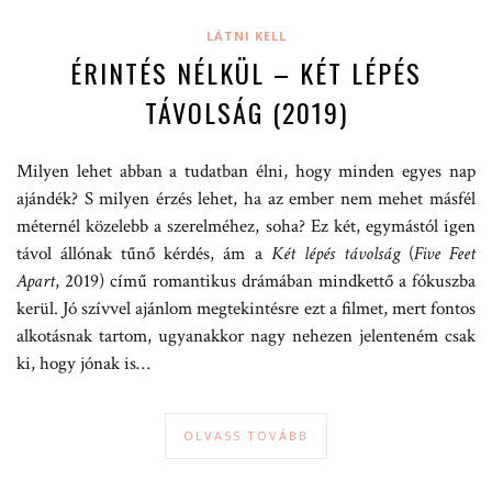
LÁTNI KELL
ÉRINTÉS NÉLKÜL – KÉT LÉPÉS
TÁVOLSÁG (2019)
Milyen lehet abban a tudatban élni, hogy minden egyes nap
ajándék? S milyen érzés lehet, ha az ember nem mehet másfél
méternél közelebb a szerelméhez, soha? Ez két, egymástól igen
távol állónak tűnő kérdés, ám a
Két lépés távolság
(
Five Feet
Apart
, 2019) című romantikus drámában mindkettő a fókuszba
kerül. Jó szívvel ajánlom megtekintésre ezt a filmet, mert fontos
alkotásnak tartom, ugyanakkor nagy nehezen jelenteném csak
ki, hogy jónak is…
OLVASS TOVÁBB