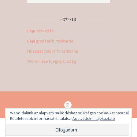
EGYEBEK
Bejelentkezés
Bejegyzések hírcsatorna
Hozzászólások hírcsatorna
WordPress Magyarország
Weboldalunk az alapvető működéshez szükséges cookie-kat használ.
Részletesebb információt itt találsz:
Adatvédelmi tájékoztató
Tóth-Bertók Eszter © 2018-2021. Minden jog fenntartva.
Adatvédelmi
tájékoztató
UGRÁS A TETEJÉRE