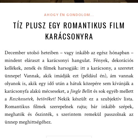
AHOGY ÉN GONDOLOM...
TÍZ PLUSZ EGY ROMANTIKUS FILM
KARÁCSONYRA
December utolsó heteiben – vagy inkább az egész hónapban –
mindent eláraszt a karácsonyi hangulat. Fények, dekorációs
kellékek, zenék és filmek harsogják: itt a karácsony, a szeretet
ünnepe! Vannak, akik imádják ezt (például én), ám vannak
olyanok is, akik egy idő után a hátuk közepére sem kívánják a
karácsonyfa alakú mécseseket, a
Jingle Bells
t és sok egyéb mellett
a
Reszkessetek, betörőket!
Nekik készült ez a szubjektív lista.
Romantikus filmek szerepelnek rajta; bár inkább szépek,
meghatók és őszinték, s szerintem remekül passzolnak az
ünnep meghittségéhez.