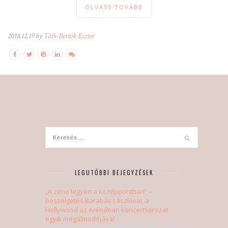
OLVASS TOVÁBB
2018.12.19 by
Tóth-Bertók Eszter
LEGUTÓBBI BEJEGYZÉSEK
„A zene legyen a középpontban” –
beszélgetés Barabás Lászlóval, a
Hollywood az Arénában koncertsorozat
egyik megálmodójával