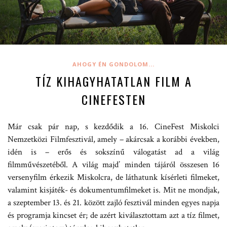
AHOGY ÉN GONDOLOM...
TÍZ KIHAGYHATATLAN FILM A
CINEFESTEN
Már csak pár nap, s kezdődik a 16. CineFest Miskolci
Nemzetközi Filmfesztivál, amely – akárcsak a korábbi években,
idén is – erős és sokszínű válogatást ad a világ
filmművészetéből. A világ majd’ minden tájáról összesen 16
versenyfilm érkezik Miskolcra, de láthatunk kísérleti filmeket,
valamint kisjáték- és dokumentumfilmeket is. Mit ne mondjak,
a szeptember 13. és 21. között zajló fesztivál minden egyes napja
és programja kincset ér; de azért kiválasztottam azt a tíz filmet,