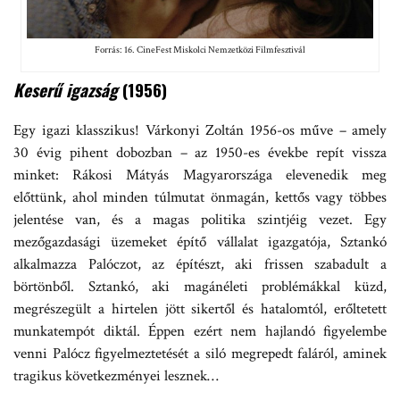
Forrás: 16. CineFest Miskolci Nemzetközi Filmfesztivál
Keserű igazság
(1956)
Egy igazi klasszikus! Várkonyi Zoltán 1956-os műve – amely
30 évig pihent dobozban – az 1950-es évekbe repít vissza
minket: Rákosi Mátyás Magyarországa elevenedik meg
előttünk, ahol minden túlmutat önmagán, kettős vagy többes
jelentése van, és a magas politika szintjéig vezet. Egy
mezőgazdasági üzemeket építő vállalat igazgatója, Sztankó
alkalmazza Palóczot, az építészt, aki frissen szabadult a
börtönből. Sztankó, aki magánéleti problémákkal küzd,
megrészegült a hirtelen jött sikertől és hatalomtól, erőltetett
munkatempót diktál. Éppen ezért nem hajlandó figyelembe
venni Palócz figyelmeztetését a siló megrepedt faláról, aminek
tragikus következményei lesznek…