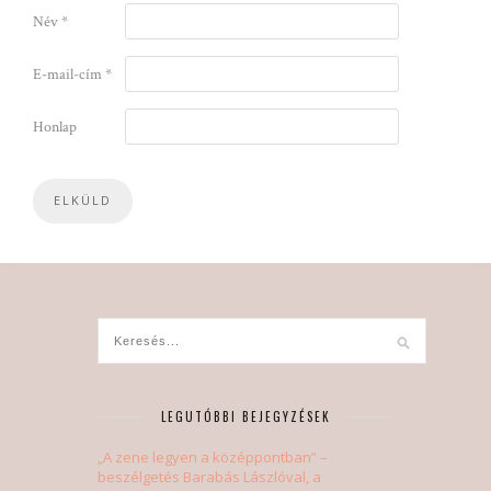
Név
*
E-mail-cím
*
Honlap
LEGUTÓBBI BEJEGYZÉSEK
„A zene legyen a középpontban” –
beszélgetés Barabás Lászlóval, a