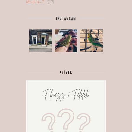
Mi az a…?
(17)
INSTAGRAM
KVÍZEK