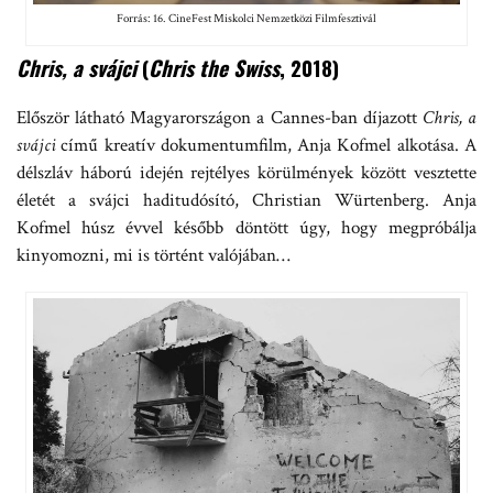
Forrás: 16. CineFest Miskolci Nemzetközi Filmfesztivál
Chris, a svájci
(
Chris the Swiss
, 2018)
Először látható Magyarországon a Cannes-ban díjazott
Chris, a
svájci
című kreatív dokumentumfilm, Anja Kofmel alkotása. A
délszláv háború idején rejtélyes körülmények között vesztette
életét a svájci haditudósító, Christian Würtenberg. Anja
Kofmel húsz évvel később döntött úgy, hogy megpróbálja
kinyomozni, mi is történt valójában…