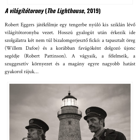
A világítótorony
(
The Lighthouse
, 2019)
Robert Eggers játékfilmje egy tengerbe nyúló kis sziklán lévő
világítótoronyba vezet. Hosszú gyalogút után érkezik ide
szolgálatra két nem túl bizalomgerjesztő fickó: a tapasztalt öreg
(Willem Dafoe) és a korábban favágóként dolgozó újonc
segédje (Robert Pattinson). A vágyaik, a félelmeik, a
szuggesztív környezet és a magány egyre nagyobb hatást
gyakorol rájuk…