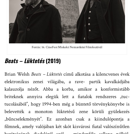
Forrás: 16. CineFest Miskolci Nemzetközi Filmfesztivál
Beats – Lüktetés
(2019)
Brian Welsh
Beats – Lüktetés
című alkotása a kilencvenes évek
elektronikus zenei világába, a rave- partik kavalkádjába
kalauzolja nézőt. Abba a korba, amikor a konformistább
briteknek annyira elegük lett a fiatalok rendszeres „tuc-
tucolásából”, hogy 1994-ben még a büntető törvénykönyvbe is
belevették a monoton lüktetésű zene körüli gyülekezés
„bűncselekményét”. Ez azonban csak a kiindulópontja a
filmnek, amely valójában két skót kisvárosi fiatal valószínűtlen
barátságának diadaláról szól – mindenféle sallang nélkül,