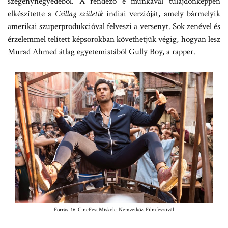
szegénynegyedéből. A rendező e munkával tulajdonképpen
elkészítette a
Csillag születik
indiai verzióját, amely bármelyik
amerikai szuperprodukcióval felveszi a versenyt. Sok zenével és
érzelemmel telített képsorokban követhetjük végig, hogyan lesz
Murad Ahmed átlag egyetemistából Gully Boy, a rapper.
Forrás: 16. CineFest Miskolci Nemzetközi Filmfesztivál