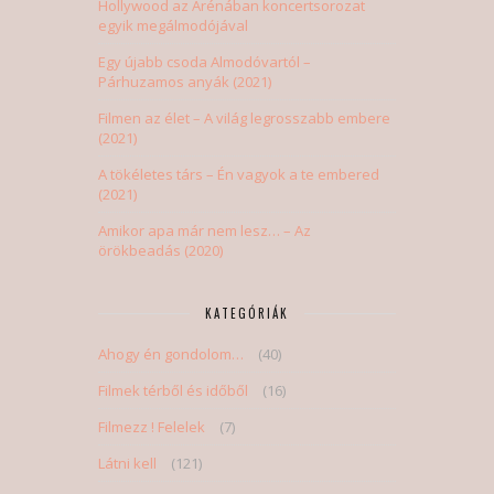
Hollywood az Arénában koncertsorozat
egyik megálmodójával
Egy újabb csoda Almodóvartól –
Párhuzamos anyák (2021)
Filmen az élet – A világ legrosszabb embere
(2021)
A tökéletes társ – Én vagyok a te embered
(2021)
Amikor apa már nem lesz… – Az
örökbeadás (2020)
KATEGÓRIÁK
Ahogy én gondolom…
(40)
Filmek térből és időből
(16)
Filmezz ! Felelek
(7)
Látni kell
(121)