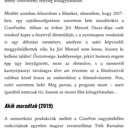
amely (szerintem) tényleg kihagyhatatlan.
Mielőtt azonban felsorolom a filmeket, elmesélem, hogy 2017-
ben, egy sajtóbeszélgetésen szerettem bele mindörökre a
CineFestbe. Abban az évben Jiří Menzel Oscar-díjas cseh
rendező kapta a fesztivál életműdíját, s a nyitónapon rendeztek
is egy délutáni eseményt, amelyen a sajtó képviselői
meggyőződhettek róla: ha Jiří Menzel nem lenne, bizony ki
kellene találni! Őszintesége, kedélyessége, pikírt humora engem
épp úgy lenyűgözött, mint az életműve, s a mestertől
karnyújtásnyi távolságra ülve azt éreztem: ez a filmfesztivál
valóban közel hozza az emberekhez a filmművészetet. Nos,
ezért szerettem bele! Meg persze, a program miatt – mert
igazából nemcsak tíz, hanem az összes film kihagyhatatlan…
Akik maradtak
(2019)
A nemzetközi produkciók mellett a CineFest nagyjátékfilm
szekciójának egyetlen magyar versenyfilmje Tóth Barnabás