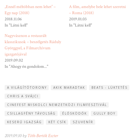
„Ennél méltóbban nem lehet” –
A film, amelybe bele lehet szeretni
Egy nap (2018)
– Roma (2018)
2018.11.06
2019.01.03
In "Látni kell"
In "Látni kell"
Nagyvásznon a restaurált
klasszikusok – beszélgetés Ráduly
Györggyel, a Filmarchívum
igazgatójával
2019.09.02
In "Ahogy én gondolom..."
A VILÁGÍTÓTORONY
AKIK MARADTAK
BEATS - LÜKTETÉS
CHRIS A SVÁJCI
CINEFEST MISKOLCI NEMZETKÖZI FILMFESZTIVÁL
CSILLAGFÉNY TÁVOLSÁG
ÉLŐSKÖDŐK
GULLY BOY
KESERŰ IGAZSÁG
KÉT CSÍK
SZUVENÍR
2019.09.10 by
Tóth-Bertók Eszter