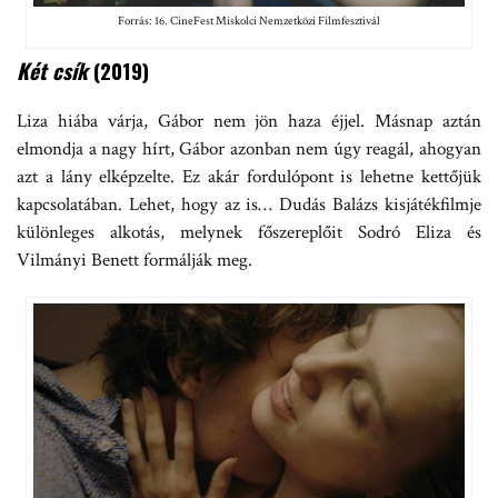
Forrás: 16. CineFest Miskolci Nemzetközi Filmfesztivál
Két csík
(2019)
Liza hiába várja, Gábor nem jön haza éjjel. Másnap aztán
elmondja a nagy hírt, Gábor azonban nem úgy reagál, ahogyan
azt a lány elképzelte. Ez akár fordulópont is lehetne kettőjük
kapcsolatában. Lehet, hogy az is… Dudás Balázs kisjátékfilmje
különleges alkotás, melynek főszereplőit Sodró Eliza és
Vilmányi Benett formálják meg.