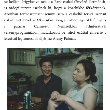
ne kelljen. Irigykedve nézik a Park család fényűző életmódját,
és ördögi tervet eszelnek ki, hogy a közelükbe férkőzzenek.
Azonban természetesen semmi sem a családfő tervei szerint
alakul. Két évvel az
Okja
után Bong Jun-hoo legújabb filmje is
a patinás Cannes-i Nemzetközi Filmfesztivál
versenyprogramjában mutatkozott be, ahol ezúttal elnyerte a
fesztivál legfontosabb díját, az Arany Pálmát.