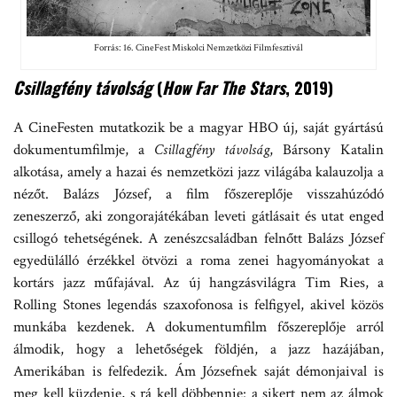
Forrás: 16. CineFest Miskolci Nemzetközi Filmfesztivál
Csillagfény távolság
(
How Far The Stars
, 2019)
A CineFesten mutatkozik be a magyar HBO új, saját gyártású
dokumentumfilmje, a
Csillagfény távolság
, Bársony Katalin
alkotása, amely a hazai és nemzetközi jazz világába kalauzolja a
nézőt. Balázs József, a film főszereplője visszahúzódó
zeneszerző, aki zongorajátékában leveti gátlásait és utat enged
csillogó tehetségének. A zenészcsaládban felnőtt Balázs József
egyedülálló érzékkel ötvözi a roma zenei hagyományokat a
kortárs jazz műfajával. Az új hangzásvilágra Tim Ries, a
Rolling Stones legendás szaxofonosa is felfigyel, akivel közös
munkába kezdenek. A dokumentumfilm főszereplője arról
álmodik, hogy a lehetőségek földjén, a jazz hazájában,
Amerikában is felfedezik. Ám Józsefnek saját démonjaival is
meg kell küzdenie, s rá kell döbbennie: a sikert nem az álmok