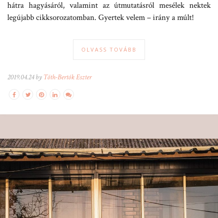
hátra hagyásáról, valamint az útmutatásról mesélek nektek
legújabb cikksorozatomban. Gyertek velem – irány a múlt!
OLVASS TOVÁBB
2019.04.24 by
Tóth-Bertók Eszter