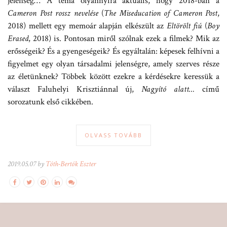
jelenség… A téma olyannyira aktuális, hogy 2018-ban a
Cameron Post rossz nevelése
(
The Miseducation of Cameron Post
,
2018) mellett egy memoár alapján elkészült az
Eltörölt fiú
(
Boy
Erased
, 2018) is. Pontosan miről szólnak ezek a filmek? Mik az
erősségeik? És a gyengeségeik? És egyáltalán: képesek felhívni a
figyelmet egy olyan társadalmi jelenségre, amely szerves része
az életünknek? Többek között ezekre a kérdésekre keressük a
választ Faluhelyi Krisztiánnal új,
Nagyító alatt…
című
sorozatunk első cikkében.
OLVASS TOVÁBB
2019.05.07 by
Tóth-Bertók Eszter