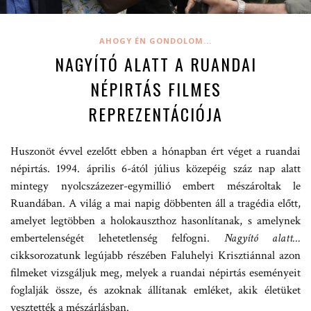
AHOGY ÉN GONDOLOM...
NAGYÍTÓ ALATT A RUANDAI
NÉPIRTÁS FILMES
REPREZENTÁCIÓJA
Huszonöt évvel ezelőtt ebben a hónapban ért véget a ruandai
népirtás. 1994. április 6-ától július közepéig száz nap alatt
mintegy nyolcszázezer-egymillió embert mészároltak le
Ruandában. A világ a mai napig döbbenten áll a tragédia előtt,
amelyet legtöbben a holokauszthoz hasonlítanak, s amelynek
embertelenségét lehetetlenség felfogni.
Nagyító alatt…
cikksorozatunk legújabb részében Faluhelyi Krisztiánnal azon
filmeket vizsgáljuk meg, melyek a ruandai népirtás eseményeit
foglalják össze, és azoknak állítanak emléket, akik életüket
vesztették a mészárlásban.