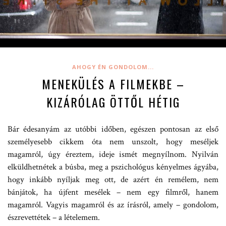
AHOGY ÉN GONDOLOM...
MENEKÜLÉS A FILMEKBE –
KIZÁRÓLAG ÖTTŐL HÉTIG
Bár édesanyám az utóbbi időben, egészen pontosan az első
személyesebb cikkem óta nem unszolt, hogy meséljek
magamról, úgy éreztem, ideje ismét megnyílnom. Nyilván
elküldhetnétek a búsba, meg a pszichológus kényelmes ágyába,
hogy inkább nyíljak meg ott, de azért én remélem, nem
bánjátok, ha újfent mesélek – nem egy filmről, hanem
magamról. Vagyis magamról és az írásról, amely – gondolom,
észrevettétek – a lételemem.