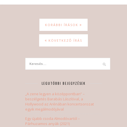
KORÁBBI ÍRÁSOK
KÖVETKEZŐ ÍRÁS
LEGUTÓBBI BEJEGYZÉSEK
„A zene legyen a középpontban” –
beszélgetés Barabás Lászlóval, a
Hollywood az Arénában koncertsorozat
egyik megálmodójával
Egy újabb csoda Almodóvartól –
Párhuzamos anyák (2021)