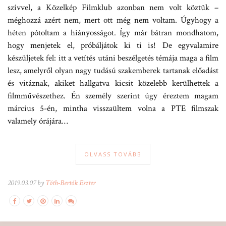
szívvel, a Közelkép Filmklub azonban nem volt köztük –
méghozzá azért nem, mert ott még nem voltam. Úgyhogy a
héten pótoltam a hiányosságot. Így már bátran mondhatom,
hogy menjetek el, próbáljátok ki ti is! De egyvalamire
készüljetek fel: itt a vetítés utáni beszélgetés témája maga a film
lesz, amelyről olyan nagy tudású szakemberek tartanak előadást
és vitáznak, akiket hallgatva kicsit közelebb kerülhettek a
filmművészethez. Én személy szerint úgy éreztem magam
március 5-én, mintha visszaültem volna a PTE filmszak
valamely órájára…
OLVASS TOVÁBB
2019.03.07 by
Tóth-Bertók Eszter