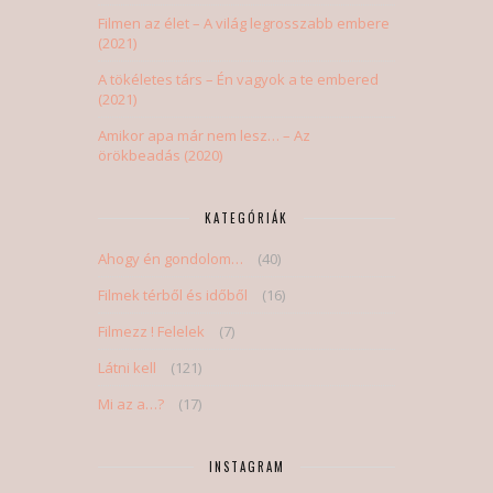
Filmen az élet – A világ legrosszabb embere
(2021)
A tökéletes társ – Én vagyok a te embered
(2021)
Amikor apa már nem lesz… – Az
örökbeadás (2020)
KATEGÓRIÁK
Ahogy én gondolom…
(40)
Filmek térből és időből
(16)
Filmezz ! Felelek
(7)
Látni kell
(121)
Mi az a…?
(17)
INSTAGRAM