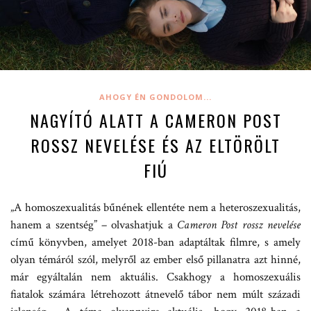
AHOGY ÉN GONDOLOM...
NAGYÍTÓ ALATT A CAMERON POST
ROSSZ NEVELÉSE ÉS AZ ELTÖRÖLT
FIÚ
„A homoszexualitás bűnének ellentéte nem a heteroszexualitás,
hanem a szentség” – olvashatjuk a
Cameron Post rossz nevelése
című könyvben, amelyet 2018-ban adaptáltak filmre, s amely
olyan témáról szól, melyről az ember első pillanatra azt hinné,
már egyáltalán nem aktuális. Csakhogy a homoszexuális
fiatalok számára létrehozott átnevelő tábor nem múlt századi