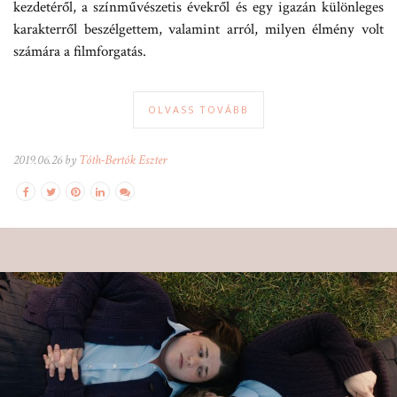
kezdetéről, a színművészetis évekről és egy igazán különleges
karakterről beszélgettem, valamint arról, milyen élmény volt
számára a filmforgatás.
OLVASS TOVÁBB
2019.06.26 by
Tóth-Bertók Eszter