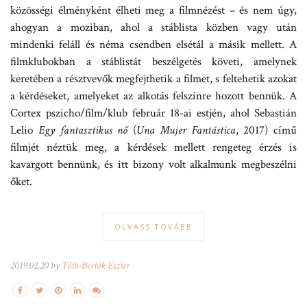
közösségi élményként élheti meg a filmnézést – és nem úgy,
ahogyan a moziban, ahol a stáblista közben vagy után
mindenki feláll és néma csendben elsétál a másik mellett. A
filmklubokban a stáblistát beszélgetés követi, amelynek
keretében a résztvevők megfejthetik a filmet, s feltehetik azokat
a kérdéseket, amelyeket az alkotás felszínre hozott bennük. A
Cortex pszicho/film/klub február 18-ai estjén, ahol Sebastián
Lelio
Egy fantasztikus nő
(
Una Mujer Fantástica
, 2017) című
filmjét néztük meg, a kérdések mellett rengeteg érzés is
kavargott bennünk, és itt bizony volt alkalmunk megbeszélni
őket.
OLVASS TOVÁBB
2019.02.20 by
Tóth-Bertók Eszter