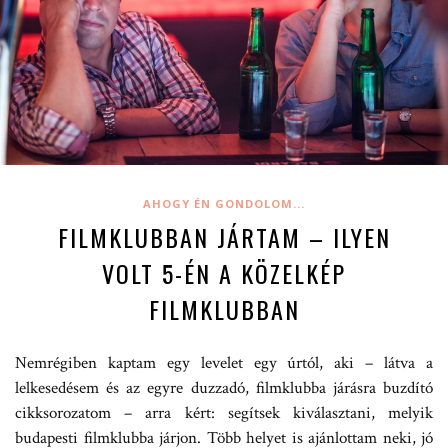
AHOGY ÉN GONDOLOM...
FILMKLUBBAN JÁRTAM – ILYEN
VOLT 5-ÉN A KÖZELKÉP
FILMKLUBBAN
Nemrégiben kaptam egy levelet egy úrtól, aki – látva a
lelkesedésem és az egyre duzzadó, filmklubba járásra buzdító
cikksorozatom – arra kért: segítsek kiválasztani, melyik
budapesti filmklubba járjon. Több helyet is ajánlottam neki, jó