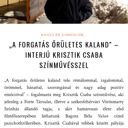
AHOGY ÉN GONDOLOM...
„A FORGATÁS ŐRÜLETES KALAND” –
INTERJÚ KRISZTIK CSABA
SZÍNMŰVÉSSZEL
„A forgatás őrületes kaland tele rémálommal, izgalommal,
örömmel, bánattal, szorongással és nagy adag pozitív
emócióval” – fogalmazta meg Krisztik Csaba színművész, aki
jelenleg a Forte Társulat, illetve a székesfehérvári Vörösmarty
Színház állandó tagja, s akit hamarosan élete első
filmfőszerepében láthatunk Bagota Béla
Valan
című
pszichothrillerében. Krisztik Csabával többek között pályája