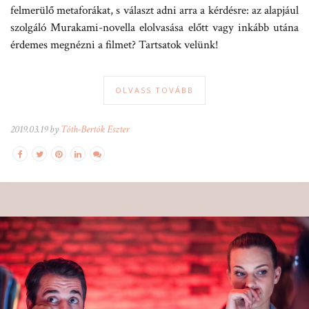
felmerülő metaforákat, s választ adni arra a kérdésre: az alapjául
szolgáló Murakami-novella elolvasása előtt vagy inkább utána
érdemes megnézni a filmet? Tartsatok velünk!
OLVASS TOVÁBB
2019.03.19 by
Tóth-Bertók Eszter