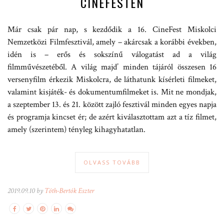
CINEFESTEN
Már csak pár nap, s kezdődik a 16. CineFest Miskolci
Nemzetközi Filmfesztivál, amely – akárcsak a korábbi években,
idén is – erős és sokszínű válogatást ad a világ
filmművészetéből. A világ majd’ minden tájáról összesen 16
versenyfilm érkezik Miskolcra, de láthatunk kísérleti filmeket,
valamint kisjáték- és dokumentumfilmeket is. Mit ne mondjak,
a szeptember 13. és 21. között zajló fesztivál minden egyes napja
és programja kincset ér; de azért kiválasztottam azt a tíz filmet,
amely (szerintem) tényleg kihagyhatatlan.
OLVASS TOVÁBB
2019.09.10 by
Tóth-Bertók Eszter