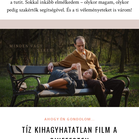
a tutit. Sokkal inkább elmélkedem – olykor magam, olykor
pedig szakértők segítségével. És a ti véleményeteket is várom!
AHOGY ÉN GONDOLOM...
TÍZ KIHAGYHATATLAN FILM A