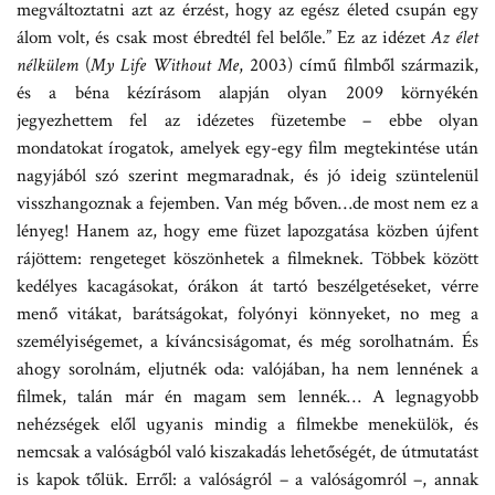
megváltoztatni azt az érzést, hogy az egész életed csupán egy
álom volt, és csak most ébredtél fel belőle.” Ez az idézet
Az élet
nélkülem
(
My Life Without Me
, 2003) című filmből származik,
és a béna kézírásom alapján olyan 2009 környékén
jegyezhettem fel az idézetes füzetembe – ebbe olyan
mondatokat írogatok, amelyek egy-egy film megtekintése után
nagyjából szó szerint megmaradnak, és jó ideig szüntelenül
visszhangoznak a fejemben. Van még bőven…de most nem ez a
lényeg! Hanem az, hogy eme füzet lapozgatása közben újfent
rájöttem: rengeteget köszönhetek a filmeknek. Többek között
kedélyes kacagásokat, órákon át tartó beszélgetéseket, vérre
menő vitákat, barátságokat, folyónyi könnyeket, no meg a
személyiségemet, a kíváncsiságomat, és még sorolhatnám. És
ahogy sorolnám, eljutnék oda: valójában, ha nem lennének a
filmek, talán már én magam sem lennék… A legnagyobb
nehézségek elől ugyanis mindig a filmekbe menekülök, és
nemcsak a valóságból való kiszakadás lehetőségét, de útmutatást
is kapok tőlük. Erről: a valóságról – a valóságomról –, annak