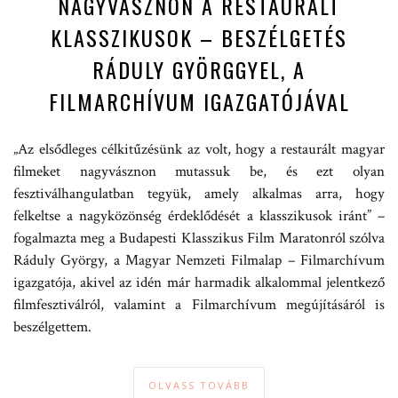
NAGYVÁSZNON A RESTAURÁLT
KLASSZIKUSOK – BESZÉLGETÉS
RÁDULY GYÖRGGYEL, A
FILMARCHÍVUM IGAZGATÓJÁVAL
„Az elsődleges célkitűzésünk az volt, hogy a restaurált magyar
filmeket nagyvásznon mutassuk be, és ezt olyan
fesztiválhangulatban tegyük, amely alkalmas arra, hogy
felkeltse a nagyközönség érdeklődését a klasszikusok iránt” –
fogalmazta meg a Budapesti Klasszikus Film Maratonról szólva
Ráduly György, a Magyar Nemzeti Filmalap – Filmarchívum
igazgatója, akivel az idén már harmadik alkalommal jelentkező
filmfesztiválról, valamint a Filmarchívum megújításáról is
beszélgettem.
OLVASS TOVÁBB