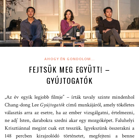
AHOGY ÉN GONDOLOM...
FEJTSÜK MEG EGYÜTT! –
GYÚJTOGATÓK
„Az év egyik legjobb filmje” – írták tavaly szinte mindenhol
Chang-dong Lee
Gyújtogatók
című munkájáról, amely tökéletes
választás arra az esetre, ha az ember vizsgálgatni, értelmezni,
ne adj’ Isten, darabokra szedni akar egy mozgóképet. Faluhelyi
Krisztiánnal megint csak ezt tesszük. Igyekszünk összerakni a
148 percben kirajzolódó történetet, megfejteni a benne