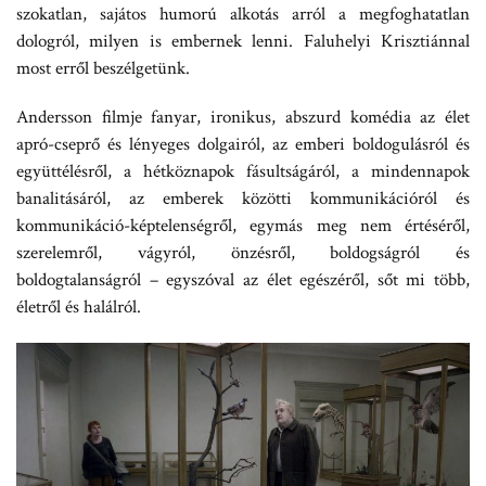
szokatlan, sajátos humorú alkotás arról a megfoghatatlan
dologról, milyen is embernek lenni. Faluhelyi Krisztiánnal
most erről beszélgetünk.
Andersson filmje fanyar, ironikus, abszurd komédia az élet
apró-cseprő és lényeges dolgairól, az emberi boldogulásról és
együttélésről, a hétköznapok fásultságáról, a mindennapok
banalitásáról, az emberek közötti kommunikációról és
kommunikáció-képtelenségről, egymás meg nem értéséről,
szerelemről, vágyról, önzésről, boldogságról és
boldogtalanságról – egyszóval az élet egészéről, sőt mi több,
életről és halálról.