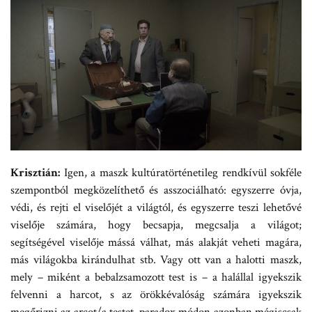
Krisztián:
Igen, a maszk kultúratörténetileg rendkívül sokféle
szempontból megközelíthető és asszociálható: egyszerre óvja,
védi, és rejti el viselőjét a világtól, és egyszerre teszi lehetővé
viselője számára, hogy becsapja, megcsalja a világot;
segítségével viselője mássá válhat, más alakját veheti magára,
más világokba kirándulhat stb. Vagy ott van a halotti maszk,
mely – miként a bebalzsamozott test is – a halállal igyekszik
felvenni a harcot, s az örökkévalóság számára igyekszik