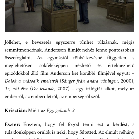
Jóllehet, e bevezetés egyszerre tűnhet túlzásnak, mégis
semmitmondónak, Andersson filmjét nehéz lenne pontosabban
összefoglalni. Az egymástól többé-kevésbé független, s
meglehetősen sokféleképpen nézhető és értelmezhető
epizódokból álló film Anderson két korábbi filmjével együtt –
Dalok a második emeletről
(
Sånger från andra våningen
, 2000),
Te, aki élsz
(
Du levande
, 2007) – egy trilógiát alkot, mely az
emberről, az emberi létről, az emberségről szól.
Krisztián:
Miért az
Egy galamb…
?
Eszter:
Éreztem, hogy fel fogod tenni ezt a kérdést, s
tulajdonképpen örülök is neki, hogy feltetted. Az elmúlt néhány