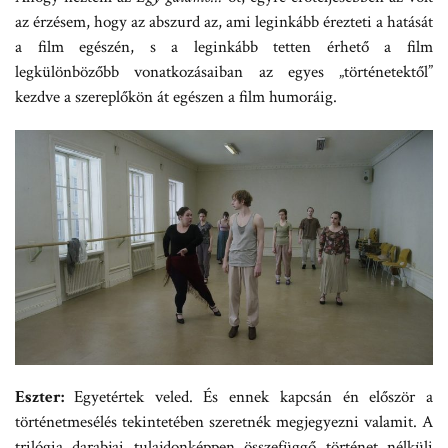
az érzésem, hogy az abszurd az, ami leginkább érezteti a hatását
a film egészén, s a leginkább tetten érhető a film
legkülönbözőbb vonatkozásaiban az egyes „történetektől”
kezdve a szereplőkön át egészen a film humoráig.
Eszter:
Egyetértek veled. És ennek kapcsán én először a
történetmesélés tekintetében szeretnék megjegyezni valamit. A
trilógia darabjai tulajdonképpen összefüggő történet nélküli