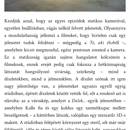
Kezdjük azzal, hogy az egyes epizódok statikus kamerával,
egyetlen beállításban, vágás nélkül felvett jelenetek. Olyannyira
a mozdulatlanság jellemzi a filmeket, hogy hirtelen csak egy
jelenetet tudok felidézni – mégpedig a
Te, aki élsz
ből –,
amelyben kicsit megmozdul, egész pontosan zoomol a kamera.
Ez a statikusság igazán sajátos hangulatot kölcsönöz a
filmeknek, ennek erejét pedig csak fokozza a hétköznapiság
látszatát hangsúlyozó sivárság, szürkeség – mind a
díszletekben, mind a jelmezekben. A díszlet szónak itt igen
nagy jelentősége van, a jeleneteket ugyanis egytől egyig
stúdióban, épített díszletek között vették fel, sőt a rendező azt is
elárulta: az a városkép, amelyet a
Dalok…
egyik jelenetében –
amelyben Kalle fia és egy koldus egy szemétkupac mellett
beszélgetnek – a háttérben látunk, valójában egy miniatűr 3D-s
makett. A stúdióban felépített környezet egy steril, sőt már-már
földöntúli, időn és téren kívüli világ látszatát kelti, ugyanakkor