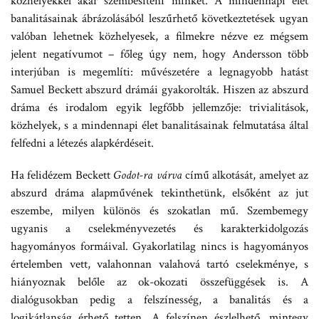
közhelyekkel akar szembesíteni minket. A mindennapi élet
banalitásainak ábrázolásából leszűrhető következtetések ugyan
valóban lehetnek közhelyesek, a filmekre nézve ez mégsem
jelent negatívumot – főleg úgy nem, hogy Andersson több
interjúban is megemlíti: művészetére a legnagyobb hatást
Samuel Beckett abszurd drámái gyakorolták. Hiszen az abszurd
dráma és irodalom egyik legfőbb jellemzője: trivialitások,
közhelyek, s a mindennapi élet banalitásainak felmutatása által
felfedni a létezés alapkérdéseit.
Ha felidézem Beckett
Godot-ra várva
című alkotását, amelyet az
abszurd dráma alapművének tekinthetünk, elsőként az jut
eszembe, milyen különös és szokatlan mű. Szembemegy
ugyanis a cselekményvezetés és karakterkidolgozás
hagyományos formáival. Gyakorlatilag nincs is hagyományos
értelemben vett, valahonnan valahová tartó cselekménye, s
hiányoznak belőle az ok-okozati összefüggések is. A
dialógusokban pedig a felszínesség, a banalitás és a
logikátlanság érhető tetten. A felszínen észlelhető, mintegy