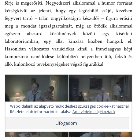
férje is megerősíti. Negyedszeri alkalommal a humor forrását
kétségkívül az jelenti, hogy egy legörbülő szájú, kezében
fegyvert tartó – talán öngyilkosságra készülő? – figura erősíti
meg a mondat igazságtartalmát, míg az ötödik alkalommal
egészen abszurd körülmények között egy kísérleti
laboratóriumban, egy állat kínzása közben hangzik el.
Hasonlóan változatos variációkat kínál a franciaágyas képi
kompozíció ismétlődése különböző helyzetben ülő, fekvő és
álló, különböző tevékenységeket végző figurákkal.
Weboldalunk az alapvető működéshez szükséges cookie-kat használ.
Részletesebb információt itt találsz:
Adatvédelmi tájékoztató