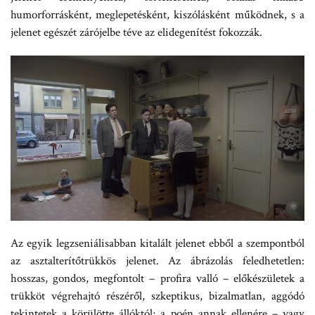
humorforrásként, meglepetésként, kiszólásként működnek, s a
jelenet egészét zárójelbe téve az elidegenítést fokozzák.
Az egyik legzseniálisabban kitalált jelenet ebből a szempontból
az asztalterítőtrükkös jelenet. Az ábrázolás feledhetetlen:
hosszas, gondos, megfontolt – profira valló – előkészületek a
trükköt végrehajtó részéről, szkeptikus, bizalmatlan, aggódó
tekintetek a körülötte állóktól; a poén annak ellenére – vagy