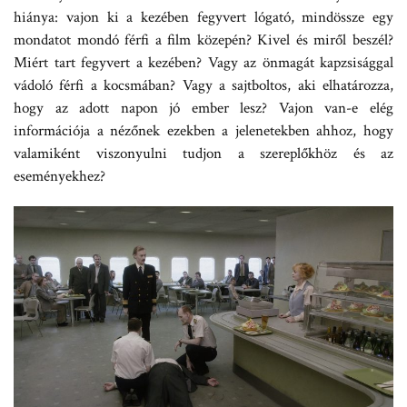
hiánya: vajon ki a kezében fegyvert lógató, mindössze egy
mondatot mondó férfi a film közepén? Kivel és miről beszél?
Miért tart fegyvert a kezében? Vagy az önmagát kapzsisággal
vádoló férfi a kocsmában? Vagy a sajtboltos, aki elhatározza,
hogy az adott napon jó ember lesz? Vajon van-e elég
információja a nézőnek ezekben a jelenetekben ahhoz, hogy
valamiként viszonyulni tudjon a szereplőkhöz és az
eseményekhez?