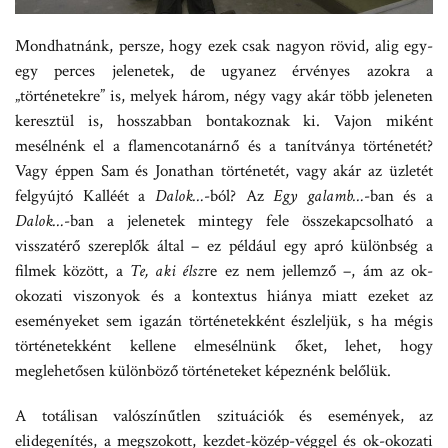
Mondhatnánk, persze, hogy ezek csak nagyon rövid, alig egy-
egy perces jelenetek, de ugyanez érvényes azokra a
„történetekre” is, melyek három, négy vagy akár több jeleneten
keresztül is, hosszabban bontakoznak ki. Vajon miként
mesélnénk el a flamencotanárnő és a tanítványa történetét?
Vagy éppen Sam és Jonathan történetét, vagy akár az üzletét
felgyújtó Kalléét a
Dalok…
-ból? Az
Egy galamb…
-ban és a
Dalok…
-ban a jelenetek mintegy fele összekapcsolható a
visszatérő szereplők által – ez például egy apró különbség a
filmek között, a
Te, aki élsz
re ez nem jellemző –, ám az ok-
okozati viszonyok és a kontextus hiánya miatt ezeket az
eseményeket sem igazán történetekként észleljük, s ha mégis
történetekként kellene elmesélnünk őket, lehet, hogy
meglehetősen különböző történeteket képeznénk belőlük.
A totálisan valószínűtlen szituációk és események, az
elidegenítés, a megszokott, kezdet-közép-véggel és ok-okozati