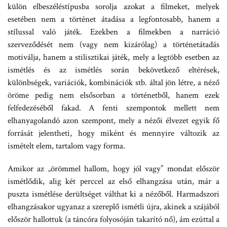
külön elbeszéléstípusba sorolja azokat a filmeket, melyek
esetében nem a történet átadása a legfontosabb, hanem a
stílussal való játék. Ezekben a filmekben a narráció
szerveződését nem (vagy nem kizárólag) a történetátadás
motiválja, hanem a stilisztikai játék, mely a legtöbb esetben az
ismétlés és az ismétlés során bekövetkező eltérések,
különbségek, variációk, kombinációk stb. által jön létre, a néző
öröme pedig nem elsősorban a történetből, hanem ezek
felfedezéséből fakad. A fenti szempontok mellett nem
elhanyagolandó azon szempont, mely a nézői élvezet egyik fő
forrását jelentheti, hogy miként és mennyire változik az
ismételt elem, tartalom vagy forma.
Amikor az „örömmel hallom, hogy jól vagy” mondat először
ismétlődik, alig két perccel az első elhangzása után, már a
puszta ismétlése derültséget válthat ki a nézőből. Harmadszori
elhangzásakor ugyanaz a szereplő ismétli újra, akinek a szájából
először hallottuk (a táncóra folyosóján takarító nő), ám ezúttal a