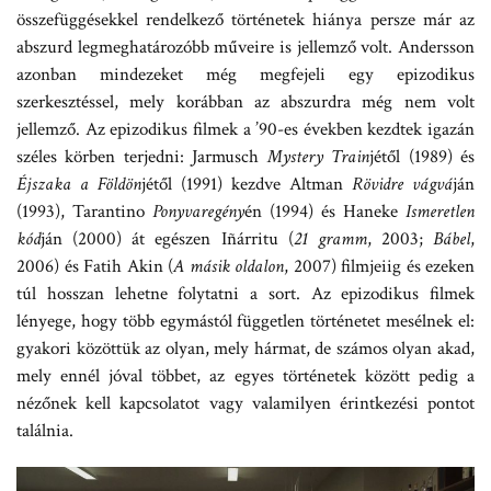
összefüggésekkel rendelkező történetek hiánya persze már az
abszurd legmeghatározóbb műveire is jellemző volt. Andersson
azonban mindezeket még megfejeli egy epizodikus
szerkesztéssel, mely korábban az abszurdra még nem volt
jellemző. Az epizodikus filmek a ’90-es években kezdtek igazán
széles körben terjedni: Jarmusch
Mystery Train
jétől (1989) és
Éjszaka a Földön
jétől (1991) kezdve Altman
Rövidre vágvá
ján
(1993), Tarantino
Ponyvaregény
én (1994) és Haneke
Ismeretlen
kód
ján (2000) át egészen Iñárritu (
21 gramm
, 2003;
Bábel
,
2006) és Fatih Akin (
A másik oldalon
, 2007) filmjeiig és ezeken
túl hosszan lehetne folytatni a sort. Az epizodikus filmek
lényege, hogy több egymástól független történetet mesélnek el:
gyakori közöttük az olyan, mely hármat, de számos olyan akad,
mely ennél jóval többet, az egyes történetek között pedig a
nézőnek kell kapcsolatot vagy valamilyen érintkezési pontot
találnia.