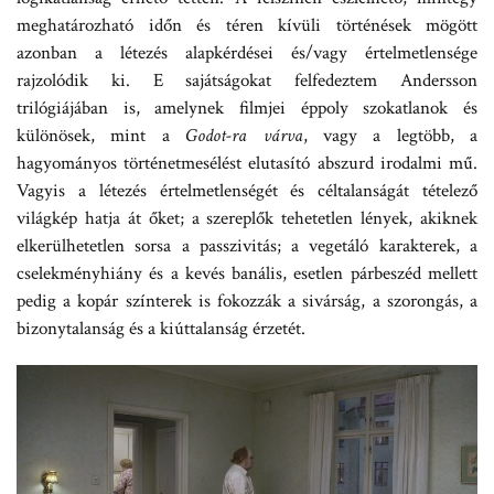
meghatározható időn és téren kívüli történések mögött
azonban a létezés alapkérdései és/vagy értelmetlensége
rajzolódik ki. E sajátságokat felfedeztem Andersson
trilógiájában is, amelynek filmjei éppoly szokatlanok és
különösek, mint a
Godot-ra várva
, vagy a legtöbb, a
hagyományos történetmesélést elutasító abszurd irodalmi mű.
Vagyis a létezés értelmetlenségét és céltalanságát tételező
világkép hatja át őket; a szereplők tehetetlen lények, akiknek
elkerülhetetlen sorsa a passzivitás; a vegetáló karakterek, a
cselekményhiány és a kevés banális, esetlen párbeszéd mellett
pedig a kopár színterek is fokozzák a sivárság, a szorongás, a
bizonytalanság és a kiúttalanság érzetét.