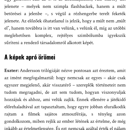
jelenete – melyek nem szimpla flashbackek, hanem a múlt
betörései a jelenbe –, s végül a rézhengerbe terelt feketék
jelenete. Az előzőek óhatatlanul is jelzik, hogy a múlt nem „múlt
el”, hanem továbbra is itt van velünk, s velünk él, míg az utóbbi
meglehetősen komplex, rejtélyes szimbólumba igyekszik
sűríteni a rendező társadalomról alkotott képét.
A képek apró örömei
Eszter:
Andersson trilógiáját nézve pontosan azt éreztem, amit
az imént megfogalmaztál: hogy nemcsak az egyes – akár csak
egyszer megjelenő, akár visszatérő – szereplők történeteit nem
tudom megragadni, de azt sem tudom, hogyan viszonyuljak
hozzájuk és ahhoz, ami velük zajlik. Ennek ellenére a játékidő
előrehaladtával azt tapasztaltam, hogy egyre jobban eluralkodik
rajtam a filmek sajátos atmoszférája, s tényleg azon
gondolkozom, miben rejlik az ember létének az értelme, de még
inkább az értelmetlensége. És ezt nemcsak azáltal érték el nálam