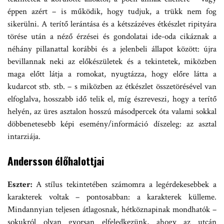
éppen azért – is működik, hogy tudjuk, a trükk nem fog
sikerülni. A terítő lerántása és a kétszázéves étkészlet ripityára
törése után a néző érzései és gondolatai ide-oda cikáznak a
néhány pillanattal korábbi és a jelenbeli állapot között: újra
bevillannak neki az előkészületek és a tekintetek, miközben
maga előtt látja a romokat, nyugtázza, hogy előre látta a
kudarcot stb. stb. – s miközben az étkészlet összetörésével van
elfoglalva, hosszabb idő telik el, míg észreveszi, hogy a terítő
helyén, az üres asztalon hosszú másodpercek óta valami sokkal
döbbenetesebb képi esemény/információ díszeleg: az asztal
intarziája.
Andersson élőhalottjai
Eszter:
A stílus tekintetében számomra a legérdekesebbek a
karakterek voltak – pontosabban: a karakterek külleme.
Mindannyian teljesen átlagosnak, hétköznapinak mondhatók –
sokukról olyan gyorsan elfeledkezünk, ahogy az utcán