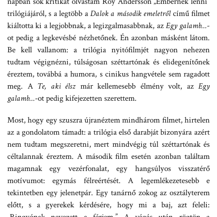
napban sok kritikát olvastam Roy Andersson „Embernek lenni”
trilógiájáról, s a legtöbb a
Dalok a második emeletről
című filmet
kiáltotta ki a legjobbnak, a legizgalmasabbnak, az
Egy galamb…
-
ot pedig a legkevésbé nézhetőnek. Én azonban másként látom.
Be kell vallanom: a trilógia nyitófilmjét nagyon nehezen
tudtam végignézni, túlságosan széttartónak és elidegenítőnek
éreztem, továbbá a humora, s cinikus hangvétele sem ragadott
meg. A
Te, aki élsz
már kellemesebb élmény volt, az
Egy
galamb…
-ot pedig kifejezetten szerettem.
Most, hogy egy szuszra újranéztem mindhárom filmet, hirtelen
az a gondolatom támadt: a trilógia első darabját bizonyára azért
nem tudtam megszeretni, mert mindvégig túl széttartónak és
céltalannak éreztem. A második film esetén azonban találtam
magamnak egy vezérfonalat, egy hangsúlyos visszatérő
motívumot: egymás félreértését. A legemlékezetesebb e
tekintetben egy jelenetpár. Egy tanárnő zokog az osztályterem
előtt, s a gyerekek kérdésére, hogy mi a baj, azt feleli:
„Ringyónak nevezett a férjem.” A vágás után rögtön a