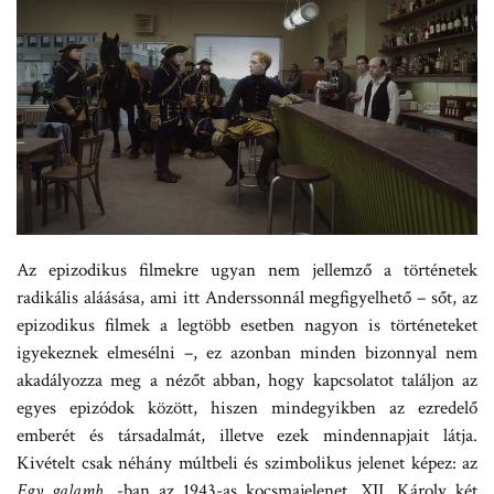
Az epizodikus filmekre ugyan nem jellemző a történetek
radikális aláásása, ami itt Anderssonnál megfigyelhető – sőt, az
epizodikus filmek a legtöbb esetben nagyon is történeteket
igyekeznek elmesélni –, ez azonban minden bizonnyal nem
akadályozza meg a nézőt abban, hogy kapcsolatot találjon az
egyes epizódok között, hiszen mindegyikben az ezredelő
emberét és társadalmát, illetve ezek mindennapjait látja.
Kivételt csak néhány múltbeli és szimbolikus jelenet képez: az
Egy galamb
…-ban az 1943-as kocsmajelenet, XII. Károly két