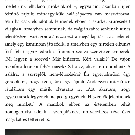
mellettünk elhaladó járókelőkről –, egyvalami azonban igen
feltűnő rajtuk: mindegyikük halálsápadtra van maszkírozva.
Mintha csak élőhalottak lennének ebben a szürke, kiüresedett
világban, amelyben semminek, de még inkább: senkinek nincs
jelentősége. Vastagon aláhúzza ezt a megállapítást az a jelenet,
amely egy kantinban játszódik, s amelyben egy hirtelen elhunyt
férfi felett egyezkednek a finoman szólva szenvtelen emberek:
„Mi legyen a sörével? Már kifizette. Kéri valaki?” De vajon
metafora lenne a fehér maszk? S ha az, akkor mire utalhat? A
halálra, a szereplők nem-létezésére? Én egyértelműen úgy
gondoltam, hogy igen, ám egy újabb Andersson-interjúban
rátaláltam egy másik olvasatra is: „Azt akartam, hogy
egyetemesek legyenek, ne pedig egyének. Hiszen ők jelenítenek
meg minket.” A maszkok ebben az értelemben tehát
homogenitást adnak a szereplőknek, univerzálissá téve őket
magukat és tetteiket is.