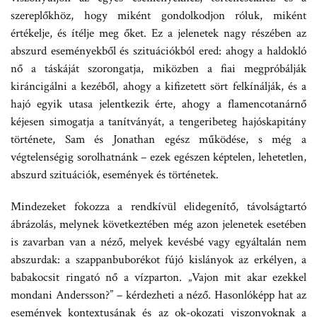
szereplőkhöz, hogy miként gondolkodjon róluk, miként
értékelje, és ítélje meg őket. Ez a jelenetek nagy részében az
abszurd eseményekből és szituációkból ered: ahogy a haldokló
nő a táskáját szorongatja, miközben a fiai megpróbálják
kiráncigálni a kezéből, ahogy a kifizetett sört felkínálják, és a
hajó egyik utasa jelentkezik érte, ahogy a flamencotanárnő
kéjesen simogatja a tanítványát, a tengeribeteg hajóskapitány
története, Sam és Jonathan egész működése, s még a
végtelenségig sorolhatnánk – ezek egészen képtelen, lehetetlen,
abszurd szituációk, események és történetek.
Mindezeket fokozza a rendkívül elidegenítő, távolságtartó
ábrázolás, melynek következtében még azon jelenetek esetében
is zavarban van a néző, melyek kevésbé vagy egyáltalán nem
abszurdak: a szappanbuborékot fújó kislányok az erkélyen, a
babakocsit ringató nő a vízparton. „Vajon mit akar ezekkel
mondani Andersson?” – kérdezheti a néző. Hasonlóképp hat az
események kontextusának és az ok-okozati viszonyoknak a