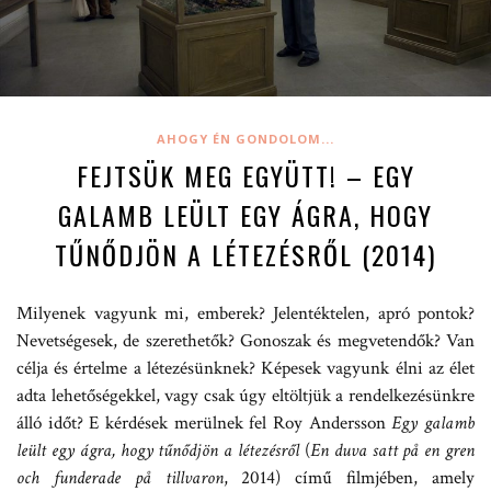
AHOGY ÉN GONDOLOM...
FEJTSÜK MEG EGYÜTT! – EGY
GALAMB LEÜLT EGY ÁGRA, HOGY
TŰNŐDJÖN A LÉTEZÉSRŐL (2014)
Milyenek vagyunk mi, emberek? Jelentéktelen, apró pontok?
Nevetségesek, de szerethetők? Gonoszak és megvetendők? Van
célja és értelme a létezésünknek? Képesek vagyunk élni az élet
adta lehetőségekkel, vagy csak úgy eltöltjük a rendelkezésünkre
álló időt? E kérdések merülnek fel Roy Andersson
Egy galamb
leült egy ágra, hogy tűnődjön a létezésről
(
En duva satt på en gren
och funderade på tillvaron
, 2014) című filmjében, amely