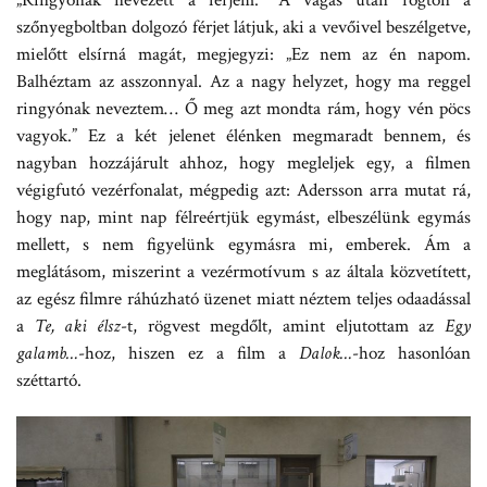
szőnyegboltban dolgozó férjet látjuk, aki a vevőivel beszélgetve,
mielőtt elsírná magát, megjegyzi: „Ez nem az én napom.
Balhéztam az asszonnyal. Az a nagy helyzet, hogy ma reggel
ringyónak neveztem… Ő meg azt mondta rám, hogy vén pöcs
vagyok.” Ez a két jelenet élénken megmaradt bennem, és
nagyban hozzájárult ahhoz, hogy megleljek egy, a filmen
végigfutó vezérfonalat, mégpedig azt: Adersson arra mutat rá,
hogy nap, mint nap félreértjük egymást, elbeszélünk egymás
mellett, s nem figyelünk egymásra mi, emberek. Ám a
meglátásom, miszerint a vezérmotívum s az általa közvetített,
az egész filmre ráhúzható üzenet miatt néztem teljes odaadással
a
Te, aki élsz
-t, rögvest megdőlt, amint eljutottam az
Egy
galamb…
-hoz, hiszen ez a film a
Dalok…
-hoz hasonlóan
széttartó.