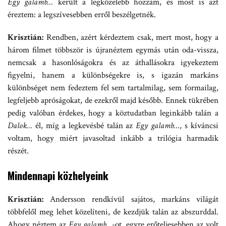
Egy galamb…
került a legközelebb hozzám, és most is azt
éreztem: a legszívesebben erről beszélgetnék.
Krisztián:
Rendben, azért kérdeztem csak, mert most, hogy a
három filmet többször is újranéztem egymás után oda-vissza,
nemcsak a hasonlóságokra és az áthallásokra igyekeztem
figyelni, hanem a különbségekre is, s igazán markáns
különbséget nem fedeztem fel sem tartalmilag, sem formailag,
legfeljebb apróságokat, de ezekről majd később. Ennek tükrében
pedig valóban érdekes, hogy a köztudatban leginkább talán a
Dalok…
él, míg a legkevésbé talán az
Egy galamb…
, s kíváncsi
voltam, hogy miért javasoltad inkább a trilógia harmadik
részét.
Mindennapi közhelyeink
Krisztián:
Andersson rendkívül sajátos, markáns világát
többfelől meg lehet közelíteni, de kezdjük talán az abszurddal.
Ahogy néztem az
Egy galamb…
-ot, egyre erőteljesebben az volt