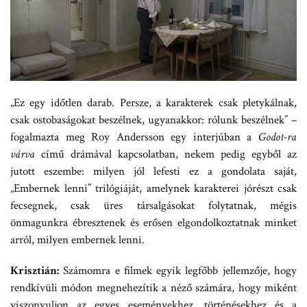
„Ez egy időtlen darab. Persze, a karakterek csak pletykálnak,
csak ostobaságokat beszélnek, ugyanakkor: rólunk beszélnek” –
fogalmazta meg Roy Andersson egy interjúban a
Godot-ra
várva
című drámával kapcsolatban, nekem pedig egyből az
jutott eszembe: milyen jól lefesti ez a gondolata saját,
„Embernek lenni” trilógiáját, amelynek karakterei jórészt csak
fecsegnek, csak üres társalgásokat folytatnak, mégis
önmagunkra ébresztenek és erősen elgondolkoztatnak minket
arról, milyen embernek lenni.
Krisztián:
Számomra e filmek egyik legfőbb jellemzője, hogy
rendkívüli módon megnehezítik a néző számára, hogy miként
viszonyuljon az egyes eseményekhez, történésekhez és a