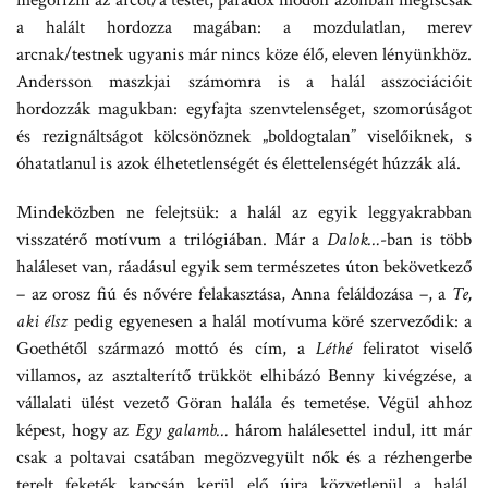
megőrizni az arcot/a testet, paradox módon azonban mégiscsak
a halált hordozza magában: a mozdulatlan, merev
arcnak/testnek ugyanis már nincs köze élő, eleven lényünkhöz.
Andersson maszkjai számomra is a halál asszociációit
hordozzák magukban: egyfajta szenvtelenséget, szomorúságot
és rezignáltságot kölcsönöznek „boldogtalan” viselőiknek, s
óhatatlanul is azok élhetetlenségét és élettelenségét húzzák alá.
Mindeközben ne felejtsük: a halál az egyik leggyakrabban
visszatérő motívum a trilógiában. Már a
Dalok…
-ban is több
haláleset van, ráadásul egyik sem természetes úton bekövetkező
– az orosz fiú és nővére felakasztása, Anna feláldozása –, a
Te,
aki élsz
pedig egyenesen a halál motívuma köré szerveződik: a
Goethétől származó mottó és cím, a
Léthé
feliratot viselő
villamos, az asztalterítő trükköt elhibázó Benny kivégzése, a
vállalati ülést vezető Göran halála és temetése. Végül ahhoz
képest, hogy az
Egy galamb…
három halálesettel indul, itt már
csak a poltavai csatában megözvegyült nők és a rézhengerbe
terelt feketék kapcsán kerül elő újra közvetlenül a halál.