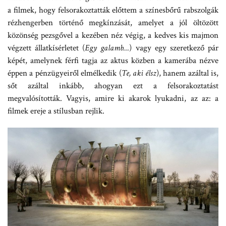
a filmek, hogy felsorakoztatták előttem a színesbőrű rabszolgák
rézhengerben történő megkínzását, amelyet a jól öltözött
közönség pezsgővel a kezében néz végig, a kedves kis majmon
végzett állatkísérletet (
Egy galamb…
) vagy egy szeretkező pár
képét, amelynek férfi tagja az aktus közben a kamerába nézve
éppen a pénzügyeiről elmélkedik (
Te, aki élsz
), hanem azáltal is,
sőt azáltal inkább, ahogyan ezt a felsorakoztatást
megvalósították. Vagyis, amire ki akarok lyukadni, az az: a
filmek ereje a stílusban rejlik.