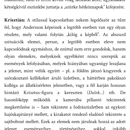
kétségkívül eszünkbe juttatja a „szürke hétköznapok” kifejezést.
Krisztián:
A stílussal kapcsolatban nekem legelőször az tűnt
fel, hogy Andersson képeinek a legtöbb esetben van egy olyan
részlete, mely valami folytán „kilóg a képből”. Az abszurd
szituációk elemei, persze, a legtöbb esetben eleve nem
kapcsolódnak egymáshoz, de ezúttal nem erre gondolok, hanem
olyan elemekre, melyeknek egyébként nincs szerepük az
események lefolyásában, melyek hiányában ugyanúgy lezajlana
a jelenet, mint velük együtt – pl. a földön játszó kisgyerek a
szórakoztató kellékeket áruló üzletben, a háttérben pakolászó
kolléga az állatkísérletes jelenetben, vagy a fél karján hosszan
hintázó Krisztus-figura a kereszten (
Dalok…
) stb. De
hasonlóképp működik a kamerába pillantó tekintetek
megkettőzése is – Sam tekintete a fodrászüzletben az egykori
hajóskapitányé mellett, a kirakatot rendező eladónő tekintete a
sajtboltosé mellett. Ezek az elemek nem járulnak hozzá az adott
jelenet eseményeihez, történéseihez, sokkal inkább