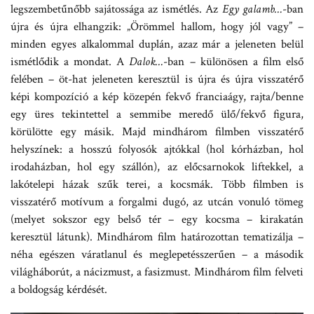
legszembetűnőbb sajátossága az ismétlés. Az
Egy galamb…
-ban
újra és újra elhangzik: „Örömmel hallom, hogy jól vagy” –
minden egyes alkalommal duplán, azaz már a jeleneten belül
ismétlődik a mondat. A
Dalok…
-ban – különösen a film első
felében – öt-hat jeleneten keresztül is újra és újra visszatérő
képi kompozíció a kép közepén fekvő franciaágy, rajta/benne
egy üres tekintettel a semmibe meredő ülő/fekvő figura,
körülötte egy másik. Majd mindhárom filmben visszatérő
helyszínek: a hosszú folyosók ajtókkal (hol kórházban, hol
irodaházban, hol egy szállón), az előcsarnokok liftekkel, a
lakótelepi házak szűk terei, a kocsmák. Több filmben is
visszatérő motívum a forgalmi dugó, az utcán vonuló tömeg
(melyet sokszor egy belső tér – egy kocsma – kirakatán
keresztül látunk). Mindhárom film határozottan tematizálja –
néha egészen váratlanul és meglepetésszerűen – a második
világháborút, a nácizmust, a fasizmust. Mindhárom film felveti
a boldogság kérdését.