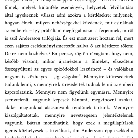
filmek, melyek különféle események, helyzetek felvillantása
által igyekeznek választ adni azokra a kérdésekre: milyenek,
hogyan élnek, milyen nehézségekkel küzdenek, mit csinálnak
az emberek – így próbáltam megfogalmazni a férjemnek, miről
is szól Andersson trilógiája. És ezt most azért hoztam fel, mert
ezen sajátos cselekményismertetőt hallva ő azt kérdezte tőlem:
De ez nem közhelyes? Én persze, rögtön rávágtam, hogy nem,
később viszont, mikor újranéztem a filmeket, elkezdtem
összegyűjteni az egyes epizódokból leszűrhető – és valójában
nagyon is közhelyes – „igazságokat”. Mennyire kiüresedettek
tudunk lenni, s mennyire kiüresedettek tudnak lenni az emberi
kapcsolataink. Mennyire nem figyelünk egymásra. Mennyire
szenvtelenül vagyunk képesek bántani, megkínozni azokat,
akiket magunknál alacsonyabb rendűnek tartunk. Mennyire
kiszolgáltatottak, mennyire nevetségesen jelentéktelenek
vagyunk. Bátran mondhatjuk, hogy ezek a megállapítások
igenis közhelyesek s triviálisak, ám Andersson épp ezekkel a