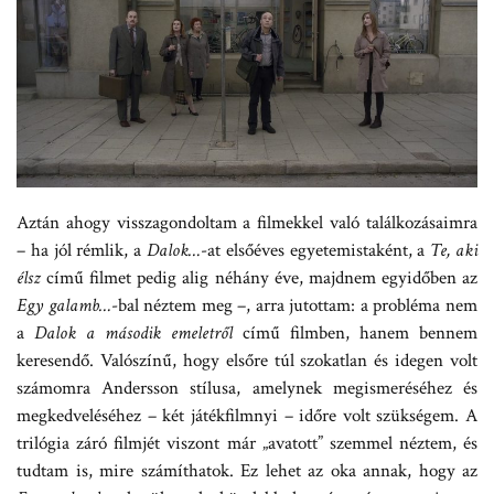
Aztán ahogy visszagondoltam a filmekkel való találkozásaimra
– ha jól rémlik, a
Dalok…
-at elsőéves egyetemistaként, a
Te, aki
élsz
című filmet pedig alig néhány éve, majdnem egyidőben az
Egy galamb…
-bal néztem meg –, arra jutottam: a probléma nem
a
Dalok a második emeletről
című filmben, hanem bennem
keresendő. Valószínű, hogy elsőre túl szokatlan és idegen volt
számomra Andersson stílusa, amelynek megismeréséhez és
megkedveléséhez – két játékfilmnyi – időre volt szükségem. A
trilógia záró filmjét viszont már „avatott” szemmel néztem, és
tudtam is, mire számíthatok. Ez lehet az oka annak, hogy az