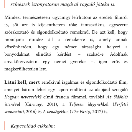
színészek iszonyatosan magával ragadó játéka is.
Mindezt természetesen ugyanígy leírhatom az eredeti filmről
is, sőt azt is kijelenthetem róla: fantasztikus, egyszerre
szórakoztató és elgondolkodtató remekmű. De azt kell, hogy
mondjam: mindez áll a remake-re is, amely annak
köszönhetően, hogy egy német társaságba helyezi a
bonyodalmat elindító kérdést – szabad-e Adolfnak
anyakönyveztetni egy német gyereket –, igen erős és
megkerülhetetlen lett.
Látni kell, mert
rendkívül izgalmas és elgondolkodtató film,
amelyet bátran lehet egy lapon említeni az alapjául szolgáló
Hogyan nevezzelek?
című francia filmmel, továbbá
Az öldöklés
istené
vel (
Carnage
, 2011), a
Teljesen idegenek
kel (
Perfetti
sconosciuti
, 2016) és
A vendégek
kel (
The Party
, 2017) is.
Kapcsolódó cikkeim: