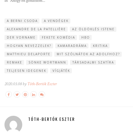
In "Ahogy én gondolom..."
A BERNI CSODA
A VENDÉGEK
ALEXANDRE DE LA PATELLIÈRE
AZ ÖLDÖKLÉS ISTENE
DER VORNAME
FEKETE KOMÉDIA
HBO
HOGYAN NEVEZZELEK?
KAMARADRÁMA
KRITIKA
MATTHIEU DELAPORTE
MIT SZÓLNÁTOK AZ ADOLFHOZ?
REMAKE
SÖNKE WORTMANN
TÁRSADALMI SZATÍRA
TELJESEN IDEGENEK
VÍGJÁTÉK
2020.03.08 by
Tóth-Bertók Eszter
TÓTH-BERTÓK ESZTER