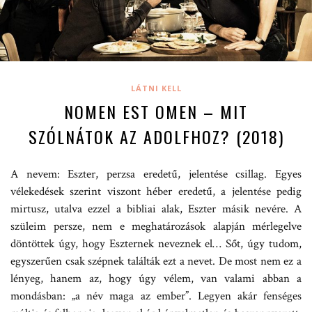
LÁTNI KELL
NOMEN EST OMEN – MIT
SZÓLNÁTOK AZ ADOLFHOZ? (2018)
A nevem: Eszter, perzsa eredetű, jelentése csillag. Egyes
vélekedések szerint viszont héber eredetű, a jelentése pedig
mirtusz, utalva ezzel a bibliai alak, Eszter másik nevére. A
szüleim persze, nem e meghatározások alapján mérlegelve
döntöttek úgy, hogy Eszternek neveznek el… Sőt, úgy tudom,
egyszerűen csak szépnek találták ezt a nevet. De most nem ez a
lényeg, hanem az, hogy úgy vélem, van valami abban a
mondásban: „a név maga az ember”. Legyen akár fenséges