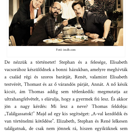
Fotó: imdb.com
De nézzük a történetet! Stephan és a felesége, Elisabeth
vacsorához készülődnek a bonni házukban, amelyre meghívták
a család régi és szoros barátját, Renét, valamint Elisabeth
testvérét, Thomast és az ő várandós párját, Annát. A nő késik
kicsit, ám Thomas addig sem tétlenkedik: megmutatja az
ultrahangfelvételt, s elárulja, hogy a gyermek fiú lesz. És akkor
jön a nagy kérdés: Mi lesz a neve? Thomas feldobja:
„Találgassatok!” Majd ad egy kis segítséget: „A-val kezdődik és
van történelmi kötődése”. Elizabeth, Stephan és René lelkesen
találgatnak, de csak nem jönnek rá, hiszen egyiküknek sem