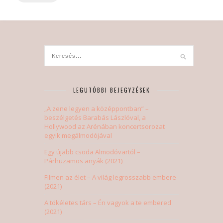
LEGUTÓBBI BEJEGYZÉSEK
„A zene legyen a középpontban” –
beszélgetés Barabás Lászlóval, a
Hollywood az Arénában koncertsorozat
egyik megálmodójával
Egy újabb csoda Almodóvartól –
Párhuzamos anyák (2021)
Filmen az élet – A világ legrosszabb embere
(2021)
A tökéletes társ – Én vagyok a te embered
(2021)