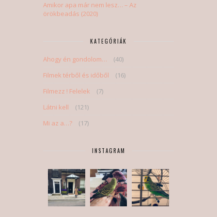
Amikor apa már nem lesz… – Az
örökbeadás (2020)
KATEGÓRIÁK
Ahogy én gondolom…
(40)
Filmek térből és időből
(16)
Filmezz ! Felelek
(7)
Látni kell
(121)
Mi az a…?
(17)
INSTAGRAM