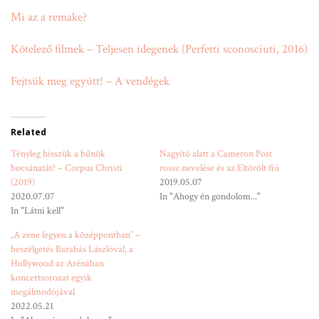
Mi az a remake?
Kötelező filmek – Teljesen idegenek (Perfetti sconosciuti, 2016)
Fejtsük meg együtt! – A vendégek
Related
Tényleg hisszük a bűnök
Nagyító alatt a Cameron Post
bocsánatát? – Corpus Christi
rossz nevelése és az Eltörölt fiú
(2019)
2019.05.07
2020.07.07
In "Ahogy én gondolom..."
In "Látni kell"
„A zene legyen a középpontban” –
beszélgetés Barabás Lászlóval, a
Hollywood az Arénában
koncertsorozat egyik
megálmodójával
2022.05.21