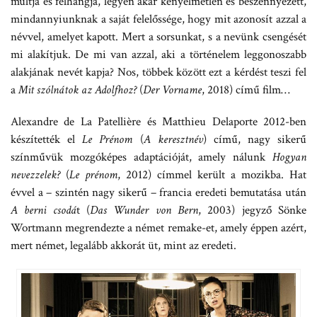
múltja és felhangja, legyen akár kényelmetlen és beszennyezett,
mindannyiunknak a saját felelőssége, hogy mit azonosít azzal a
névvel, amelyet kapott. Mert a sorsunkat, s a nevünk csengését
mi alakítjuk. De mi van azzal, aki a történelem leggonoszabb
alakjának nevét kapja? Nos, többek között ezt a kérdést teszi fel
a
Mit szólnátok az Adolfhoz?
(
Der Vorname
, 2018) című film…
Alexandre de La Patellière és Matthieu Delaporte 2012-ben
készítették el
Le Prénom
(
A keresztnév
) című, nagy sikerű
színművük mozgóképes adaptációját, amely nálunk
Hogyan
nevezzelek?
(
Le prénom
, 2012) címmel került a mozikba. Hat
évvel a – szintén nagy sikerű – francia eredeti bemutatása után
A berni csodá
t (
Das Wunder von Bern
, 2003) jegyző Sönke
Wortmann megrendezte a német remake-et, amely éppen azért,
mert német, legalább akkorát üt, mint az eredeti.