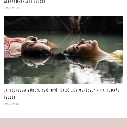
ALEXANDERPLATZ (2020)
2021.06.24
„A SZERELEM ZŰRÖS, SZÖRNYŰ, ÖNZŐ …ÉS MERÉSZ.” – HA TUDNÁD
(2020)
2020.06.02