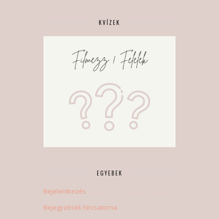
KVÍZEK
EGYEBEK
Bejelentkezés
Bejegyzések hírcsatorna