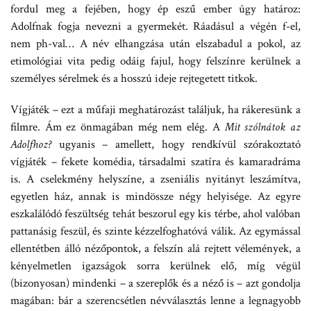
fordul meg a fejében, hogy ép eszű ember úgy határoz:
Adolfnak fogja nevezni a gyermekét. Ráadásul a végén f-el,
nem ph-val… A név elhangzása után elszabadul a pokol, az
etimológiai vita pedig odáig fajul, hogy felszínre kerülnek a
személyes sérelmek és a hosszú ideje rejtegetett titkok.
Vígjáték – ezt a műfaji meghatározást találjuk, ha rákeresünk a
filmre. Ám ez önmagában még nem elég. A
Mit szólnátok az
Adolfhoz?
ugyanis – amellett, hogy rendkívül szórakoztató
vígjáték – fekete komédia, társadalmi szatíra és kamaradráma
is. A cselekmény helyszíne, a zseniális nyitányt leszámítva,
egyetlen ház, annak is mindössze négy helyisége. Az egyre
eszkalálódó feszültség tehát beszorul egy kis térbe, ahol valóban
pattanásig feszül, és szinte kézzelfoghatóvá válik. Az egymással
ellentétben álló nézőpontok, a felszín alá rejtett vélemények, a
kényelmetlen igazságok sorra kerülnek elő, míg végül
(bizonyosan) mindenki – a szereplők és a néző is – azt gondolja
magában: bár a szerencsétlen névválasztás lenne a legnagyobb