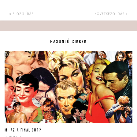
ELŐZŐ ÍRÁS
KÖVETKEZŐ ÍRÁS
HASONLÓ CIKKEK
MI AZ A FINAL CUT?
2019.02.07