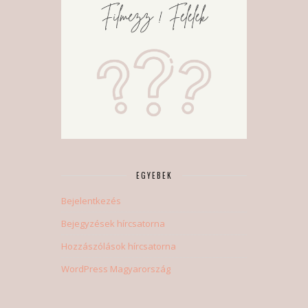
EGYEBEK
Bejelentkezés
Bejegyzések hírcsatorna
Hozzászólások hírcsatorna
WordPress Magyarország