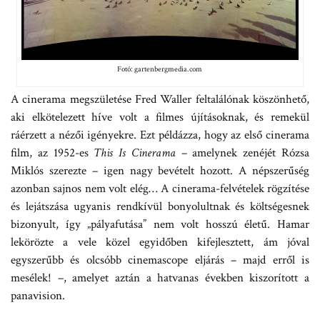
Fotó: gartenbergmedia.com
A cinerama megszületése Fred Waller feltalálónak köszönhető,
aki elkötelezett híve volt a filmes újításoknak, és remekül
ráérzett a nézői igényekre. Ezt példázza, hogy az első cinerama
film, az 1952-es
This Is Cinerama
– amelynek zenéjét Rózsa
Miklós szerezte – igen nagy bevételt hozott. A népszerűség
azonban sajnos nem volt elég… A cinerama-felvételek rögzítése
és lejátszása ugyanis rendkívül bonyolultnak és költségesnek
bizonyult, így „pályafutása” nem volt hosszú életű. Hamar
lekörözte a vele közel egyidőben kifejlesztett, ám jóval
egyszerűbb és olcsóbb cinemascope eljárás – majd erről is
mesélek! –, amelyet aztán a hatvanas években kiszorított a
panavision.