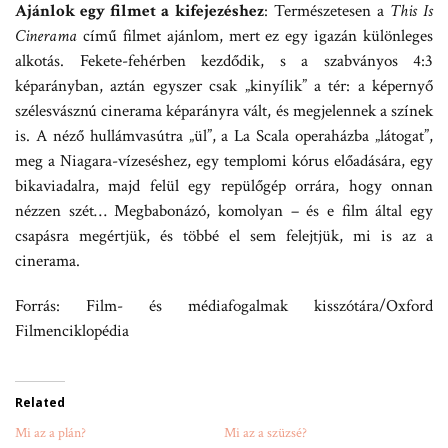
Ajánlok egy filmet a kifejezéshez
: Természetesen a
This Is
Cinerama
című filmet ajánlom, mert ez egy igazán különleges
alkotás. Fekete-fehérben kezdődik, s a szabványos 4:3
képarányban, aztán egyszer csak „kinyílik” a tér: a képernyő
szélesvásznú cinerama képarányra vált, és megjelennek a színek
is. A néző hullámvasútra „ül”, a La Scala operaházba „látogat”,
meg a Niagara-vízeséshez, egy templomi kórus előadására, egy
bikaviadalra, majd felül egy repülőgép orrára, hogy onnan
nézzen szét… Megbabonázó, komolyan – és e film által egy
csapásra megértjük, és többé el sem felejtjük, mi is az a
cinerama.
Forrás: Film- és médiafogalmak kisszótára/Oxford
Filmenciklopédia
Related
Mi az a plán?
Mi az a szüzsé?