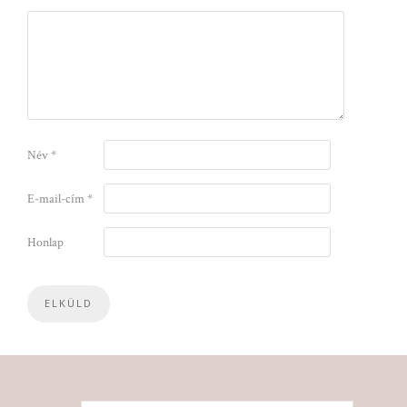
Név
*
E-mail-cím
*
Honlap