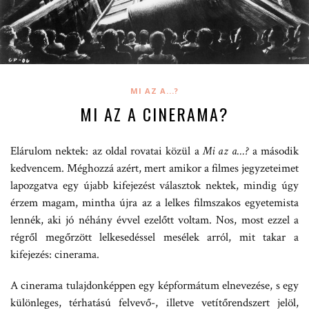
MI AZ A...?
MI AZ A CINERAMA?
Elárulom nektek: az oldal rovatai közül a
Mi az a…?
a második
kedvencem. Méghozzá azért, mert amikor a filmes jegyzeteimet
lapozgatva egy újabb kifejezést választok nektek, mindig úgy
érzem magam, mintha újra az a lelkes filmszakos egyetemista
lennék, aki jó néhány évvel ezelőtt voltam. Nos, most ezzel a
régről megőrzött lelkesedéssel mesélek arról, mit takar a
kifejezés: cinerama.
A cinerama tulajdonképpen egy képformátum elnevezése, s egy
különleges, térhatású felvevő-, illetve vetítőrendszert jelöl,