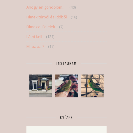
Ahogy én gondolom…
(40)
Filmek térből és időből
(16)
Filmezz ! Felelek
(7)
Látni kell
(121)
Mi az a…?
(17)
INSTAGRAM
KVÍZEK