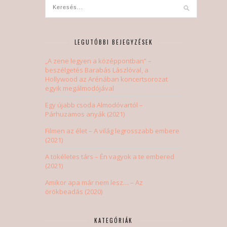
LEGUTÓBBI BEJEGYZÉSEK
„A zene legyen a középpontban” –
beszélgetés Barabás Lászlóval, a
Hollywood az Arénában koncertsorozat
egyik megálmodójával
Egy újabb csoda Almodóvartól –
Párhuzamos anyák (2021)
Filmen az élet – A világ legrosszabb embere
(2021)
A tökéletes társ – Én vagyok a te embered
(2021)
Amikor apa már nem lesz… – Az
örökbeadás (2020)
KATEGÓRIÁK