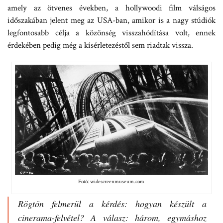
amely az ötvenes években, a hollywoodi film válságos
időszakában jelent meg az USA-ban, amikor is a nagy stúdiók
legfontosabb célja a közönség visszahódítása volt, ennek
érdekében pedig még a kísérletezéstől sem riadtak vissza.
Fotó: widescreenmuseum.com
Rögtön felmerül a kérdés: hogyan készült a
cinerama-felvétel? A válasz: három, egymáshoz