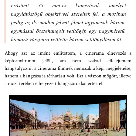
erősített 35 mm-es kamerával, amelyet
nagylátószögű objektívvel szereltek fel, a moziban
pedig az ily módon felvett filmet ugyancsak három,
egymással összehangolt vetítőgép egy nagyméretű,
homorú vászonra vetítette három vetítőnyíláson át.
Ahogy azt az imént említettem, a cinerama elnevezés a
képformátumot jelöli, ám nem szabad elfelejtenem
hangsúlyozni: a cinerama filmnek nemcsak a képi megjelenése,
hanem a hangzása is térhatású volt. Ezt a vászon mögött, illetve
a mozi terében elhelyezett hangszórókkal érték el.