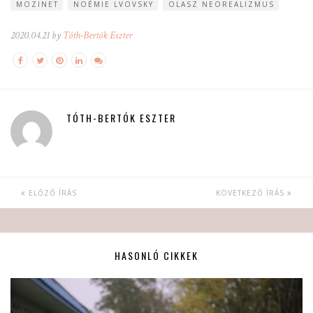
MOZINET
NOÉMIE LVOVSKY
OLASZ NEOREALIZMUS
2020.04.21 by
Tóth-Bertók Eszter
TÓTH-BERTÓK ESZTER
ELŐZŐ ÍRÁS
KÖVETKEZŐ ÍRÁS
HASONLÓ CIKKEK