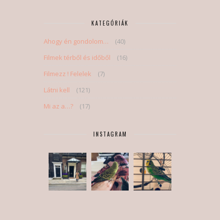
KATEGÓRIÁK
Ahogy én gondolom…
(40)
Filmek térből és időből
(16)
Filmezz ! Felelek
(7)
Látni kell
(121)
Mi az a…?
(17)
INSTAGRAM