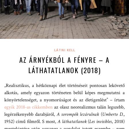
LÁTNI KELL
AZ ÁRNYÉKBÓL A FÉNYRE – A
LÁTHATATLANOK (2018)
„Realisztikus, a hétköznapi élet történéseit pontosan lekövető
alkotás, amely egyazon történeten belül képes megmutatni a
könyörtelenséget, a nyomorúságot és az életigenlést” – írtam
egyik 2018-as cikkemben
az olasz neorealizmus talán legszebb,
legérzékenyebb darabjáról,
A sorompók lezárulnak
(
Umberto D.
,
1952) című filmről. S most,
A láthatatlanok
(
Les invisibles
, 2018)
megtekintése után ugyanez a gondolat jutott eszembe – nem