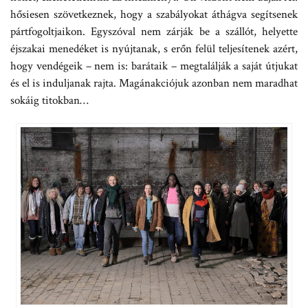
hősiesen szövetkeznek, hogy a szabályokat áthágva segítsenek
pártfogoltjaikon. Egyszóval nem zárják be a szállót, helyette
éjszakai menedéket is nyújtanak, s erőn felül teljesítenek azért,
hogy vendégeik – nem is: barátaik – megtalálják a saját útjukat
és el is induljanak rajta. Magánakciójuk azonban nem maradhat
sokáig titokban…