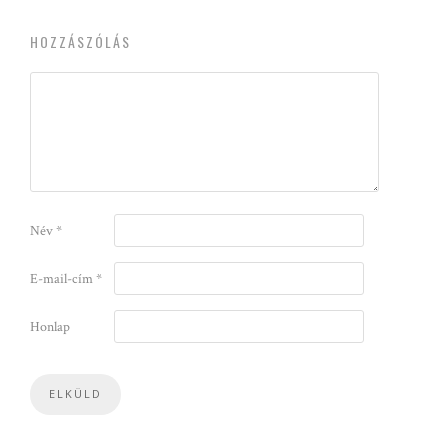
HOZZÁSZÓLÁS
Név
*
E-mail-cím
*
Honlap