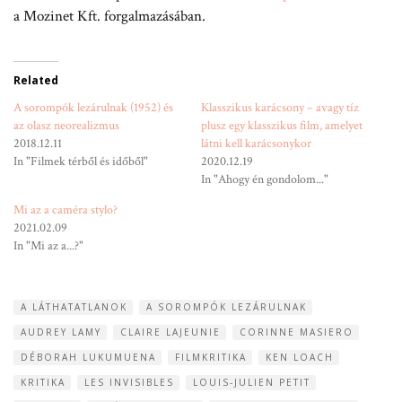
a Mozinet Kft. forgalmazásában.
Related
A sorompók lezárulnak (1952) és
Klasszikus karácsony – avagy tíz
az olasz neorealizmus
plusz egy klasszikus film, amelyet
2018.12.11
látni kell karácsonykor
In "Filmek térből és időből"
2020.12.19
In "Ahogy én gondolom..."
Mi az a caméra stylo?
2021.02.09
In "Mi az a...?"
A LÁTHATATLANOK
A SOROMPÓK LEZÁRULNAK
AUDREY LAMY
CLAIRE LAJEUNIE
CORINNE MASIERO
DÉBORAH LUKUMUENA
FILMKRITIKA
KEN LOACH
KRITIKA
LES INVISIBLES
LOUIS-JULIEN PETIT