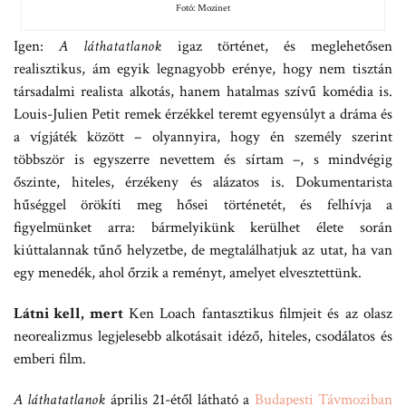
Fotó: Mozinet
Igen:
A láthatatlanok
igaz történet, és meglehetősen
realisztikus, ám egyik legnagyobb erénye, hogy nem tisztán
társadalmi realista alkotás, hanem hatalmas szívű komédia is.
Louis-Julien Petit remek érzékkel teremt egyensúlyt a dráma és
a vígjáték között – olyannyira, hogy én személy szerint
többször is egyszerre nevettem és sírtam –, s mindvégig
őszinte, hiteles, érzékeny és alázatos is. Dokumentarista
hűséggel örökíti meg hősei történetét, és felhívja a
figyelmünket arra: bármelyikünk kerülhet élete során
kiúttalannak tűnő helyzetbe, de megtalálhatjuk az utat, ha van
egy menedék, ahol őrzik a reményt, amelyet elvesztettünk.
Látni kell, mert
Ken Loach fantasztikus filmjeit és az olasz
neorealizmus legjelesebb alkotásait idéző, hiteles, csodálatos és
emberi film.
A láthatatlanok
április 21-étől látható a
Budapesti Távmoziban