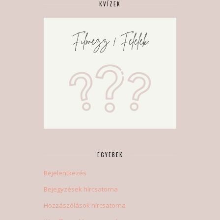
KVÍZEK
EGYEBEK
Bejelentkezés
Bejegyzések hírcsatorna
Hozzászólások hírcsatorna