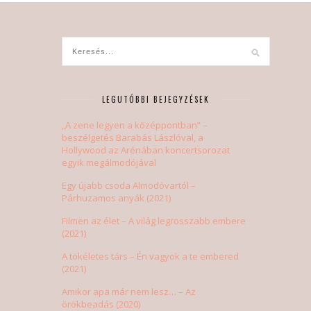
LEGUTÓBBI BEJEGYZÉSEK
„A zene legyen a középpontban” –
beszélgetés Barabás Lászlóval, a
Hollywood az Arénában koncertsorozat
egyik megálmodójával
Egy újabb csoda Almodóvartól –
Párhuzamos anyák (2021)
Filmen az élet – A világ legrosszabb embere
(2021)
A tökéletes társ – Én vagyok a te embered
(2021)
Amikor apa már nem lesz… – Az
örökbeadás (2020)