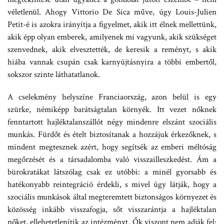
véletlenül. Ahogy Vittorio De Sica műve, úgy Louis-Julien
Petit-é is azokra irányítja a figyelmet, akik itt élnek mellettünk,
akik épp olyan emberek, amilyenek mi vagyunk, akik szükséget
szenvednek, akik elvesztették, de keresik a reményt, s akik
hiába vannak csupán csak karnyújtásnyira a többi embertől,
sokszor szinte láthatatlanok.
A cselekmény helyszíne Franciaország, azon belül is egy
szürke, némiképp barátságtalan környék. Itt vezet nőknek
fenntartott hajléktalanszállót négy mindenre elszánt szociális
munkás. Fürdőt és ételt biztosítanak a hozzájuk érkezőknek, s
mindent megtesznek azért, hogy segítsék az emberi méltóság
megőrzését és a társadalomba való visszailleszkedést. Ám a
bürokratákat látszólag csak ez utóbbi: a minél gyorsabb és
hatékonyabb reintegráció érdekli, s mivel úgy látják, hogy a
szociális munkások által megteremtett biztonságos környezet és
közösség inkább visszafogja, sőt visszarántja a hajléktalan
nőket, ellehetetlenítik az intézményt. Ők viszont nem adják fel: