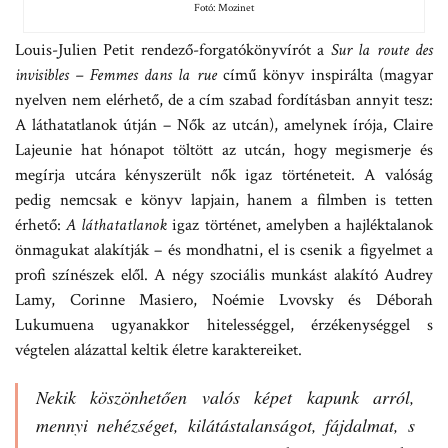
Fotó: Mozinet
Louis-Julien Petit rendező-forgatókönyvírót a
Sur la route des
invisibles – Femmes dans la rue
című könyv inspirálta (magyar
nyelven nem elérhető, de a cím szabad fordításban annyit tesz:
A láthatatlanok útján – Nők az utcán), amelynek írója, Claire
Lajeunie hat hónapot töltött az utcán, hogy megismerje és
megírja utcára kényszerült nők igaz történeteit. A valóság
pedig nemcsak e könyv lapjain, hanem a filmben is tetten
érhető:
A láthatatlanok
igaz történet, amelyben a hajléktalanok
önmagukat alakítják – és mondhatni, el is csenik a figyelmet a
profi színészek elől. A négy szociális munkást alakító Audrey
Lamy, Corinne Masiero, Noémie Lvovsky és Déborah
Lukumuena ugyanakkor hitelességgel, érzékenységgel s
végtelen alázattal keltik életre karaktereiket.
Nekik köszönhetően valós képet kapunk arról,
mennyi nehézséget, kilátástalanságot, fájdalmat, s