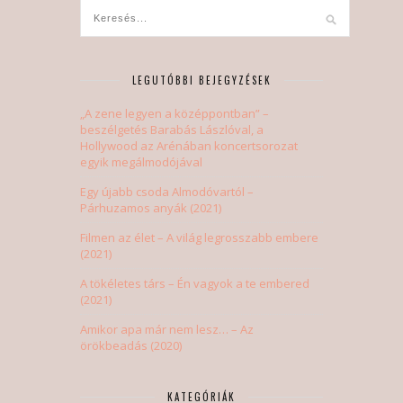
LEGUTÓBBI BEJEGYZÉSEK
„A zene legyen a középpontban” –
beszélgetés Barabás Lászlóval, a
Hollywood az Arénában koncertsorozat
egyik megálmodójával
Egy újabb csoda Almodóvartól –
Párhuzamos anyák (2021)
Filmen az élet – A világ legrosszabb embere
(2021)
A tökéletes társ – Én vagyok a te embered
(2021)
Amikor apa már nem lesz… – Az
örökbeadás (2020)
KATEGÓRIÁK