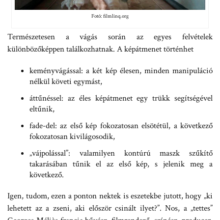
Fotó: filmlinq.org
Természetesen a vágás során az egyes felvételek
különbözőképpen találkozhatnak. A képátmenet történhet
keményvágással: a két kép élesen, minden manipuláció
nélkül követi egymást,
áttűnéssel: az éles képátmenet egy trükk segítségével
eltűnik,
fade-del: az első kép fokozatosan elsötétül, a következő
fokozatosan kivilágosodik,
„vájpolással”: valamilyen kontúrú maszk szűkítő
takarásában tűnik el az első kép, s jelenik meg a
következő.
Igen, tudom, ezen a ponton nektek is eszetekbe jutott, hogy „ki
lehetett az a zseni, aki először csinált ilyet?”. Nos, a „tettes”