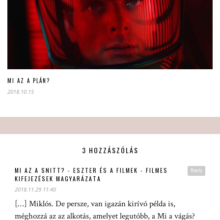
MI AZ A PLÁN?
2018.10.15
3 HOZZÁSZÓLÁS
MI AZ A SNITT? - ESZTER ÉS A FILMEK - FILMES
Reply
KIFEJEZÉSEK MAGYARÁZATA
2018.11.29 11:40
[…] Miklós. De persze, van igazán kirívó példa is,
méghozzá az az alkotás, amelyet legutóbb, a Mi a vágás?