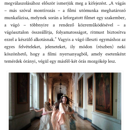
megválaszolásához először ismerjük meg a kifejezést. „A vágás
– más szóval montírozás – a filmi utómunka meghatározó
munkafázisa, melynek során a leforgatott filmet egy szakember,
a vágó – többnyire a rendező közreműködésével – a
vágóasztalon összeállítja, folyamatosságot, ritmust biztosítva
ezzel a készülő alkotásnak.” Vagyis a vágó illeszti egymáshoz az
egyes felvételeket, jeleneteket, ily módon (részben) neki
köszönhető, hogy a filmi nyersanyagból, amely esetenként
temérdek órányi, végül egy másfél-két órás mozgókép lesz.