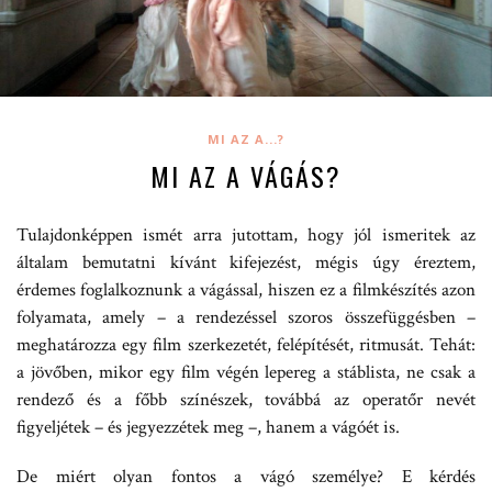
MI AZ A...?
MI AZ A VÁGÁS?
Tulajdonképpen ismét arra jutottam, hogy jól ismeritek az
általam bemutatni kívánt kifejezést, mégis úgy éreztem,
érdemes foglalkoznunk a vágással, hiszen ez a filmkészítés azon
folyamata, amely – a rendezéssel szoros összefüggésben –
meghatározza egy film szerkezetét, felépítését, ritmusát. Tehát:
a jövőben, mikor egy film végén lepereg a stáblista, ne csak a
rendező és a főbb színészek, továbbá az operatőr nevét
figyeljétek – és jegyezzétek meg –, hanem a vágóét is.
De miért olyan fontos a vágó személye? E kérdés