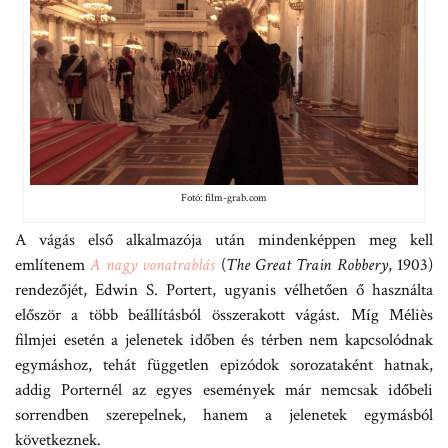
Fotó: film-grab.com
A vágás első alkalmazója után mindenképpen meg kell
említenem
A nagy vonatrablás
(
The Great Train Robbery
, 1903)
rendezőjét, Edwin S. Portert, ugyanis vélhetően ő használta
először a több beállításból összerakott vágást. Míg Méliès
filmjei esetén a jelenetek időben és térben nem kapcsolódnak
egymáshoz, tehát független epizódok sorozataként hatnak,
addig Porternél az egyes események már nemcsak időbeli
sorrendben szerepelnek, hanem a jelenetek egymásból
következnek.