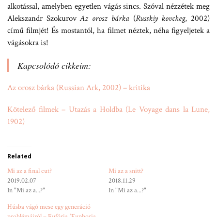
alkotással, amelyben egyetlen vágás sincs. Szóval nézzétek meg
Alekszandr Szokurov
Az orosz bárka
(
Russkiy kovcheg
, 2002)
című filmjét! És mostantól, ha filmet néztek, néha figyeljetek a
vágásokra is!
Kapcsolódó cikkeim:
Az orosz bárka (Russian Ark, 2002) – kritika
Kötelező filmek – Utazás a Holdba (Le Voyage dans la Lune,
1902)
Related
Mi az a final cut?
Mi az a snitt?
2019.02.07
2018.11.29
In "Mi az a...?"
In "Mi az a...?"
Húsba vágó mese egy generáció
problémáiról – Eufória (Euphoria,