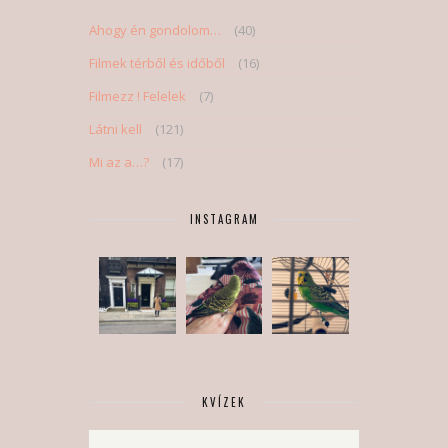
Ahogy én gondolom…
(40)
Filmek térből és időből
(16)
Filmezz ! Felelek
(7)
Látni kell
(121)
Mi az a…?
(17)
INSTAGRAM
KVÍZEK