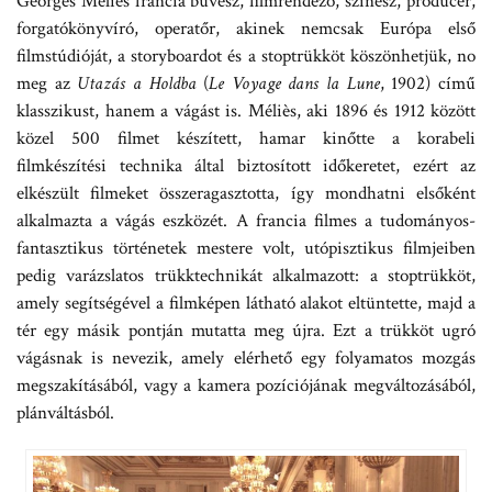
Georges Méliès francia bűvész, filmrendező, színész, producer,
forgatókönyvíró, operatőr, akinek nemcsak Európa első
filmstúdióját, a storyboardot és a stoptrükköt köszönhetjük, no
meg az
Utazás a Holdba
(
Le Voyage dans la Lune
, 1902) című
klasszikust, hanem a vágást is. Méliès, aki 1896 és 1912 között
közel 500 filmet készített, hamar kinőtte a korabeli
filmkészítési technika által biztosított időkeretet, ezért az
elkészült filmeket összeragasztotta, így mondhatni elsőként
alkalmazta a vágás eszközét. A francia filmes a tudományos-
fantasztikus történetek mestere volt, utópisztikus filmjeiben
pedig varázslatos trükktechnikát alkalmazott: a stoptrükköt,
amely segítségével a filmképen látható alakot eltüntette, majd a
tér egy másik pontján mutatta meg újra. Ezt a trükköt ugró
vágásnak is nevezik, amely elérhető egy folyamatos mozgás
megszakításából, vagy a kamera pozíciójának megváltozásából,
plánváltásból.