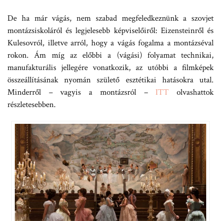
De ha már vágás, nem szabad megfeledkeznünk a szovjet
montázsiskoláról és legjelesebb képviselőiről: Eizensteinről és
Kulesovról, illetve arról, hogy a vágás fogalma a montázséval
rokon. Ám míg az előbbi a (vágási) folyamat technikai,
manufakturális jellegére vonatkozik, az utóbbi a filmképek
összeállításának nyomán születő esztétikai hatásokra utal.
Minderről – vagyis a montázsról –
ITT
olvashattok
részletesebben.