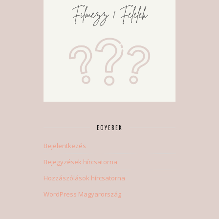
EGYEBEK
Bejelentkezés
Bejegyzések hírcsatorna
Hozzászólások hírcsatorna
WordPress Magyarország