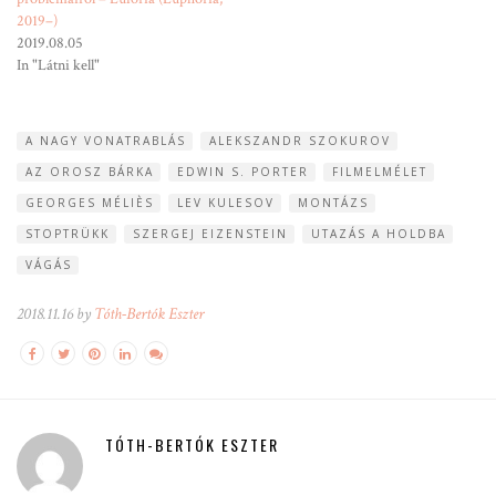
2019–)
2019.08.05
In "Látni kell"
A NAGY VONATRABLÁS
ALEKSZANDR SZOKUROV
AZ OROSZ BÁRKA
EDWIN S. PORTER
FILMELMÉLET
GEORGES MÉLIÈS
LEV KULESOV
MONTÁZS
STOPTRÜKK
SZERGEJ EIZENSTEIN
UTAZÁS A HOLDBA
VÁGÁS
2018.11.16 by
Tóth-Bertók Eszter
TÓTH-BERTÓK ESZTER