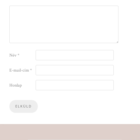
Név
*
E-mail-cím
*
Honlap