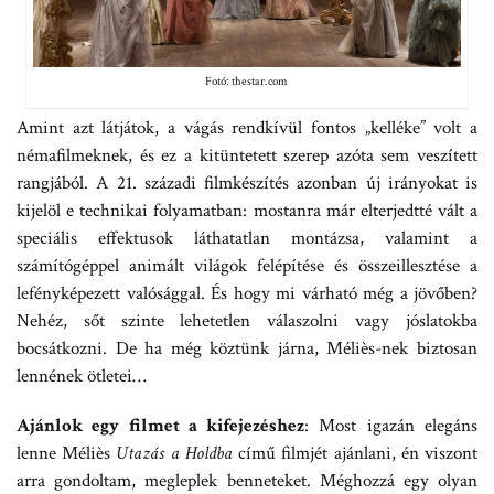
Fotó: thestar.com
Amint azt látjátok, a vágás rendkívül fontos „kelléke” volt a
némafilmeknek, és ez a kitüntetett szerep azóta sem veszített
rangjából. A 21. századi filmkészítés azonban új irányokat is
kijelöl e technikai folyamatban: mostanra már elterjedtté vált a
speciális effektusok láthatatlan montázsa, valamint a
számítógéppel animált világok felépítése és összeillesztése a
lefényképezett valósággal. És hogy mi várható még a jövőben?
Nehéz, sőt szinte lehetetlen válaszolni vagy jóslatokba
bocsátkozni. De ha még köztünk járna, Méliès-nek biztosan
lennének ötletei…
Ajánlok egy filmet a kifejezéshez
: Most igazán elegáns
lenne Méliès
Utazás a Holdba
című filmjét ajánlani, én viszont
arra gondoltam, megleplek benneteket. Méghozzá egy olyan